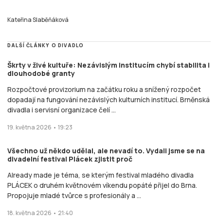
Kateřina Slaběňáková
DALŠÍ ČLÁNKY O DIVADLO
Škrty v živé kultuře: Nezávislým institucím chybí stabilita i
dlouhodobé granty
Rozpočtové provizorium na začátku roku a snížený rozpočet
dopadají na fungování nezávislých kulturních institucí. Brněnská
divadla i servisní organizace čelí ...
19. května 2026 • 19:23
Všechno už někdo udělal, ale nevadí to. Vydali jsme se na
divadelní festival Plácek zjistit proč
Already made je téma, se kterým festival mladého divadla
PLÁCEK o druhém květnovém víkendu popáté přijel do Brna.
Propojuje mladé tvůrce s profesionály a ...
18. května 2026 • 21:40