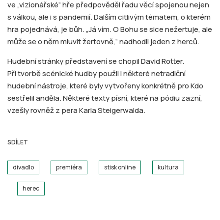
ve „vizionářské“ hře předpověděl řadu věcí spojenou nejen
s válkou, ale i s pandemií. Dalším citlivým tématem, o kterém
hra pojednává, je bůh. „Já vím. O Bohu se sice nežertuje, ale
může se o něm mluvit žertovně,“ nadhodil jeden z herců.
Hudební stránky představení se chopil David Rotter.
Při tvorbě scénické hudby použil i některé netradiční
hudební nástroje, které byly vytvořeny konkrétně pro Kdo
sestřelil anděla. Některé texty písní, které na pódiu zazní,
vzešly rovněž z pera Karla Steigerwalda.
SDÍLET
divadlo
premiéra
stisk online
kultura
herec