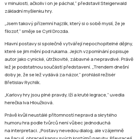
v minulosti, ačkoliv i on je páchal,“ představil Steigerwald
základní myšlenku hry.
„Jsem takový přízemní hajzlík, který si o sobě myslí, že je
filozof,“ směje se Cyril Drozda.
Hlavní postavy si společně vytvářejí nepochopitelné dějiny,
které se jim mění pod rukama. Jejich vzpomínání popisuje
autor jako cynické, útržkovité, zábavné a nepravdivé. Právě
lež je podstatnou součástí představení. „Trendem dnešní
doby je, že se lež vydává za názor,“ prohlásil režisér
Břetislav Rychlík.
„Karlovy hry jsou plné pravdy, lží a kruté legrace,“ uvedla
herečka Iva Hloužková.
Právě kvůli neustálé přítomností nepravd a skrytého
humoru hra podle tvůrců není vůbec jednoduchá
na interpretaci. „Postavy nevedou dialog, ale vzájemně
se šacují, obracejí kapsy svých kostýmů naruby. Převracejí