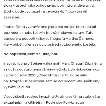
slova v ústech jako ochutnávači pokrmů u anděla smrti.
Z toho bude vycházet inscenační klíč,“ rozvyprávěl
se režisér.
Podle něj hra vypráví mimo jiné o prázdných rituálech lidí
bez hodnot nebo lidství v troskách slavné kultury. Tuto
atmosféru podpoří kulisy scénografa Martina Černého,
který příběh přenese do prostředí rozbořeného kostela.
Neinspiroval jsem se Ukrajinou
Inspirací byl pro Steigerwalda malíř Marc Chagall. Díky němu
se do hry dostalo téma Ukrajiny, ačkoliv byla dokončena už
v prosinci roku 2021. „Chagall maloval to, co se dělo
na Ukrajině. Neinspiroval jsem se východem, ale umělcem,“
vysvětluje autor.
V souvislosti s ruskou invazí na Ukrajinu se téma stalo ještě
aktuálnějším a citlivějším. Podle slov Polívky autor