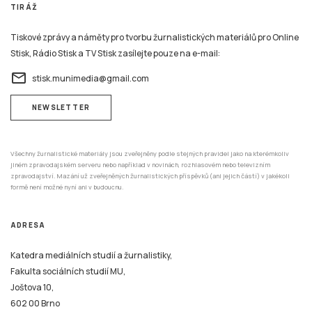
TIRÁŽ
Tiskové zprávy a náměty pro tvorbu žurnalistických materiálů pro Online
Stisk, Rádio Stisk a TV Stisk zasílejte pouze na e-mail:
email
stisk.munimedia@gmail.com
NEWSLETTER
Všechny žurnalistické materiály jsou zveřejněny podle stejných pravidel jako na kterémkoliv
jiném zpravodajském serveru nebo například v novinách, rozhlasovém nebo televizním
zpravodajství. Mazání už zveřejněných žurnalistických příspěvků (ani jejich částí) v jakékoli
formě není možné nyní ani v budoucnu.
ADRESA
Katedra mediálních studií a žurnalistiky,
Fakulta sociálních studií MU,
Joštova 10,
602 00 Brno