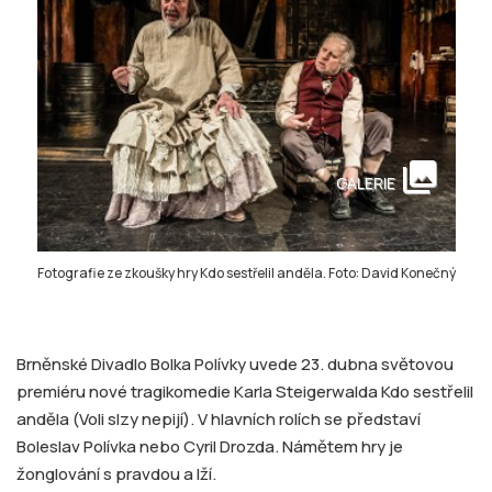
collections
GALERIE
Fotografie ze zkoušky hry Kdo sestřelil anděla. Foto: David Konečný
Brněnské Divadlo Bolka Polívky uvede 23. dubna světovou
premiéru nové tragikomedie Karla Steigerwalda Kdo sestřelil
anděla (Voli slzy nepijí). V hlavních rolích se představí
Boleslav Polívka nebo Cyril Drozda. Námětem hry je
žonglování s pravdou a lží.