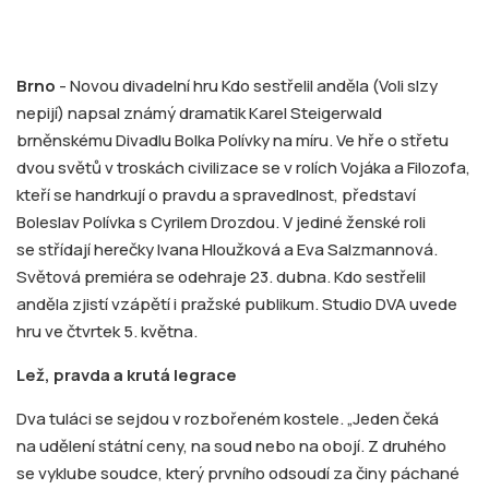
Brno
- Novou divadelní hru Kdo sestřelil anděla (Voli slzy
nepijí) napsal známý dramatik Karel Steigerwald
brněnskému Divadlu Bolka Polívky na míru. Ve hře o střetu
dvou světů v troskách civilizace se v rolích Vojáka a Filozofa,
kteří se handrkují o pravdu a spravedlnost, představí
Boleslav Polívka s Cyrilem Drozdou. V jediné ženské roli
se střídají herečky Ivana Hloužková a Eva Salzmannová.
Světová premiéra se odehraje 23. dubna. Kdo sestřelil
anděla zjistí vzápětí i pražské publikum. Studio DVA uvede
hru ve čtvrtek 5. května.
Lež, pravda a krutá legrace
Dva tuláci se sejdou v rozbořeném kostele. „Jeden čeká
na udělení státní ceny, na soud nebo na obojí. Z druhého
se vyklube soudce, který prvního odsoudí za činy páchané