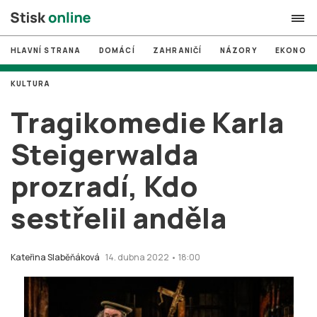
HLAVNÍ STRANA
DOMÁCÍ
ZAHRANIČÍ
NÁZORY
EKONOMI
search
KULTURA
#
MUNI
Tragikomedie Karla
#
Brno
Steigerwalda
#
volby
prozradí, Kdo
login
PŘIHLÁSIT SE
sestřelil anděla
Zapomněli jste heslo?
Založit nový účet
Kateřina Slaběňáková
14. dubna 2022 • 18:00