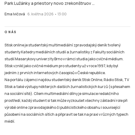
Park Lužánky a priestory novo zrekonštruov ...
Ema Ivičová
6. května 2026 • 13:00
O NÁS
Stisk online je studentský multimediální zpravodajský deník tvořený
studenty Katedry mediálních studií a žurnalistiky z Fakulty sociálních
studií Masarykovy univerzity Brno v rámci studia jako cvičné médium.
Stisk vznikl jako cvičné médium pro studenty už v roce 1997, kdy byl
jedním z prvních internetových časopisů v České republice.
Na portálu zájemci najdou studentský deník Stisk Online, Rádio Stisk, TV
Stisk a také výstupy některých dalších žurnalistických kurzů (s přesahem
na sociální sítě). Cílem multimediální dílny je simulace redakčního
prostředí, každý student si tak může vyzkoušet všechny základní role při
výrobě online zpravodajského či publicistického obsahu i související
působení na sociálních sítích a připravit se tak na praxi v různých typech
médií.