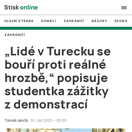
HLAVNÍ STRANA
DOMÁCÍ
ZAHRANIČÍ
NÁZORY
EKONOMI
search
ZAHRANIČÍ
#
MUNI
„Lidé v Turecku se
#
Brno
bouří proti reálné
#
volby
hrozbě,“ popisuje
login
PŘIHLÁSIT SE
studentka zážitky
Zapomněli jste heslo?
Založit nový účet
z demonstrací
Tomáš Jančík
30. září 2025 • 08:00