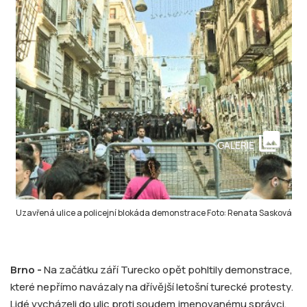
collections
GALERIE
Uzavřená ulice a policejní blokáda demonstrace Foto: Renata Sasková
Brno -
Na začátku září Turecko opět pohltily demonstrace,
které nepřímo navázaly na dřívější letošní turecké protesty.
Lidé vycházeli do ulic proti soudem jmenovanému správci,