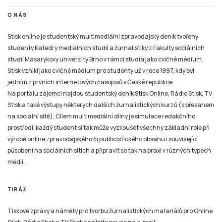
O NÁS
Stisk online je studentský multimediální zpravodajský deník tvořený
studenty Katedry mediálních studií a žurnalistiky z Fakulty sociálních
studií Masarykovy univerzity Brno v rámci studia jako cvičné médium.
Stisk vznikl jako cvičné médium pro studenty už v roce 1997, kdy byl
jedním z prvních internetových časopisů v České republice.
Na portálu zájemci najdou studentský deník Stisk Online, Rádio Stisk, TV
Stisk a také výstupy některých dalších žurnalistických kurzů (s přesahem
na sociální sítě). Cílem multimediální dílny je simulace redakčního
prostředí, každý student si tak může vyzkoušet všechny základní role při
výrobě online zpravodajského či publicistického obsahu i související
působení na sociálních sítích a připravit se tak na praxi v různých typech
médií.
TIRÁŽ
Tiskové zprávy a náměty pro tvorbu žurnalistických materiálů pro Online