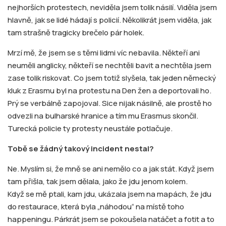
nejhorších protestech, neviděla jsem tolik násilí. Viděla jsem
hlavně, jak se lidé hádají s policií. Několikrát jsem viděla, jak
tam strašně tragicky brečelo pár holek.
Mrzí mě, že jsem se s těmi lidmi víc nebavila. Někteří ani
neuměli anglicky, někteří se nechtěli bavit a nechtěla jsem
zase tolik riskovat. Co jsem totiž slyšela, tak jeden německý
kluk z Erasmu byl na protestu na Den žen a deportovali ho.
Prý se verbálně zapojoval. Sice nijak násilně, ale prostě ho
odvezli na bulharské hranice a tím mu Erasmus skončil.
Turecká policie ty protesty neustále potlačuje.
Tobě se žádný takový incident nestal?
Ne. Myslím si, že mně se ani nemělo co a jak stát. Když jsem
tam přišla, tak jsem dělala, jako že jdu jenom kolem.
Když se mě ptali, kam jdu, ukázala jsem na mapách, že jdu
do restaurace, která byla „náhodou“ na místě toho
happeningu. Párkrát jsem se pokoušela natáčet a fotit a to