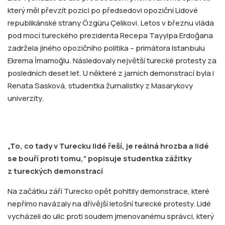
který měl převzít pozici po předsedovi opoziční Lidové
republikánské strany Özgüru Çelikovi. Letos v březnu vláda
pod mocí tureckého prezidenta Recepa Tayyipa Erdoğana
zadržela jiného opozičního politika – primátora Istanbulu
Ekrema İmamoğlu. Následovaly největší turecké protesty za
posledních deset let. U některé z jarních demonstrací byla i
Renata Sasková, studentka žurnalistky z Masarykovy
univerzity.
„To, co tady v Turecku lidé řeší, je reálná hrozba a lidé
se bouří proti tomu,“ popisuje studentka zážitky
z tureckých demonstrací
Na začátku září Turecko opět pohltily demonstrace, které
nepřímo navázaly na dřívější letošní turecké protesty. Lidé
vycházeli do ulic proti soudem jmenovanému správci, který