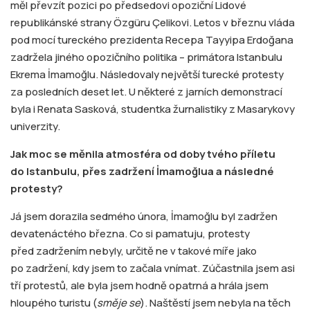
měl převzít pozici po předsedovi opoziční Lidové
republikánské strany Özgüru Çelikovi. Letos v březnu vláda
pod mocí tureckého prezidenta Recepa Tayyipa Erdoğana
zadržela jiného opozičního politika – primátora Istanbulu
Ekrema İmamoğlu. Následovaly největší turecké protesty
za posledních deset let. U některé z jarních demonstrací
byla i Renata Sasková, studentka žurnalistiky z Masarykovy
univerzity.
Jak moc se měnila atmosféra od doby tvého příletu
do Istanbulu, přes zadržení İmamoğlua a následné
protesty?
Já jsem dorazila sedmého února, İmamoğlu byl zadržen
devatenáctého března. Co si pamatuju, protesty
před zadržením nebyly, určitě ne v takové míře jako
po zadržení, kdy jsem to začala vnímat. Zúčastnila jsem asi
tří protestů, ale byla jsem hodně opatrná a hrála jsem
hloupého turistu (
směje se
). Naštěstí jsem nebyla na těch