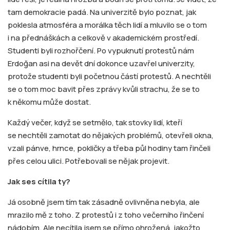
tam demokracie padá. Na univerzitě bylo poznat, jak
poklesla atmosféra a morálka těch lidí a mluvilo se o tom
i na přednáškách a celkově v akademickém prostředí.
Studenti byli rozhořčení. Po vypuknutí protestů nám
Erdoğan asi na devět dní dokonce uzavřel univerzity,
protože studenti byli početnou částí protestů. A nechtěli
se o tom moc bavit přes zprávy kvůli strachu, že se to
k někomu může dostat.
Každý večer, když se setmělo, tak stovky lidí, kteří
se nechtěli zamotat do nějakých problémů, otevřeli okna,
vzali pánve, hrnce, pokličky a třeba půl hodiny tam řinčeli
přes celou ulici. Potřebovali se nějak projevit.
Jak ses cítila ty?
Já osobně jsem tím tak zásadně ovlivněna nebyla, ale
mrazilo mě z toho. Z protestů i z toho večerního řinčení
nádobím. Ale necítila jsem se přímo ohrožená, jakožto