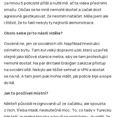
za mnou ti policisté přišli a nutili mě, ať ta videa před nimi
smažu. Občas se ke mně nemohli dostat a začali dost
agresivně gestikulovat, že nesmím natáčet. Měla jsem ale
i štěstí, že to fakt nebyly ty nejhorší demonstrace.
Okolo sebe jsi to násilí viděla?
Osobně ne, jen ze sociálních sítí. Například hned ulici
od mého bytu. Tam byl velký dopravní uzel, který uzavřeli,
stejně jako klíčové stanice metra, aby se tam protestující
nemohli dostat. Na pár dní také Erdoğan zakázal přístup
na sociální sítě. Nebylo ale těžké sehnat si VPN a dostat
se na ně. A tam jsem pak mohla vidět, jak policie bije a kope
do lidí.
Jak to prožívali místní?
Někteří působili rezignovaně už ze začátku, ale spousta
z nich, třeba mladí, neskutečně moc. To, co tady v Turecku
lidé řeší, je reálná hrozba a bouří se proti tomu. Je vidět, že