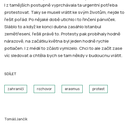
I z tamějších postupně vyprchávala ta urgentní potřeba
protestovat. Taky se museli vrátit ke svým životům, nejde to
řešit pořád. Po nějaké době utichlo i to řinčení pánviček.
Sláblo to a když ke konci dubna zasáhlo Istanbul
zemětřesení, řešili právě to. Protesty pak probíhaly hodně
nárazově, na začátku května byl jeden hodně rychle
potlačen. I z médií to zčásti vymizelo. Chci to ale začít zase
víc sledovat a chtěla bych se tam někdy v budoucnu vrátit.
SDÍLET
zahraničí
rozhovor
erasmus
protest
Tomáš Jančík