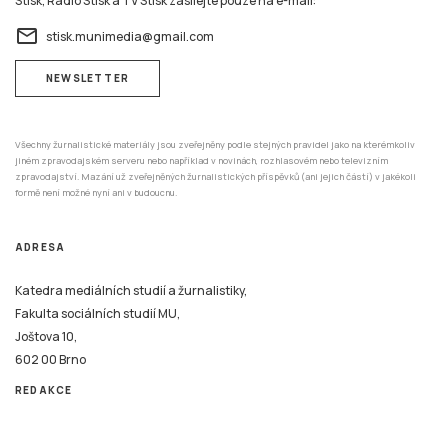
Stisk, Rádio Stisk a TV Stisk zasílejte pouze na e-mail:
email
stisk.munimedia@gmail.com
NEWSLETTER
Všechny žurnalistické materiály jsou zveřejněny podle stejných pravidel jako na kterémkoliv
jiném zpravodajském serveru nebo například v novinách, rozhlasovém nebo televizním
zpravodajství. Mazání už zveřejněných žurnalistických příspěvků (ani jejich částí) v jakékoli
formě není možné nyní ani v budoucnu.
ADRESA
Katedra mediálních studií a žurnalistiky,
Fakulta sociálních studií MU,
Joštova 10,
602 00 Brno
REDAKCE