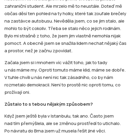
zahraniční student. Ale mrzelo mě to neustále. Doteď mě
občas děsí ten pohled na ty holky, které tak zoufale brečely
na zastávce autobusu. Nevěděla jsem, co se jim stalo, ale
mohlo to být cokoliv. Třeba se stalo něco jejich rodinám.
Bylo mi strašně z toho, že jsem jim vlastně nemohla nijak
pomoct. A obecně jsem se snažila lidem nechat nějaký čas
a prostor, než je začnu zpovídat.
Začala jsem si i mnohem víc vážit toho, jak to tady
u nás máme my. Oproti tomuto máme klid, máme se dobře.
V tuhle chvíli u nás není nic tak zásadního, co by nám
rozmetalo demokracii. Není to prostě nic oproti tomu, co
prožívají oni.
Zůstalo to s tebou nějakým způsobem?
Když jsem ještě byla v Istanbulu, tak ano. Často jsem
nad tím přemýšlela, ale se změnou prostředí to utichalo.
Po návratu do Brna jsem už musela řešit jiné věci.