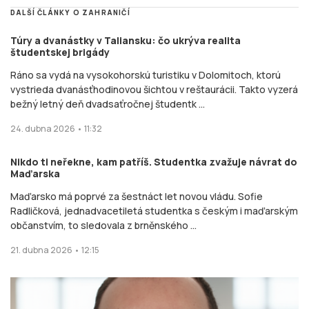
DALŠÍ ČLÁNKY O ZAHRANIČÍ
Túry a dvanástky v Taliansku: čo ukrýva realita
študentskej brigády
Ráno sa vydá na vysokohorskú turistiku v Dolomitoch, ktorú
vystrieda dvanásťhodinovou šichtou v reštaurácii. Takto vyzerá
bežný letný deň dvadsaťročnej študentk ...
24. dubna 2026 • 11:32
Nikdo ti neřekne, kam patříš. Studentka zvažuje návrat do
Maďarska
Maďarsko má poprvé za šestnáct let novou vládu. Sofie
Radličková, jednadvacetiletá studentka s českým i maďarským
občanstvím, to sledovala z brněnského ...
21. dubna 2026 • 12:15