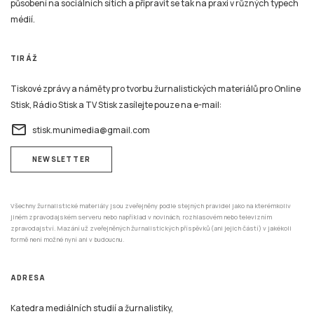
působení na sociálních sítích a připravit se tak na praxi v různých typech
médií.
TIRÁŽ
Tiskové zprávy a náměty pro tvorbu žurnalistických materiálů pro Online
Stisk, Rádio Stisk a TV Stisk zasílejte pouze na e-mail:
email
stisk.munimedia@gmail.com
NEWSLETTER
Všechny žurnalistické materiály jsou zveřejněny podle stejných pravidel jako na kterémkoliv
jiném zpravodajském serveru nebo například v novinách, rozhlasovém nebo televizním
zpravodajství. Mazání už zveřejněných žurnalistických příspěvků (ani jejich částí) v jakékoli
formě není možné nyní ani v budoucnu.
ADRESA
Katedra mediálních studií a žurnalistiky,