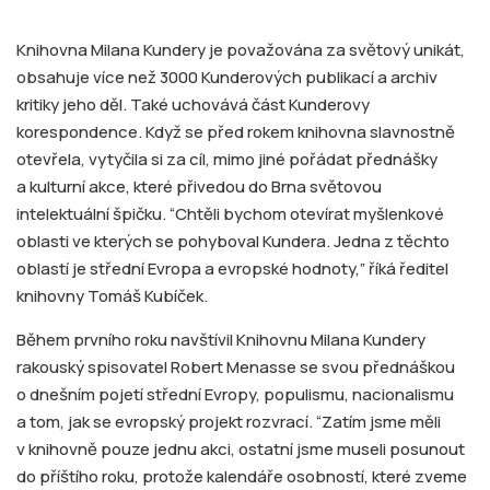
Knihovna Milana Kundery je považována za světový unikát,
obsahuje více než 3000 Kunderových publikací a archiv
kritiky jeho děl. Také uchovává část Kunderovy
korespondence. Když se před rokem knihovna slavnostně
otevřela, vytyčila si za cíl, mimo jiné pořádat přednášky
a kulturní akce, které přivedou do Brna světovou
intelektuální špičku. “Chtěli bychom otevírat myšlenkové
oblasti ve kterých se pohyboval Kundera. Jedna z těchto
oblastí je střední Evropa a evropské hodnoty,” říká ředitel
knihovny Tomáš Kubíček.
Během prvního roku navštívil Knihovnu Milana Kundery
rakouský spisovatel Robert Menasse se svou přednáškou
o dnešním pojetí střední Evropy, populismu, nacionalismu
a tom, jak se evropský projekt rozvrací. “Zatím jsme měli
v knihovně pouze jednu akci, ostatní jsme museli posunout
do příštího roku, protože kalendáře osobností, které zveme