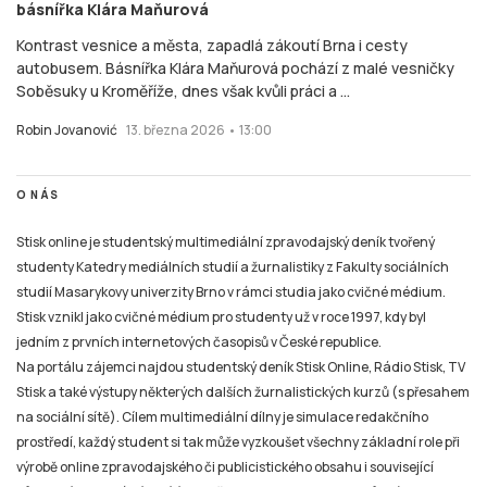
básnířka Klára Maňurová
Kontrast vesnice a města, zapadlá zákoutí Brna i cesty
autobusem. Básnířka Klára Maňurová pochází z malé vesničky
Soběsuky u Kroměříže, dnes však kvůli práci a ...
Robin Jovanović
13. března 2026 • 13:00
O NÁS
Stisk online je studentský multimediální zpravodajský deník tvořený
studenty Katedry mediálních studií a žurnalistiky z Fakulty sociálních
studií Masarykovy univerzity Brno v rámci studia jako cvičné médium.
Stisk vznikl jako cvičné médium pro studenty už v roce 1997, kdy byl
jedním z prvních internetových časopisů v České republice.
Na portálu zájemci najdou studentský deník Stisk Online, Rádio Stisk, TV
Stisk a také výstupy některých dalších žurnalistických kurzů (s přesahem
na sociální sítě). Cílem multimediální dílny je simulace redakčního
prostředí, každý student si tak může vyzkoušet všechny základní role při
výrobě online zpravodajského či publicistického obsahu i související