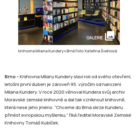
collections
GALERIE
knihovna Milana Kundery v Brně Foto: Kateřina Švehlová
Brno -
Knihovna Milany Kundery slaví rok od svého otevření,
letošní první duben je zároveň 95. výročím od narození
Milana Kundery. V roce 2020 věnoval Kundera svůj archiv
Moravské zemské knihovně a dal tak vzniknout knihovně,
která nese jeho jméno. “Chceme do Brna skrze Kunderu
přinést evropskou myšlenku,” říká ředitel Moravské Zemské
Knihovny Tomáš Kubíček.