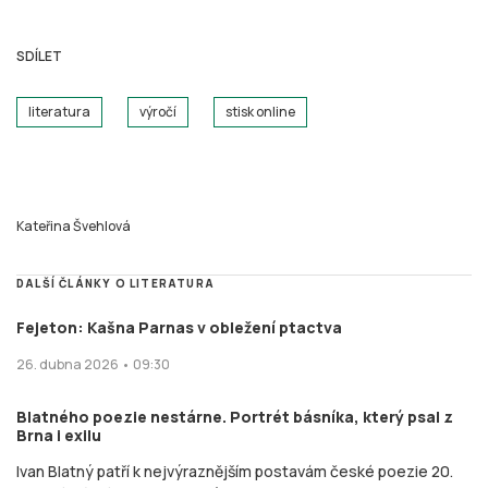
SDÍLET
literatura
výročí
stisk online
Kateřina Švehlová
DALŠÍ ČLÁNKY O LITERATURA
Fejeton: Kašna Parnas v obležení ptactva
26. dubna 2026 • 09:30
Blatného poezie nestárne. Portrét básníka, který psal z
Brna i exilu
Ivan Blatný patří k nejvýraznějším postavám české poezie 20.