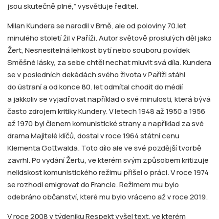
jsou skutečně plné,” vysvětluje ředitel.
Milan Kundera se narodil v Brně, ale od poloviny 70.let
minulého století žil v Paříži. Autor světově proslulých děl jako
Žert, Nesnesitelná lehkost bytí nebo souboru povídek
Směšné lásky, za sebe chtěl nechat mluvit svá díla. Kundera
se v posledních dekádách svého života v Paříži stáhl
do ústraní a od konce 80. let odmítal chodit do médií
a jakkoliv se vyjadřovat například o své minulosti, která bývá
často zdrojem kritiky Kundery. V letech 1948 až 1950 a 1956
až 1970 byl členem komunistické strany a například za své
drama Majitelé klíčů, dostal v roce 1964 státní cenu
Klementa Gottwalda. Toto dílo ale ve své pozdější tvorbě
zavrhl. Po vydání Žertu, ve kterém svým způsobem kritizuje
nelidskost komunistického režimu přišel o práci. V roce 1974
se rozhodl emigrovat do Francie. Režimem mu bylo
odebráno občanství, které mu bylo vráceno až v roce 2019.
V roce 2008 v týdeníku Respekt vyšel text, ve kterém