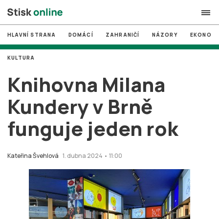
HLAVNÍ STRANA
DOMÁCÍ
ZAHRANIČÍ
NÁZORY
EKONOMI
search
KULTURA
#
MUNI
Knihovna Milana
#
Brno
Kundery v Brně
#
volby
funguje jeden rok
login
PŘIHLÁSIT SE
Zapomněli jste heslo?
Kateřina Švehlová
1. dubna 2024 • 11:00
Založit nový účet