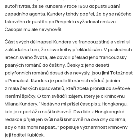
autoři tvrdili, že se Kundera v roce 1950 dopustil udání
západního agenta. Kundery tehdy popřel, že by se něčeho
takového dopustil a po Respektu vyžadoval omluvu.
Časopis mu ale nevyhověl.
Část svých děl napsal Kundera ve francouzštině a velmi si
zakládal na tom, že si své knihy překládá sám. V posledních
letech svého života, ale dovolil překlad jeho francouzsky
psaných románů do češtiny. Česky z jeho deseti
polyfonních románů dosud dva nevyšly, jsou jimi Totožnost
a Pomalost. Kundera je podle literárních vědců jedním
z mála českých spisovatelů, kteří zcela pronikli do světové
literární špičky. O tom svědčí i zájem, který je o Knihovnu
Milana Kundery. “Nedávno mi přišel časopis z Hongkongu,
kde je reportáž o naší knihovně. Dva lidé z Hongkongské
redakce přijeli jen kvůli naší knihovně na dva dny do Brna,
aby o nás mohli napsat.,” popisuje významnost knihovny
její ředitel Kubíček.