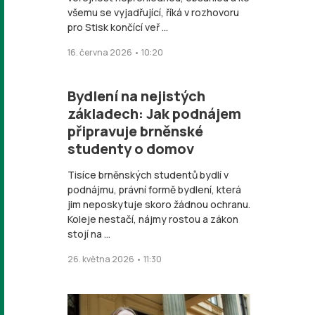
všemu se vyjadřující, říká v rozhovoru
pro Stisk končící veř ...
16. června 2026 • 10:20
Bydlení na nejistých
základech: Jak podnájem
připravuje brněnské
studenty o domov
Tisíce brněnských studentů bydlí v
podnájmu, právní formě bydlení, která
jim neposkytuje skoro žádnou ochranu.
Koleje nestačí, nájmy rostou a zákon
stojí na ...
26. května 2026 • 11:30