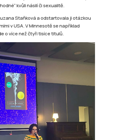
odné“ kvůli násilí či sexualitě.
uzana Staňková a odstartovala ji otázkou
mími v USA. V Minnesotě se například
o více než čtyři tisíce titulů.