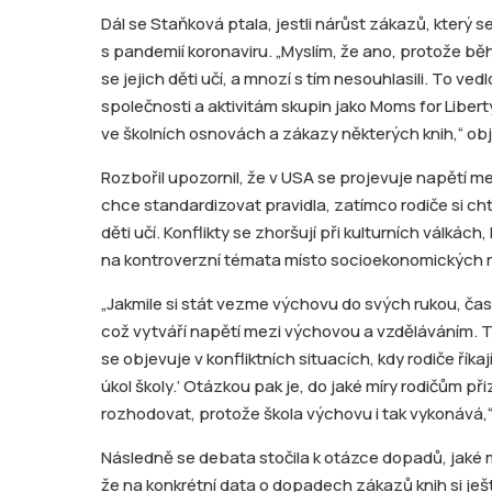
Dál se Staňková ptala, jestli nárůst zákazů, který 
s pandemií koronaviru. „Myslím, že ano, protože běh
se jejich děti učí, a mnozí s tím nesouhlasili. To ved
společnosti a aktivitám skupin jako Moms for Liber
ve školních osnovách a zákazy některých knih,“ obj
Rozbořil upozornil, že v USA se projevuje napětí m
chce standardizovat pravidla, zatímco rodiče si cht
děti učí. Konflikty se zhoršují při kulturních válkách
na kontroverzní témata místo socioekonomických r
„Jakmile si stát vezme výchovu do svých rukou, čas
což vytváří napětí mezi výchovou a vzděláváním. To
se objevuje v konfliktních situacích, kdy rodiče říka
úkol školy.‘ Otázkou pak je, do jaké míry rodičům při
rozhodovat, protože škola výchovu i tak vykonává,“ 
Následně se debata stočila k otázce dopadů, jaké 
že na konkrétní data o dopadech zákazů knih si je