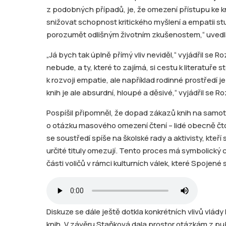
z podobných případů, je, že omezení přístupu ke 
snižovat schopnost kritického myšlení a empatii s
porozumět odlišným životním zkušenostem,“ uvedl
„Já bych tak úplně přímý vliv neviděl,“ vyjádřil se
nebude, a ty, které to zajímá, si cestu k literatuře 
k rozvoji empatie, ale například rodinné prostředí 
knih je ale absurdní, hloupé a děsivé,“ vyjádřil se Ro
Pospíšil připomněl, že dopad zákazů knih na samot
o otázku masového omezení čtení – lidé obecně čtou
se soustředí spíše na školské rady a aktivisty, kteří s
určité tituly omezují. Tento proces má symbolický c
části voličů v rámci kulturních válek, které Spojené s
Diskuze se dále ještě dotkla konkrétních vlivů vl
knih. V závěru Staňková dala prostor otázkám z publ