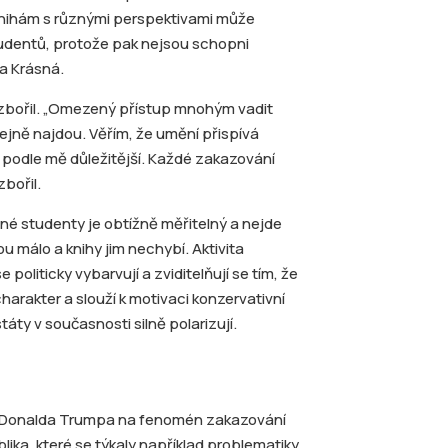
knihám s různými perspektivami může
tudentů, protože pak nejsou schopni
a Krásná.
 Rozbořil. „Omezený přístup mnohým vadit
stejně najdou. Věřím, že umění přispívá
je podle mě důležitější. Každé zakazování
zbořil.
né studenty je obtížně měřitelný a nejde
 málo a knihy jim nechybí. Aktivita
e politicky vybarvují a zviditelňují se tím, že
harakter a slouží k motivaci konzervativní
táty v současnosti silně polarizují.
ády Donalda Trumpa na fenomén zakazování
ika, které se týkaly například problematiky