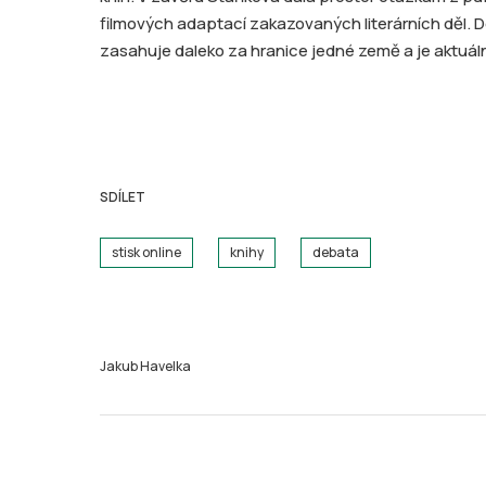
filmových adaptací zakazovaných literárních děl. 
zasahuje daleko za hranice jedné země a je aktuální
SDÍLET
stisk online
knihy
debata
Jakub Havelka