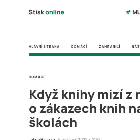
#
MU
HLAVNÍ STRANA
DOMÁCÍ
ZAHRANIČÍ
NÁ
DOMÁCÍ
Když knihy mizí z 
o zákazech knih n
školách
Jakub Havelka
8. prosince 2025 • 21:55