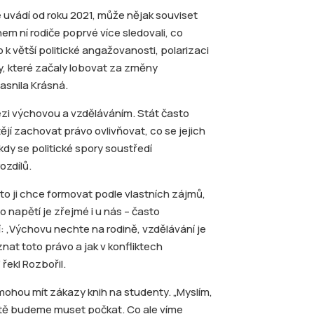
se uvádí od roku 2021, může nějak souviset
em ní rodiče poprvé více sledovali, co
lo k větší politické angažovanosti, polarizaci
ty, které začaly lobovat za změny
asnila Krásná.
ezi výchovou a vzděláváním. Stát často
ějí zachovat právo ovlivňovat, co se jejich
, kdy se politické spory soustředí
ozdílů.
to ji chce formovat podle vlastních zájmů,
 napětí je zřejmé i u nás – často
jí: ,Výchovu nechte na rodině, vzdělávání je
znat toto právo a jak v konfliktech
řekl Rozbořil.
mohou mít zákazy knih na studenty. „Myslím,
ště budeme muset počkat. Co ale víme