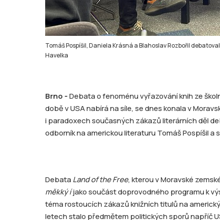
Tomáš Pospíšil, Daniela Krásná a Blahoslav Rozbořil debatovali
Havelka
Brno -
Debata o fenoménu vyřazování knih ze školn
době v USA nabírá na síle, se dnes konala v Morav
i paradoxech současných zákazů literárních děl de
odborník na americkou literaturu Tomáš Pospíšil a s
Debata
Land of the Free
, kterou v Moravské zemsk
měkký í
jako součást doprovodného programu k v
téma rostoucích zákazů knižních titulů na americk
letech stalo předmětem politických sporů napříč U