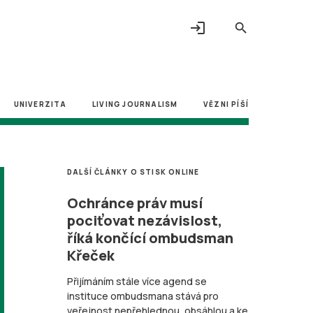
login
search
UNIVERZITA
LIVING JOURNALISM
VĚZNI PÍŠÍ
DALŠÍ ČLÁNKY O STISK ONLINE
Ochránce práv musí
pociťovat nezávislost,
říká končící ombudsman
Křeček
Přijímáním stále více agend se
instituce ombudsmana stává pro
veřejnost nepřehlednou, obsáhlou a ke