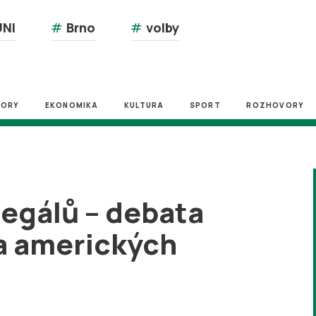
NI
#
Brno
#
volby
ZORY
EKONOMIKA
KULTURA
SPORT
ROZHOVORY
regálů – debata
a amerických