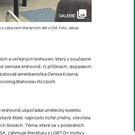
collections
GALERIE
 o zákazech literárních děl v USA. Foto: Jakub
ích a veřejných knihoven, který v současné
ské zemské knihovně. O příčinách, dopadech
batovali amerikanistka Denisa Krásná,
ociolog Blahoslav Rozbořil.
é knihovně uspořádal umělecký kolektiv
ýstavě
Malé, naprosto tiché změny
, otevřela
ých školách. Téma, které se v posledních
SA, zahrnuje literaturu s LGBTQ+ motivy,