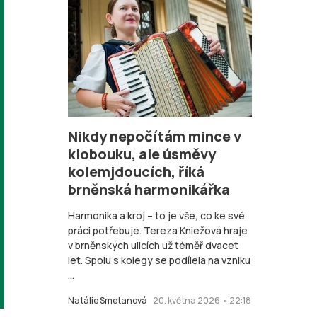
Nikdy nepočítám mince v
klobouku, ale úsměvy
kolemjdoucích, říká
brněnská harmonikářka
Harmonika a kroj – to je vše, co ke své
práci potřebuje. Tereza Kniežová hraje
v brněnských ulicích už téměř dvacet
let. Spolu s kolegy se podílela na vzniku
...
Natálie Smetanová
20. května 2026 • 22:18