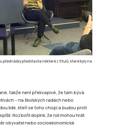
přednášky představila některé z titulů, které byly na
čané, takže není překvapivé, že tam bývá
ciativách – na školských radách nebo
u lidé, kteří se toho chopí a budou proti
íšil. Rozbořil doplnil, že roli mohou hrát
ůměr obyvatel nebo socioekonomické