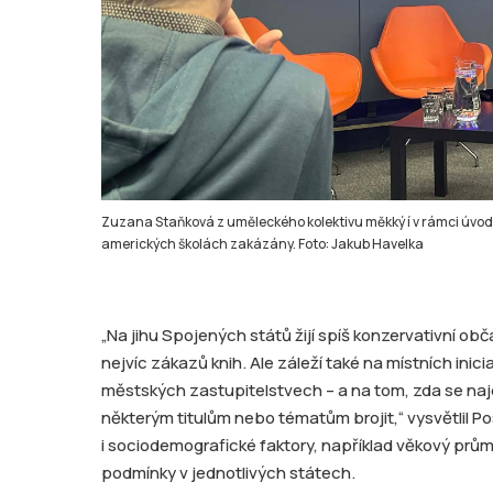
Zuzana Staňková z uměleckého kolektivu měkký í v rámci úvodu 
amerických školách zakázány. Foto: Jakub Havelka
„Na jihu Spojených států žijí spíš konzervativní ob
nejvíc zákazů knih. Ale záleží také na místních ini
městských zastupitelstvech – a na tom, zda se najdo
některým titulům nebo tématům brojit,“ vysvětlil Posp
i sociodemografické faktory, například věkový pr
podmínky v jednotlivých státech.