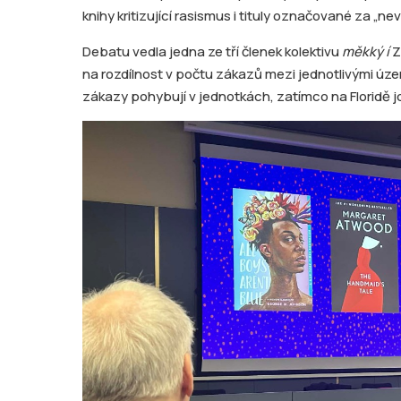
knihy kritizující rasismus i tituly označované za „nevh
Debatu vedla jedna ze tří členek kolektivu
měkký í
Z
na rozdílnost v počtu zákazů mezi jednotlivými úze
zákazy pohybují v jednotkách, zatímco na Floridě jde 