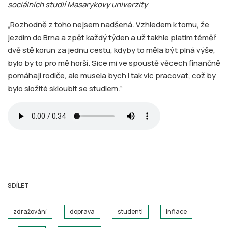
sociálních studií Masarykovy univerzity
„Rozhodně z toho nejsem nadšená. Vzhledem k tomu, že
jezdím do Brna a zpět každý týden a už takhle platím téměř
dvě stě korun za jednu cestu, kdyby to měla být plná výše,
bylo by to pro mě horší. Sice mi ve spoustě věcech finančně
pomáhají rodiče, ale musela bych i tak víc pracovat, což by
bylo složité skloubit se studiem.“
SDÍLET
zdražování
doprava
studenti
inflace