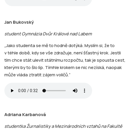
Jan Bukovský
student Gymnázia Dvůr Králové nad Labem
„Jako studenta se mě to hodně dotýká. Myslím si, že to
v téhle době, kdy se vše zdražuje, není šťastný krok. Jestli
tím chce stát ulevit státnímu rozpočtu, tak je spousta cest,
kterými by to šlo líp. Tímhle krokem se nic nezíská, naopak
může vláda ztratit zájem voličů.“
Adriana Karbanová
studentka Žurnalistiky a Mezinárodních vztahů na Fakultě