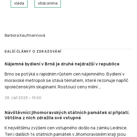
vláda
stisk online
Barbora Kaufmannová
DALŠÍ ČLÁNKY O ZDRAŽOVÁNÍ
Nájemné bydlení v Brně je druhé nejdražší v republice
Brno se potýká s rapidním růstem cen nájemného. Bydlení v
moravské metropoli se stává tématem, které rezonuje napříč
společenskými skupinami. Rostoucí ceny mění ...
28. září 2025 • 19:00
Návštěvníci jihomoravských státních památek si připlatí.
Většina z nich zdražila své vstupné
K největšímu zvýšení cen vstupného došlo na zámku Lednice.
Ten i dalších 14 státních památek v Jihomoravském kraji jsou