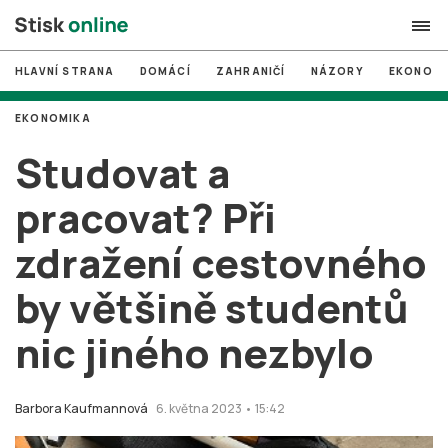
HLAVNÍ STRANA
DOMÁCÍ
ZAHRANIČÍ
NÁZORY
EKONOMI
search
EKONOMIKA
#
MUNI
Studovat a
#
Brno
pracovat? Při
#
volby
zdražení cestovného
login
PŘIHLÁSIT SE
by většině studentů
Zapomněli jste heslo?
Založit nový účet
nic jiného nezbylo
Barbora Kaufmannová
6. května 2023 • 15:42