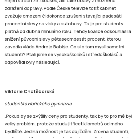
nejen strach ze zkoušek, ale také obavy z možného
zdražení dopravy. Podle České televize totiž kabinet
zvažuje omezení či dokonce zrušení stávající padesáti
procentní slevy na vlaky a autobusy. Ta je pro studenty
platná od dubna minulého roku. Tehdy koalice odsouhlasila
snížení původní slevy pětasedmdesát procent, kterou
zavedla vláda Andreje Babiše. Co si o tom myslí samotní
studenti? Ptali jsme se vysokoškoláků i středoškoláků a
odpovědi byly následující.
Viktorie Chotěborská
studentka Hořického gymnázia
„Pokud by se zvýšily ceny pro studenty, tak by to pro mě byl
velký problém, protože studuji třicet kilometrů od mého
bydliště. Jediná možnost je tak dojíždění. Zrovna studenti,