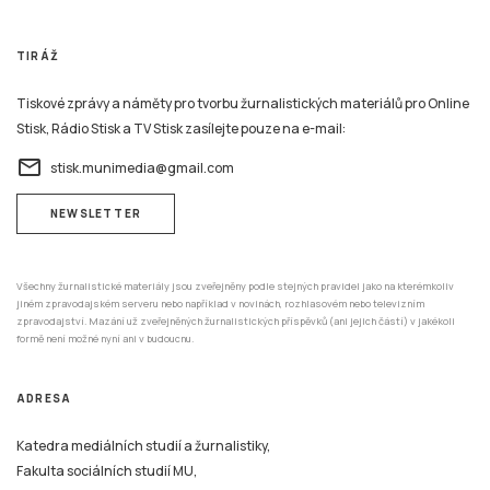
TIRÁŽ
Tiskové zprávy a náměty pro tvorbu žurnalistických materiálů pro Online
Stisk, Rádio Stisk a TV Stisk zasílejte pouze na e-mail:
email
stisk.munimedia@gmail.com
NEWSLETTER
Všechny žurnalistické materiály jsou zveřejněny podle stejných pravidel jako na kterémkoliv
jiném zpravodajském serveru nebo například v novinách, rozhlasovém nebo televizním
zpravodajství. Mazání už zveřejněných žurnalistických příspěvků (ani jejich částí) v jakékoli
formě není možné nyní ani v budoucnu.
ADRESA
Katedra mediálních studií a žurnalistiky,
Fakulta sociálních studií MU,