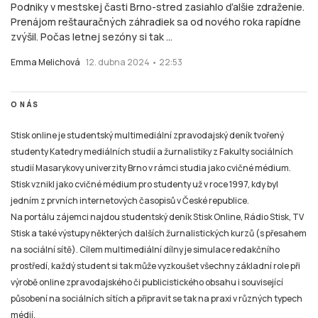
Podniky v mestskej časti Brno-stred zasiahlo ďalšie zdraženie.
Prenájom reštauračných záhradiek sa od nového roka rapídne
zvýšil. Počas letnej sezóny si tak ...
Emma Melichová
12. dubna 2024 • 22:53
O NÁS
Stisk online je studentský multimediální zpravodajský deník tvořený
studenty Katedry mediálních studií a žurnalistiky z Fakulty sociálních
studií Masarykovy univerzity Brno v rámci studia jako cvičné médium.
Stisk vznikl jako cvičné médium pro studenty už v roce 1997, kdy byl
jedním z prvních internetových časopisů v České republice.
Na portálu zájemci najdou studentský deník Stisk Online, Rádio Stisk, TV
Stisk a také výstupy některých dalších žurnalistických kurzů (s přesahem
na sociální sítě). Cílem multimediální dílny je simulace redakčního
prostředí, každý student si tak může vyzkoušet všechny základní role při
výrobě online zpravodajského či publicistického obsahu i související
působení na sociálních sítích a připravit se tak na praxi v různých typech
médií.