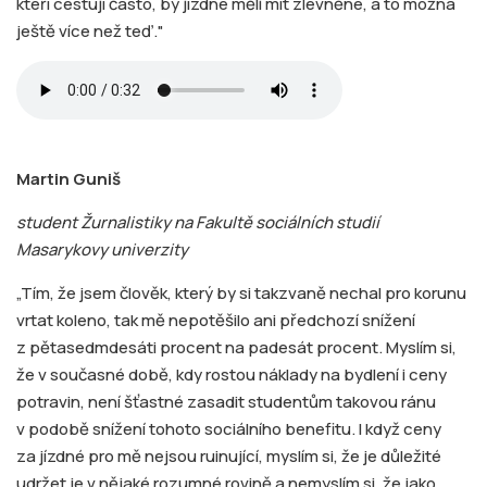
kteří cestují často, by jízdné měli mít zlevněné, a to možná
ještě více než teď."
Martin Guniš
student Žurnalistiky na Fakultě sociálních studií
Masarykovy univerzity
„Tím, že jsem člověk, který by si takzvaně nechal pro korunu
vrtat koleno, tak mě nepotěšilo ani předchozí snížení
z pětasedmdesáti procent na padesát procent. Myslím si,
že v současné době, kdy rostou náklady na bydlení i ceny
potravin, není šťastné zasadit studentům takovou ránu
v podobě snížení tohoto sociálního benefitu. I když ceny
za jízdné pro mě nejsou ruinující, myslím si, že je důležité
udržet je v nějaké rozumné rovině a nemyslím si, že jako