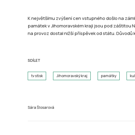
K největšímu zvýšení cen vstupného došlo na zámku
památek v Jihomoravském kraji jsou pod záštitou 
na provoz dostal nižší příspěvek od státu. Důvodů ke
SDÍLET
tv stisk
Jihomoravský kraj
památky
ku
Sára Šlosarová