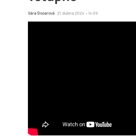
Sára Šlosarová
21. dubna 2024 • 14:09