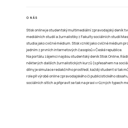
O NÁS
Stisk online je studentský multimediální zpravodajský deník t
mediálních studií a žurnalistiky z Fakulty sociálních studií Ma
studia jako cvičné médium. Stisk vznikl jako cvičné médium pro 
jedním z prvních internetových časopisů v České republice.
Na portálu zájemci najdou studentský deník Stisk Online, Rádio
některých dalších žurnalistických kurzů (s přesahem na sociál
dílny je simulace redakčního prostředí, každý student si tak 
role při výrobě online zpravodajského či publicistického obsahu
sociálních sítích a připravit se tak na praxi v různých typech mé