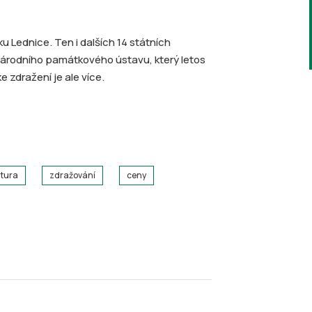
 Lednice. Ten i dalších 14 státních
Národního památkového ústavu, který letos
 zdražení je ale více.
ltura
zdražování
ceny