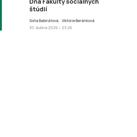
Dňa Fakulty sociálnych
štúdií
Soňa Babirátová,
Viktorie Beránková
30. dubna 2026 • 23:26