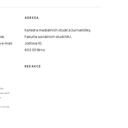
ADRESA
Katedra mediálních studií a žurnalistiky,
isk,
Fakulta sociálních studií MU,
a e-mail:
Joštova 10,
602 00 Brno
REDAKCE
dle
odajském
o
li formě