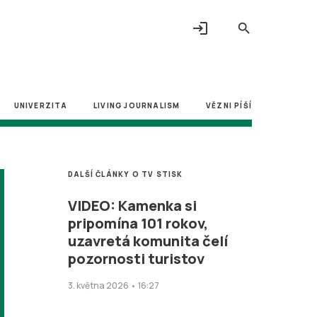
login
search
UNIVERZITA
LIVING JOURNALISM
VĚZNI PÍŠÍ
DALŠÍ ČLÁNKY O TV STISK
VIDEO: Kamenka si
pripomína 101 rokov,
uzavretá komunita čelí
pozornosti turistov
3. května 2026 • 16:27