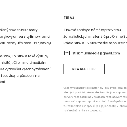
TIRÁŽ
vořený studenty Katedry
Tiskové zprávy a náměty pro tvorbu
sarykovy univerzity Brno v rámci
žurnalistických materiálů pro Online St
studenty už v roce 1997, kdy byl
Rádio Stisk a TV Stisk zasílejte pouze n
email
stisk.munimedia@gmail.com
 Stisk, TV Stisk a také výstupy
ní sítě). Cílem multimediální
může vyzkoušet všechny základní
NEWSLETTER
 i související působení na
dií.
Všechny žurnalistické materiály jsou zveřejněny po
stejných pravidel jako na kterémkoliv jiném zprav
serveru nebo například v novinách, rozhlasovém neb
televizním zpravodajství. Mazání už zveřejněných
žurnalistických příspěvků (ani jejich částí) v jakéko
není možné nyní ani v budoucnu.