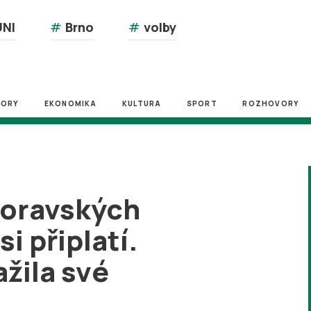
NI
#
Brno
#
volby
ZORY
EKONOMIKA
KULTURA
SPORT
ROZHOVORY
moravských
i připlatí.
ažila své