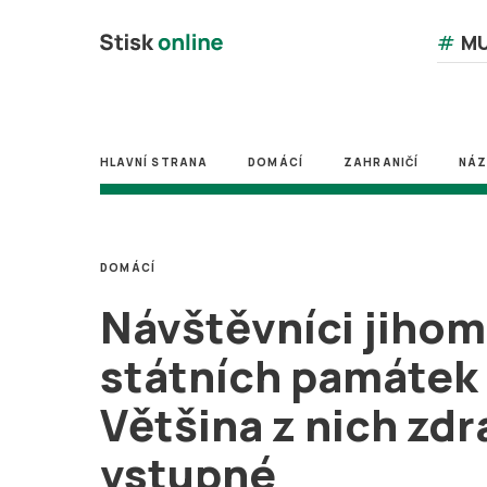
#
MU
HLAVNÍ STRANA
DOMÁCÍ
ZAHRANIČÍ
NÁ
DOMÁCÍ
Návštěvníci jiho
státních památek s
Většina z nich zdr
vstupné