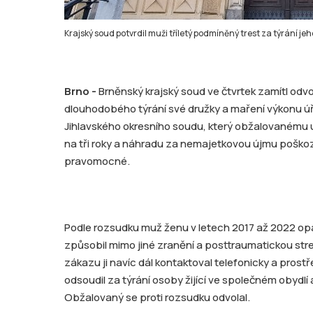
Krajský soud potvrdil muži tříletý podmíněný trest za týrání je
Brno -
Brněnský krajský soud ve čtvrtek zamítl odv
dlouhodobého týrání své družky a maření výkonu úř
Jihlavského okresního soudu, který obžalovanému u
na tři roky a náhradu za nemajetkovou újmu poškoze
pravomocné.
Podle rozsudku muž ženu v letech 2017 až 2022 opa
způsobil mimo jiné zranění a posttraumatickou s
zákazu ji navíc dál kontaktoval telefonicky a prost
odsoudil za týrání osoby žijící ve společném obydl
Obžalovaný se proti rozsudku odvolal.