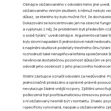
Obhájce obžalovaného v odvolání mimo jiné uvedl,
obžalovaného vinným skutkem, k němuž nebylo ve
důkaz, ze kterého by bylo možné říct, že docházelo
Dokazování se koncentrovalo jen na obecné fung
a vyplynulo z něj, že problémem byli především vzá
o sobě týrání,“ uvedl obhájce. Argumentoval také t
byly slovní napadání či jednorázové násilí nedosahu
k naplnění skutkové podstaty trestného činu týrán
rozhodnutí také nenaplňoval kritéria společenské ško
nevěnoval dostatečnou pozornost důkazům ve p
odvodil jeho osobnost z jeho pracovního hodnocen
Státní zástupce označil odvolání za nedůvodné. Pod
jednoznačně prokázáno a správně právně posouze
nevykazuje žádné vnější rozpory. Zjištění umocňuj
poškozená trpí posttraumatickou stresovou porucho
s ní obžalovaný nesměl být v kontaktu. Znalec ps
i specificky vyrovnaná, naopak u obžalovaného zjist