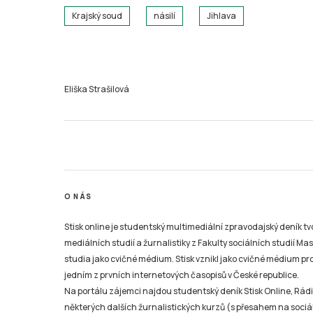
Krajský soud
násilí
Jihlava
Eliška Strašilová
O NÁS
Stisk online je studentský multimediální zpravodajský deník t
mediálních studií a žurnalistiky z Fakulty sociálních studií Ma
studia jako cvičné médium. Stisk vznikl jako cvičné médium pro 
jedním z prvních internetových časopisů v České republice.
Na portálu zájemci najdou studentský deník Stisk Online, Rádio
některých dalších žurnalistických kurzů (s přesahem na sociál