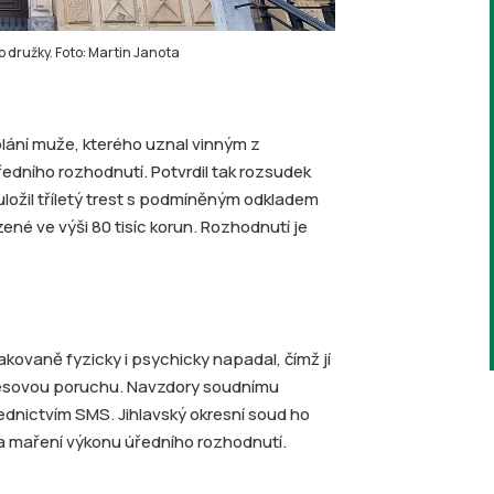
ho družky. Foto: Martin Janota
olání muže, kterého uznal vinným z
edního rozhodnutí. Potvrdil tak rozsudek
ložil tříletý trest s podmíněným odkladem
né ve výši 80 tisíc korun. Rozhodnutí je
kovaně fyzicky i psychicky napadal, čímž jí
tresovou poruchu. Navzdory soudnímu
řednictvím SMS. Jihlavský okresní soud ho
í a maření výkonu úředního rozhodnutí.