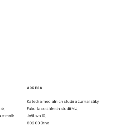
ADRESA
Katedra mediálních studií a žurnalistiky,
isk,
Fakulta sociálních studií MU,
a e-mail:
Joštova 10,
602 00 Brno