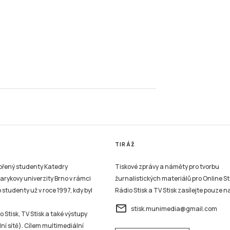
TIRÁŽ
vořený studenty Katedry
Tiskové zprávy a náměty pro tvorbu
sarykovy univerzity Brno v rámci
žurnalistických materiálů pro Online St
studenty už v roce 1997, kdy byl
Rádio Stisk a TV Stisk zasílejte pouze n
email
stisk.munimedia@gmail.com
 Stisk, TV Stisk a také výstupy
ní sítě). Cílem multimediální