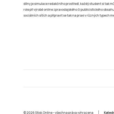
dílny je simulace redakčního prostředí, každý student si tak 
role při výrobě online zpravodajského či publicistického obsahu
sociálních sítích a připravit se tak na praxi v různých typech mé
© 2026 Stisk.Online – všechna práva vyhrazena
Katedr