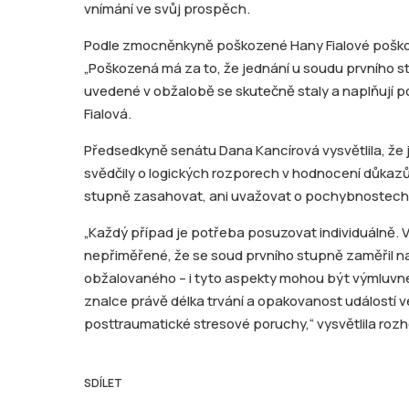
vnímání ve svůj prospěch.
Podle zmocněnkyně poškozené Hany Fialové poško
„Poškozená má za to, že jednání u soudu prvního s
uvedené v obžalobě se skutečně staly a naplňují po
Fialová.
Předsedkyně senátu Dana Kancírová vysvětlila, že je
svědčily o logických rozporech v hodnocení důkaz
stupně zasahovat, ani uvažovat o pochybnostech
„Každý případ je potřeba posuzovat individuálně. V
nepřiměřené, že se soud prvního stupně zaměřil na
obžalovaného – i tyto aspekty mohou být výmluvné. 
znalce právě délka trvání a opakovanost událostí 
posttraumatické stresové poruchy,“ vysvětlila rozh
SDÍLET