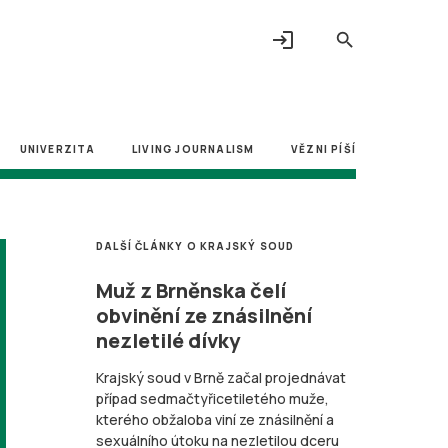
login
search
UNIVERZITA
LIVING JOURNALISM
VĚZNI PÍŠÍ
DALŠÍ ČLÁNKY O KRAJSKÝ SOUD
Muž z Brněnska čelí
obvinění ze znásilnění
nezletilé dívky
Krajský soud v Brně začal projednávat
případ sedmačtyřicetiletého muže,
kterého obžaloba viní ze znásilnění a
sexuálního útoku na nezletilou dceru