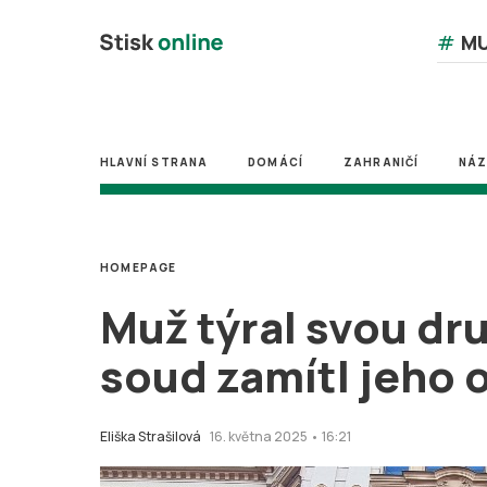
#
MU
HLAVNÍ STRANA
DOMÁCÍ
ZAHRANIČÍ
NÁ
HOMEPAGE
Muž týral svou dr
soud zamítl jeho 
Eliška Strašilová
16. května 2025 • 16:21