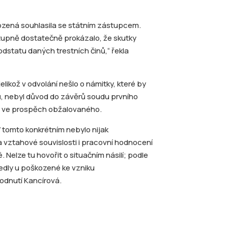
zená souhlasila se státním zástupcem.
tupně dostatečně prokázalo, že skutky
dstatu daných trestních činů,“ řekla
likož v odvolání nešlo o námitky, které by
ů, nebyl důvod do závěrů soudu prvního
 ve prospěch obžalovaného.
 tomto konkrétním nebylo nijak
 vztahové souvislosti i pracovní hodnocení
Nelze tu hovořit o situačním násilí; podle
vedly u poškozené ke vzniku
odnutí Kancírová.