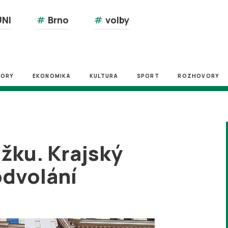
NI
#
Brno
#
volby
ZORY
EKONOMIKA
KULTURA
SPORT
ROZHOVORY
užku. Krajský
odvolání