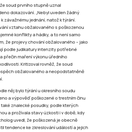
 že soud prvního stupně uznal
deno dokazování. „Nebyl uveden žádný
 k závažnému jednání, natož k týrání.
ování vztahu obžalovaného s poškozenou
jemné konflikty a hádky, a to není samo
ím, že projevy chování obžalovaného – jako
jí podle judikatury intenzity potřebné
í a přečin maření výkonu úředního
dlivosti. Kritizoval rovněž, že soud
rospěch obžalovaného a neopodstatněně
í.
le něj bylo týrání u okresního soudu
no a výpověď poškozené o trestním činu
í také znalecké posudky, podle kterých
u a prožívala stavy úzkosti i v době, kdy
ycholog uvedl, že poškozená je obecně
il tendence ke zkreslování událostí a jejich