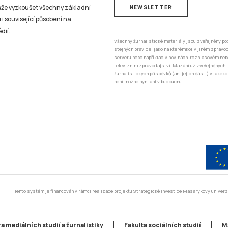
může vyzkoušet všechny základní
NEWSLETTER
 i související působení na
dií.
Všechny žurnalistické materiály jsou zveřejněny po
stejných pravidel jako na kterémkoliv jiném zprav
serveru nebo například v novinách, rozhlasovém neb
televizním zpravodajství. Mazání už zveřejněných
žurnalistických příspěvků (ani jejich částí) v jakéko
není možné nyní ani v budoucnu.
Tento systém je financován v rámci realizace projektu Strategické investice Masarykovy unive
a mediálních studií a žurnalistiky
Fakulta sociálních studií
M