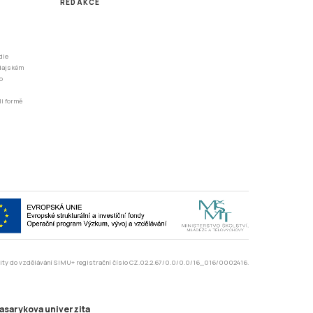
REDAKCE
dle
odajském
o
li formě
rzity do vzdělávání SIMU+ registrační číslo CZ.02.2.67/0.0/0.0/16_016/0002416.
asarykova univerzita