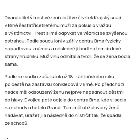
Dvanáctiletý trest vězení uložil ve čtvrtek Krajský soud
v Brně šestatřicetiletému muži za pokus o vraždu
a výtržnictví. Trest si má odpykat ve věznici se zvýšenou
ostrahou. Podle soudu loni v září v centru Brna fyzicky
napadl svou známou a následně ji bodl nožem do levé
strany hrudníku. Muž vinu odmítal a tvrdil, že se žena bodla
sama.
Podle rozsudku začal útok už 18. září loňského roku
po cestě na zastávku Koniklecová v Brně. Po předchozí
hádce měl odsouzený ženu nejprve napadnout pěstmi
do hlavy. Dvojice poté odjela do centra Brna, kde si sedla
na schody u hotelu Grand. Tam měl obžalovaný ženě
nadávat, urážet ji a následně do ní strčit tak, že spadla
ze schodů.