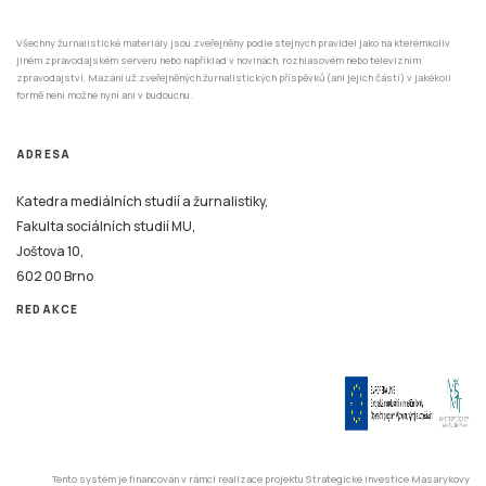
Všechny žurnalistické materiály jsou zveřejněny podle stejných pravidel jako na kterémkoliv
jiném zpravodajském serveru nebo například v novinách, rozhlasovém nebo televizním
zpravodajství. Mazání už zveřejněných žurnalistických příspěvků (ani jejich částí) v jakékoli
formě není možné nyní ani v budoucnu.
ADRESA
Katedra mediálních studií a žurnalistiky,
Fakulta sociálních studií MU,
Joštova 10,
602 00 Brno
REDAKCE
Tento systém je financován v rámci realizace projektu Strategické investice Masarykovy