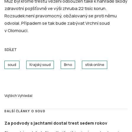
Muž byl kromě trestu vězení odsouzen také k náhradě škody
zdravotní pojišťovně ve výši zhruba 22 tisíc korun.
Rozsudek není pravomocný, obžalovaný se proti němu
odvolal. Případem se tak bude zabývat Vrchní soud
v Olomouci.
SDÍLET
soud
Krajský soud
Brno
stisk online
Vojtěch Vyhledal
DALŠÍ ČLÁNKY O SOUD
Za podvody s jachtami dostal trest sedem rokov