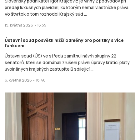
Slovenský podnikateľ Igor Krajčovič je vinný z podvodov pri
predaji luxusných plavidiel, ku ktorým nemal vlastnícké práva.
Vo štvrtok o tom rozhodol Krajský súd ...
19. května 2026 • 16:55
Ústavní soud posvětil nižší odměny pro politiky s více
funkcemi
Ústavní soud (ÚS) ve středu zamítnul návrh skupiny 22
senátorů, kteří se domáhali zrušení právní úpravy krátící platy
uvolněných krajských zastupitelů sdílející ...
6. května 2026 • 18:40