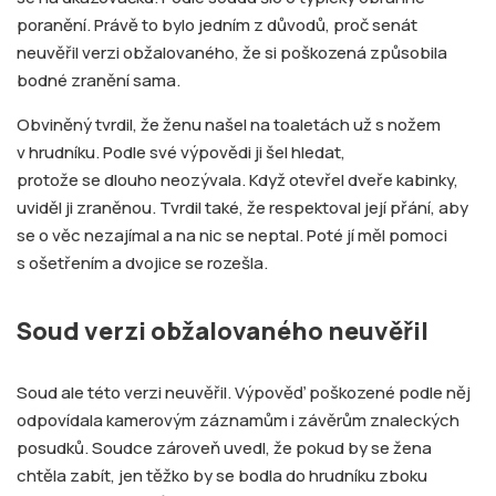
poranění. Právě to bylo jedním z důvodů, proč senát
neuvěřil verzi obžalovaného, že si poškozená způsobila
bodné zranění sama.
Obviněný tvrdil, že ženu našel na toaletách už s nožem
v hrudníku. Podle své výpovědi ji šel hledat,
protože se dlouho neozývala. Když otevřel dveře kabinky,
uviděl ji zraněnou. Tvrdil také, že respektoval její přání, aby
se o věc nezajímal a na nic se neptal. Poté jí měl pomoci
s ošetřením a dvojice se rozešla.
Soud verzi obžalovaného neuvěřil
Soud ale této verzi neuvěřil. Výpověď poškozené podle něj
odpovídala kamerovým záznamům i závěrům znaleckých
posudků. Soudce zároveň uvedl, že pokud by se žena
chtěla zabít, jen těžko by se bodla do hrudníku zboku