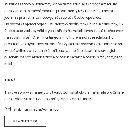
studií Masarykovy univerzity Brno v rámci studia jako cvičné médium.
Stisk vznikl jako cvičné médium pro studenty už v roce 1997, kdy byl
jedním z prvních internetových časopisů v České republice.
Na portálu zájemci najdou studentský deník Stisk Online, Rádio Stisk, TV
Stisk a také výstupy některých dalších žurnalistických kurzů (s přesahem
na sociální sítě). Cílem multimediální dílny je simulace redakčního
prostředí, každý student si tak může vyzkoušet všechny základní role při
výrobě online zpravodajského či publicistického obsahu i související
působení na sociálních sítích a připravit se tak na praxi v různých typech
médií.
TIRÁŽ
Tiskové zprávy a náměty pro tvorbu žurnalistických materiálů pro Online
Stisk, Rádio Stisk a TV Stisk zasílejte pouze na e-mail:
email
stisk.munimedia@gmail.com
NEWSLETTER