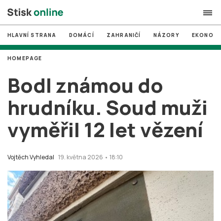
HLAVNÍ STRANA
DOMÁCÍ
ZAHRANIČÍ
NÁZORY
EKONOMI
search
HOMEPAGE
#
MUNI
Bodl známou do
#
Brno
hrudníku. Soud muži
#
volby
vyměřil 12 let vězení
login
PŘIHLÁSIT SE
Zapomněli jste heslo?
Vojtěch Vyhledal
19. května 2026 • 18:10
Založit nový účet