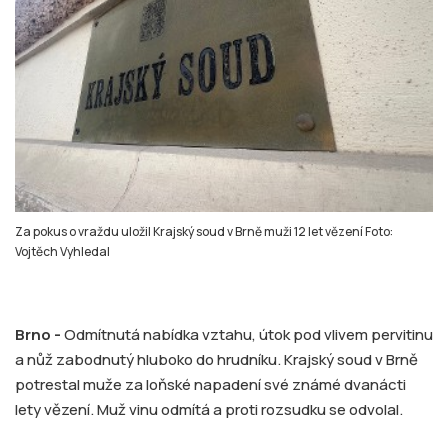
Za pokus o vraždu uložil Krajský soud v Brně muži 12 let vězení Foto:
Vojtěch Vyhledal
Brno -
Odmítnutá nabídka vztahu, útok pod vlivem pervitinu
a nůž zabodnutý hluboko do hrudníku. Krajský soud v Brně
potrestal muže za loňské napadení své známé dvanácti
lety vězení. Muž vinu odmítá a proti rozsudku se odvolal.