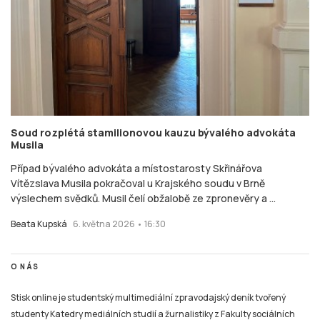
Soud rozplétá stamilionovou kauzu bývalého advokáta
Musila
Případ bývalého advokáta a místostarosty Skřinářova
Vítězslava Musila pokračoval u Krajského soudu v Brně
výslechem svědků. Musil čelí obžalobě ze zpronevěry a ...
Beata Kupská
6. května 2026 • 16:30
O NÁS
Stisk online je studentský multimediální zpravodajský deník tvořený
studenty Katedry mediálních studií a žurnalistiky z Fakulty sociálních