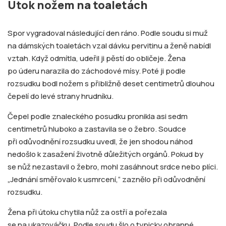
Útok nožem na toaletách
Spor vygradoval následující den ráno. Podle soudu si muž
na dámských toaletách vzal dávku pervitinu a ženě nabídl
vztah. Když odmítla, udeřil ji pěstí do obličeje. Žena
po úderu narazila do záchodové mísy. Poté ji podle
rozsudku bodl nožem s přibližně deset centimetrů dlouhou
čepelí do levé strany hrudníku.
Čepel podle znaleckého posudku pronikla asi sedm
centimetrů hluboko a zastavila se o žebro. Soudce
při odůvodnění rozsudku uvedl, že jen shodou náhod
nedošlo k zasažení životně důležitých orgánů. Pokud by
se nůž nezastavil o žebro, mohl zasáhnout srdce nebo plíci.
„Jednání směřovalo k usmrcení,“ zaznělo při odůvodnění
rozsudku.
Žena při útoku chytila nůž za ostří a pořezala
se na ukazováčku. Podle soudu šlo o typicky obranné