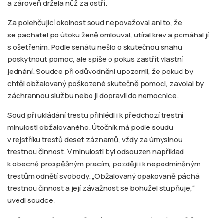
a zároveň držela nůž za ostří.
Za polehčující okolnost soud nepovažoval ani to, že
se pachatel po útoku ženě omlouval, utíral krev a pomáhal jí
s ošetřením. Podle senátu nešlo o skutečnou snahu
poskytnout pomoc, ale spíše o pokus zastřít vlastní
jednání. Soudce při odůvodnění upozornil, že pokud by
chtěl obžalovaný poškozené skutečně pomoci, zavolal by
záchrannou službu nebo ji dopravil do nemocnice.
Soud při ukládání trestu přihlédl i k předchozí trestní
minulosti obžalovaného. Útočník má podle soudu
v rejstříku trestů deset záznamů, vždy za úmyslnou
trestnou činnost. V minulosti byl odsouzen například
k obecně prospěšným pracím, později i k nepodmíněným
trestům odnětí svobody. „Obžalovaný opakovaně páchá
trestnou činnost a její závažnost se bohužel stupňuje,“
uvedl soudce.