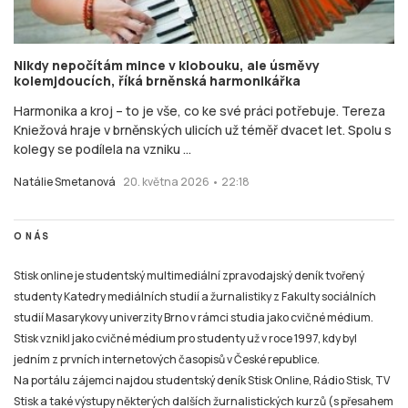
Nikdy nepočítám mince v klobouku, ale úsměvy
kolemjdoucích, říká brněnská harmonikářka
Harmonika a kroj – to je vše, co ke své práci potřebuje. Tereza
Kniežová hraje v brněnských ulicích už téměř dvacet let. Spolu s
kolegy se podílela na vzniku ...
Natálie Smetanová
20. května 2026 • 22:18
O NÁS
Stisk online je studentský multimediální zpravodajský deník tvořený
studenty Katedry mediálních studií a žurnalistiky z Fakulty sociálních
studií Masarykovy univerzity Brno v rámci studia jako cvičné médium.
Stisk vznikl jako cvičné médium pro studenty už v roce 1997, kdy byl
jedním z prvních internetových časopisů v České republice.
Na portálu zájemci najdou studentský deník Stisk Online, Rádio Stisk, TV
Stisk a také výstupy některých dalších žurnalistických kurzů (s přesahem