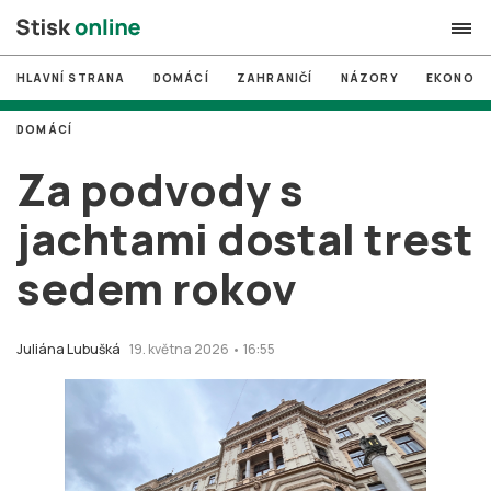
HLAVNÍ STRANA
DOMÁCÍ
ZAHRANIČÍ
NÁZORY
EKONOMI
search
DOMÁCÍ
#
MUNI
Za podvody s
#
Brno
jachtami dostal trest
#
volby
sedem rokov
login
PŘIHLÁSIT SE
Zapomněli jste heslo?
Juliána Lubušká
19. května 2026 • 16:55
Založit nový účet