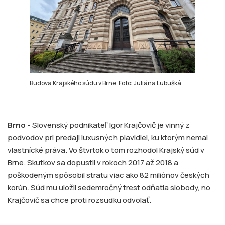
Budova Krajského súdu v Brne. Foto: Juliána Lubušká
Brno -
Slovenský podnikateľ Igor Krajčovič je vinný z
podvodov pri predaji luxusných plavidiel, ku ktorým nemal
vlastnícké práva. Vo štvrtok o tom rozhodol Krajský súd v
Brne. Skutkov sa dopustil v rokoch 2017 až 2018 a
poškodeným spôsobil stratu viac ako 82 miliónov českých
korún. Súd mu uložil sedemročný trest odňatia slobody, no
Krajčovič sa chce proti rozsudku odvolať.