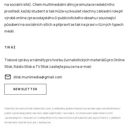
na sociální sítě). Cílem multimediální dílny je simulace redakčního
prostředí, každý student si tak může vyzkoušet všechny základní role při
výrobě online zpravodajského či publicistického obsahu i související
působení na sociálních sítích a připravit se tak na praxi v různých typech
médií.
TIRÁŽ
Tiskové zprávy a náměty pro tvorbu žurnalistických materiálů pro Online
Stisk, Rádio Stisk a TV Stisk zasílejte pouze na e-mail:
email
stisk.munimedia@gmail.com
NEWSLETTER
Všechny žurnalistické materiály jsou zveřejněny podle stejných pravidel jako na kterémkoliv
jiném zpravodajském serveru nebo například v novinách, rozhlasovém nebo televizním
zpravodajství. Mazání už zveřejněných žurnalistických příspěvků (ani jejich částí) v jakékoli
formě není možné nyní ani v budoucnu.