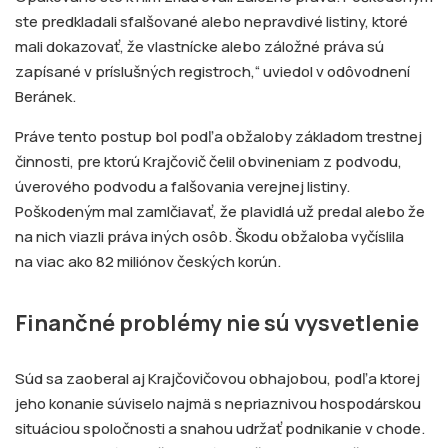
ste predkladali sfalšované alebo nepravdivé listiny, ktoré
mali dokazovať, že vlastnícke alebo záložné práva sú
zapísané v príslušných registroch,“ uviedol v odôvodnení
Beránek.
Práve tento postup bol podľa obžaloby základom trestnej
činnosti, pre ktorú Krajčovič čelil obvineniam z podvodu,
úverového podvodu a falšovania verejnej listiny.
Poškodeným mal zamlčiavať, že plavidlá už predal alebo že
na nich viazli práva iných osôb. Škodu obžaloba vyčíslila
na viac ako 82 miliónov českých korún.
Finančné problémy nie sú vysvetlenie
Súd sa zaoberal aj Krajčovičovou obhajobou, podľa ktorej
jeho konanie súviselo najmä s nepriaznivou hospodárskou
situáciou spoločnosti a snahou udržať podnikanie v chode.