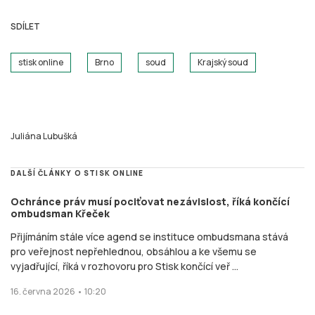
SDÍLET
stisk online
Brno
soud
Krajský soud
Juliána Lubušká
DALŠÍ ČLÁNKY O STISK ONLINE
Ochránce práv musí pociťovat nezávislost, říká končící
ombudsman Křeček
Přijímáním stále více agend se instituce ombudsmana stává
pro veřejnost nepřehlednou, obsáhlou a ke všemu se
vyjadřující, říká v rozhovoru pro Stisk končící veř ...
16. června 2026 • 10:20