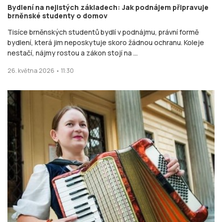
Bydlení na nejistých základech: Jak podnájem připravuje
brněnské studenty o domov
Tisíce brněnských studentů bydlí v podnájmu, právní formě
bydlení, která jim neposkytuje skoro žádnou ochranu. Koleje
nestačí, nájmy rostou a zákon stojí na ...
26. května 2026 • 11:30