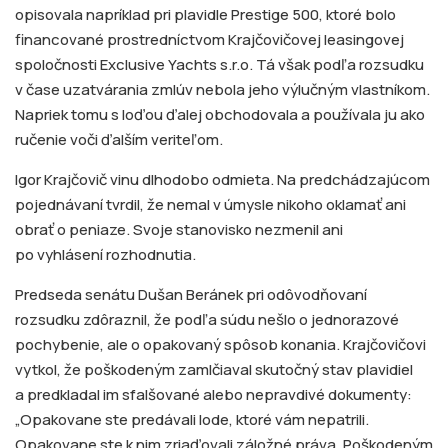
opisovala napríklad pri plavidle Prestige 500, ktoré bolo
financované prostredníctvom Krajčovičovej leasingovej
spoločnosti Exclusive Yachts s.r.o. Tá však podľa rozsudku
v čase uzatvárania zmlúv nebola jeho výlučným vlastníkom.
Napriek tomu s loďou ďalej obchodovala a používala ju ako
ručenie voči ďalším veriteľom.
Igor Krajčovič vinu dlhodobo odmieta. Na predchádzajúcom
pojednávaní tvrdil, že nemal v úmysle nikoho oklamať ani
obrať o peniaze. Svoje stanovisko nezmenil ani
po vyhlásení rozhodnutia.
Predseda senátu Dušan Beránek pri odôvodňovaní
rozsudku zdôraznil, že podľa súdu nešlo o jednorazové
pochybenie, ale o opakovaný spôsob konania. Krajčovičovi
vytkol, že poškodeným zamlčiaval skutočný stav plavidiel
a predkladal im sfalšované alebo nepravdivé dokumenty:
„Opakovane ste predávali lode, ktoré vám nepatrili.
Opakovane ste k nim zriaďovali záložné práva. Poškodeným