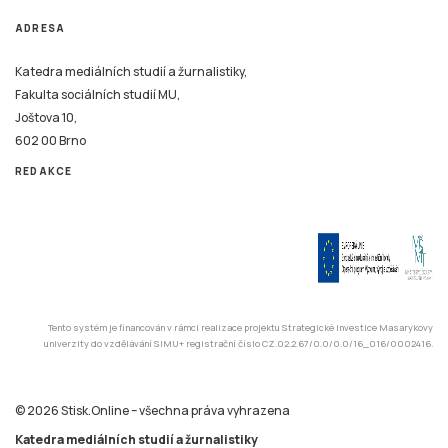
ADRESA
Katedra mediálních studií a žurnalistiky,
Fakulta sociálních studií MU,
Joštova 10,
602 00 Brno
REDAKCE
Tento systém je financován v rámci realizace projektu Strategické investice Masarykovy
univerzity do vzdělávání SIMU+ registrační číslo CZ.02.2.67/0.0/0.0/16_016/0002416.
© 2026 Stisk.Online – všechna práva vyhrazena
Katedra mediálních studií a žurnalistiky