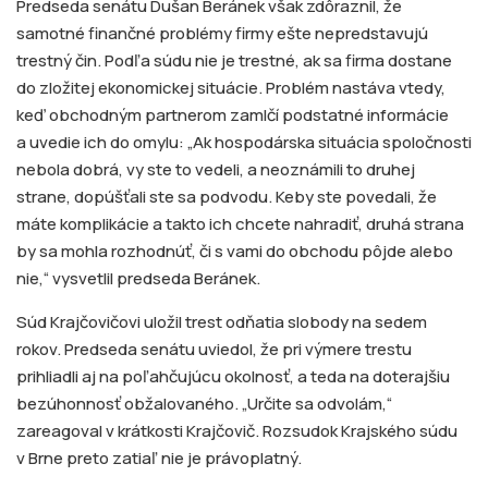
Predseda senátu Dušan Beránek však zdôraznil, že
samotné finančné problémy firmy ešte nepredstavujú
trestný čin. Podľa súdu nie je trestné, ak sa firma dostane
do zložitej ekonomickej situácie. Problém nastáva vtedy,
keď obchodným partnerom zamlčí podstatné informácie
a uvedie ich do omylu: „Ak hospodárska situácia spoločnosti
nebola dobrá, vy ste to vedeli, a neoznámili to druhej
strane, dopúšťali ste sa podvodu. Keby ste povedali, že
máte komplikácie a takto ich chcete nahradiť, druhá strana
by sa mohla rozhodnúť, či s vami do obchodu pôjde alebo
nie,“ vysvetlil predseda Beránek.
Súd Krajčovičovi uložil trest odňatia slobody na sedem
rokov. Predseda senátu uviedol, že pri výmere trestu
prihliadli aj na poľahčujúcu okolnosť, a teda na doterajšiu
bezúhonnosť obžalovaného. „Určite sa odvolám,“
zareagoval v krátkosti Krajčovič. Rozsudok Krajského súdu
v Brne preto zatiaľ nie je právoplatný.