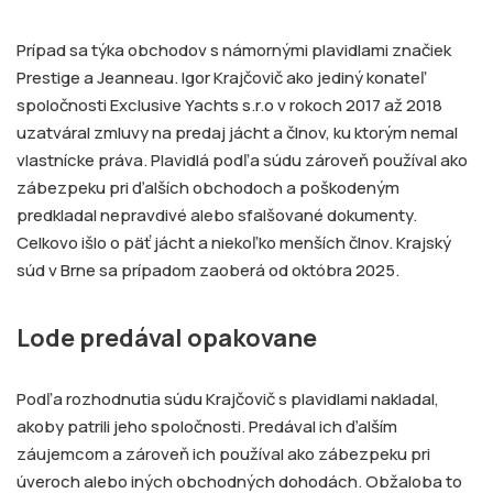
Prípad sa týka obchodov s námornými plavidlami značiek
Prestige a Jeanneau. Igor Krajčovič ako jediný konateľ
spoločnosti Exclusive Yachts s.r.o v rokoch 2017 až 2018
uzatváral zmluvy na predaj jácht a člnov, ku ktorým nemal
vlastnícke práva. Plavidlá podľa súdu zároveň používal ako
zábezpeku pri ďalších obchodoch a poškodeným
predkladal nepravdivé alebo sfalšované dokumenty.
Celkovo išlo o päť jácht a niekoľko menších člnov. Krajský
súd v Brne sa prípadom zaoberá od októbra 2025.
Lode predával opakovane
Podľa rozhodnutia súdu Krajčovič s plavidlami nakladal,
akoby patrili jeho spoločnosti. Predával ich ďalším
záujemcom a zároveň ich používal ako zábezpeku pri
úveroch alebo iných obchodných dohodách. Obžaloba to