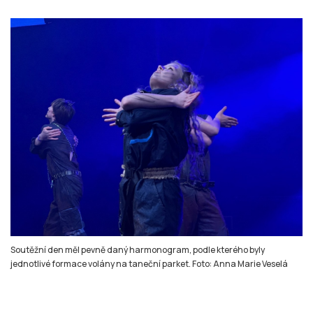
Soutěžní den měl pevně daný harmonogram, podle kterého byly
jednotlivé formace volány na taneční parket. Foto: Anna Marie Veselá