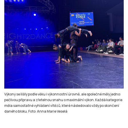
Výkony se lišily podle věku i výkonnostní úrovně, ale společné měly jedno:
pečlivou přípravu a zřetelnou snahu o maximální výkon. Každá kategorie
měla samostatné vyhlášení vítězů, které následovalo vždy po skončení
daného bloku. Foto: Anna Marie Veselá