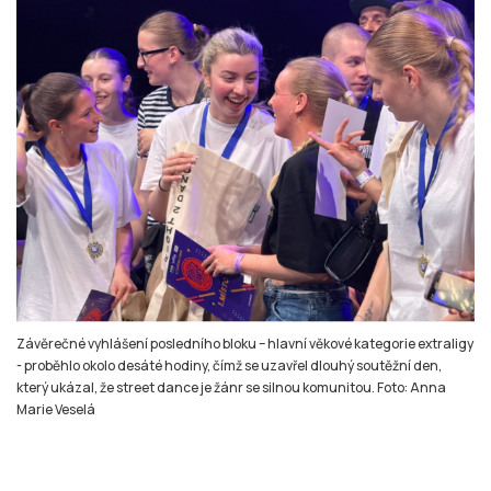
Závěrečné vyhlášení posledního bloku – hlavní věkové kategorie extraligy
- proběhlo okolo desáté hodiny, čímž se uzavřel dlouhý soutěžní den,
který ukázal, že street dance je žánr se silnou komunitou. Foto: Anna
Marie Veselá