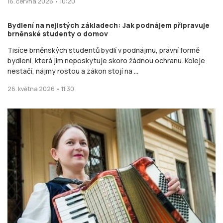
16. června 2026 • 10:20
Bydlení na nejistých základech: Jak podnájem připravuje
brněnské studenty o domov
Tisíce brněnských studentů bydlí v podnájmu, právní formě
bydlení, která jim neposkytuje skoro žádnou ochranu. Koleje
nestačí, nájmy rostou a zákon stojí na ...
26. května 2026 • 11:30