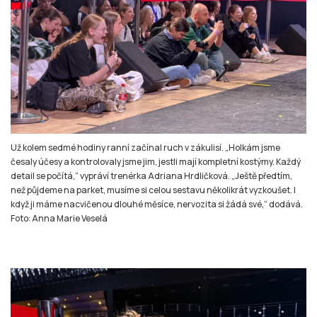
Už kolem sedmé hodiny ranní začínal ruch v zákulisí. „Holkám jsme
česaly účesy a kontrolovaly jsme jim, jestli mají kompletní kostýmy. Každý
detail se počítá,“ vypráví trenérka Adriana Hrdličková. „Ještě předtím,
než půjdeme na parket, musíme si celou sestavu několikrát vyzkoušet. I
když ji máme nacvičenou dlouhé měsíce, nervozita si žádá své,“ dodává.
Foto: Anna Marie Veselá