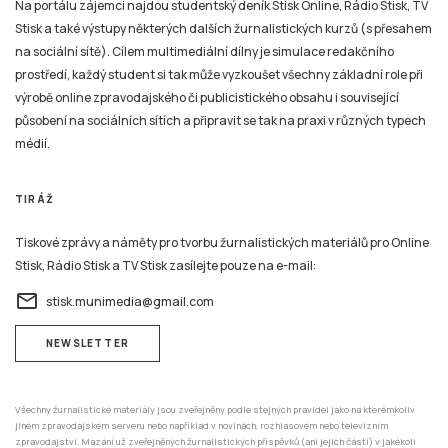
Na portálu zájemci najdou studentský deník Stisk Online, Rádio Stisk, TV
Stisk a také výstupy některých dalších žurnalistických kurzů (s přesahem
na sociální sítě). Cílem multimediální dílny je simulace redakčního
prostředí, každý student si tak může vyzkoušet všechny základní role při
výrobě online zpravodajského či publicistického obsahu i související
působení na sociálních sítích a připravit se tak na praxi v různých typech
médií.
TIRÁŽ
Tiskové zprávy a náměty pro tvorbu žurnalistických materiálů pro Online
Stisk, Rádio Stisk a TV Stisk zasílejte pouze na e-mail:
email
stisk.munimedia@gmail.com
NEWSLETTER
Všechny žurnalistické materiály jsou zveřejněny podle stejných pravidel jako na kterémkoliv
jiném zpravodajském serveru nebo například v novinách, rozhlasovém nebo televizním
zpravodajství. Mazání už zveřejněných žurnalistických příspěvků (ani jejich částí) v jakékoli