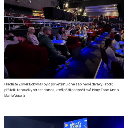
Hlediště Zoner Bobyhall bylo po většinu dne zaplněné diváky – rodiči,
přáteli i fanoušky street dance, kteří přišli podpořit své týmy. Foto: Anna
Marie Veselá