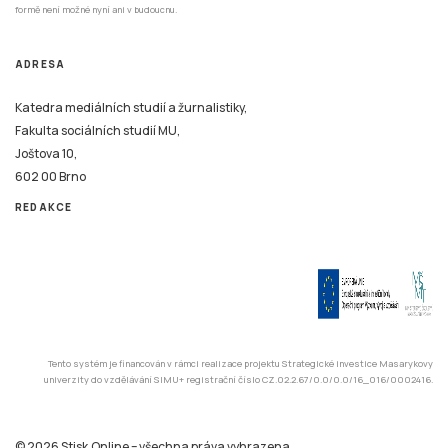
formě není možné nyní ani v budoucnu.
ADRESA
Katedra mediálních studií a žurnalistiky,
Fakulta sociálních studií MU,
Joštova 10,
602 00 Brno
REDAKCE
Tento systém je financován v rámci realizace projektu Strategické investice Masarykovy
univerzity do vzdělávání SIMU+ registrační číslo CZ.02.2.67/0.0/0.0/16_016/0002416.
© 2026 Stisk.Online – všechna práva vyhrazena