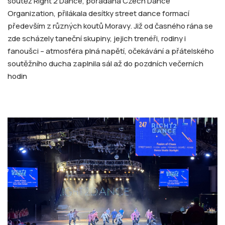
soutěž Right 2 Dance, pořádaná Czech Dance
Organization, přilákala desítky street dance formací
především z různých koutů Moravy. Již od časného rána se
zde scházely taneční skupiny, jejich trenéři, rodiny i
fanoušci – atmosféra plná napětí, očekávání a přátelského
soutěžního ducha zaplnila sál až do pozdních večerních
hodin