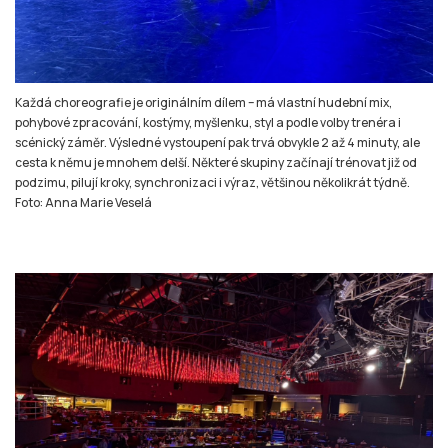
Každá choreografie je originálním dílem – má vlastní hudební mix,
pohybové zpracování, kostýmy, myšlenku, styl a podle volby trenéra i
scénický záměr. Výsledné vystoupení pak trvá obvykle 2 až 4 minuty, ale
cesta k němu je mnohem delší. Některé skupiny začínají trénovat již od
podzimu, pilují kroky, synchronizaci i výraz, většinou několikrát týdně.
Foto: Anna Marie Veselá