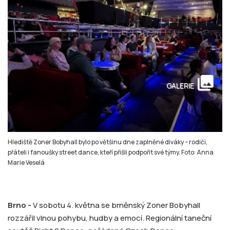
collections
GALERIE
Hlediště Zoner Bobyhall bylo po většinu dne zaplněné diváky – rodiči,
přáteli i fanoušky street dance, kteří přišli podpořit své týmy. Foto: Anna
Marie Veselá
Brno -
V sobotu 4. května se brněnský Zoner Bobyhall
rozzářil vlnou pohybu, hudby a emocí. Regionální taneční