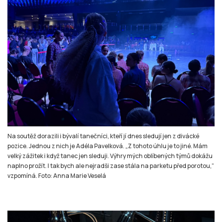
Na soutěž dorazili i bývalí tanečníci, kteří jí dnes sledují jen z divácké
pozice. Jednou z nich je Adéla Pavelková. „Z tohoto úhlu je to jiné. Mám
velký zážitek i když tanec jen sleduji. Výhry mých oblíbených týmů dokážu
naplno prožít. I tak bych ale nejradši zase stála na parketu před porotou,“
vzpomíná. Foto: Anna Marie Veselá