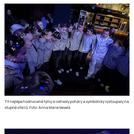
Tři nejlépe hodnocené týmy si odnesly poháry a symbolicky vystoupaly na
stupně vítězů. Foto: Anna Marie Veselá