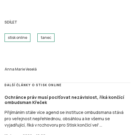
SDÍLET
stisk online
tanec
Anna Marie Veselá
DALŠÍ ČLÁNKY O STISK ONLINE
Ochránce práv musí pociťovat nezávislost, říká končící
ombudsman Křeček
Přijímáním stále více agend se instituce ombudsmana stává
pro veřejnost nepřehlednou, obsáhlou a ke všemu se
vyjadřující, říká v rozhovoru pro Stisk končící veř ...