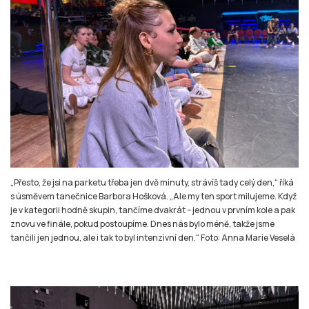
„Přesto, že jsi na parketu třeba jen dvě minuty, strávíš tady celý den,“ říká
s úsměvem tanečnice Barbora Hošková. „Ale my ten sport milujeme. Když
je v kategorii hodně skupin, tančíme dvakrát – jednou v prvním kole a pak
znovu ve finále, pokud postoupíme. Dnes nás bylo méně, takže jsme
tančili jen jednou, ale i tak to byl intenzivní den.“ Foto: Anna Marie Veselá