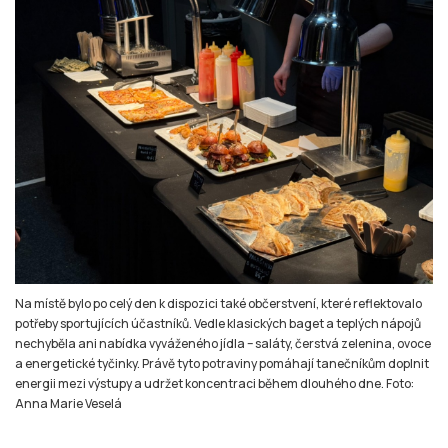
Na místě bylo po celý den k dispozici také občerstvení, které reflektovalo
potřeby sportujících účastníků. Vedle klasických baget a teplých nápojů
nechyběla ani nabídka vyváženého jídla – saláty, čerstvá zelenina, ovoce
a energetické tyčinky. Právě tyto potraviny pomáhají tanečníkům doplnit
energii mezi výstupy a udržet koncentraci během dlouhého dne. Foto:
Anna Marie Veselá