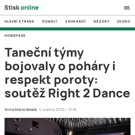
HLAVNÍ STRANA
DOMÁCÍ
ZAHRANIČÍ
NÁZORY
EKONOMI
search
HOMEPAGE
#
MUNI
Taneční týmy
#
Brno
bojovaly o poháry i
#
volby
respekt poroty:
login
PŘIHLÁSIT SE
soutěž Right 2 Dance
Zapomněli jste heslo?
Založit nový účet
Anna Marie Veselá
5. května 2025 • 15:16