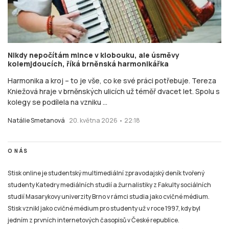
Nikdy nepočítám mince v klobouku, ale úsměvy
kolemjdoucích, říká brněnská harmonikářka
Harmonika a kroj – to je vše, co ke své práci potřebuje. Tereza
Kniežová hraje v brněnských ulicích už téměř dvacet let. Spolu s
kolegy se podílela na vzniku ...
Natálie Smetanová
20. května 2026 • 22:18
O NÁS
Stisk online je studentský multimediální zpravodajský deník tvořený
studenty Katedry mediálních studií a žurnalistiky z Fakulty sociálních
studií Masarykovy univerzity Brno v rámci studia jako cvičné médium.
Stisk vznikl jako cvičné médium pro studenty už v roce 1997, kdy byl
jedním z prvních internetových časopisů v České republice.