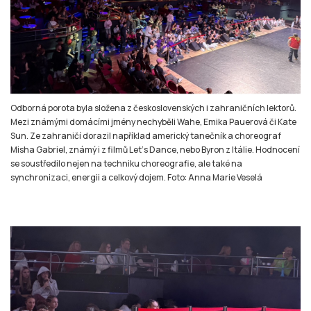
Odborná porota byla složena z československých i zahraničních lektorů.
Mezi známými domácími jmény nechyběli Wahe, Emika Pauerová či Kate
Sun. Ze zahraničí dorazil například americký tanečník a choreograf
Misha Gabriel, známý i z filmů Let‘s Dance, nebo Byron z Itálie. Hodnocení
se soustředilo nejen na techniku choreografie, ale také na
synchronizaci, energii a celkový dojem. Foto: Anna Marie Veselá