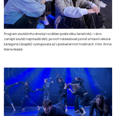
Program soutěžního dne byl rozdělen podle věku tanečníků – ráno
zahájili soutěž nejmladší děti, po nich následovali junioři a hlavní věková
kategorie (dospělí) vystupovala až v podvečerních hodinách. Foto: Anna
Marie Veselá