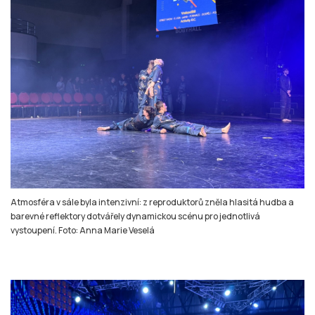
Atmosféra v sále byla intenzivní: z reproduktorů zněla hlasitá hudba a
barevné reflektory dotvářely dynamickou scénu pro jednotlivá
vystoupení. Foto: Anna Marie Veselá