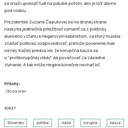
sa snaží upokojiť ľudí na palube potom, ako je loď dávno
pod vodou.
Prezidentke Zuzane Čaputovej sa na druhej strane
naskytla jedinečná príležitosť vymaniť sa z politicky
dusivého vzťahu s Hegerovým kabinetom, za ktorý musela
znášať politickú zodpovednosť, pretože poverenie mali
od nej. Každý predsa vie, že korupčná kauza sa
u "protikorupčnej vlády" dá považovať za zásadné
zlyhanie. A tak môže Hegera konečne nechať ísť.
Přílohy:
Glosa.wav
SDÍLET
Slovensko
politika
vláda
korupce
kauza