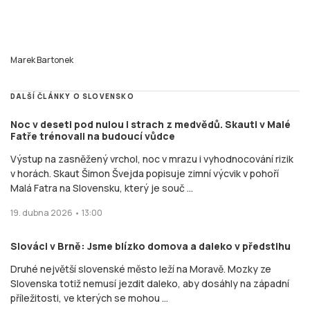
Marek Bartonek
DALŠÍ ČLÁNKY O SLOVENSKO
Noc v deseti pod nulou i strach z medvědů. Skauti v Malé
Fatře trénovali na budoucí vůdce
Výstup na zasněžený vrchol, noc v mrazu i vyhodnocování rizik
v horách. Skaut Šimon Švejda popisuje zimní výcvik v pohoří
Malá Fatra na Slovensku, který je souč ...
19. dubna 2026 • 13:00
Slováci v Brně: Jsme blízko domova a daleko v předstihu
Druhé největší slovenské město leží na Moravě. Mozky ze
Slovenska totiž nemusí jezdit daleko, aby dosáhly na západní
příležitosti, ve kterých se mohou ...