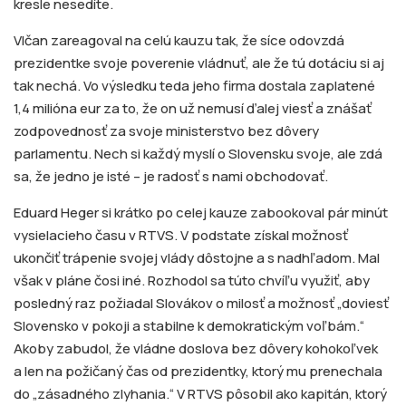
kresle nesedíte.
Vlčan zareagoval na celú kauzu tak, že síce odovzdá
prezidentke svoje poverenie vládnuť, ale že tú dotáciu si aj
tak nechá. Vo výsledku teda jeho firma dostala zaplatené
1,4 milióna eur za to, že on už nemusí ďalej viesť a znášať
zodpovednosť za svoje ministerstvo bez dôvery
parlamentu. Nech si každý myslí o Slovensku svoje, ale zdá
sa, že jedno je isté – je radosť s nami obchodovať.
Eduard Heger si krátko po celej kauze zabookoval pár minút
vysielacieho času v RTVS. V podstate získal možnosť
ukončiť trápenie svojej vlády dôstojne a s nadhľadom. Mal
však v pláne čosi iné. Rozhodol sa túto chvíľu využiť, aby
posledný raz požiadal Slovákov o milosť a možnosť „doviesť
Slovensko v pokoji a stabilne k demokratickým voľbám.“
Akoby zabudol, že vládne doslova bez dôvery kohokoľvek
a len na požičaný čas od prezidentky, ktorý mu prenechala
do „zásadného zlyhania.“ V RTVS pôsobil ako kapitán, ktorý