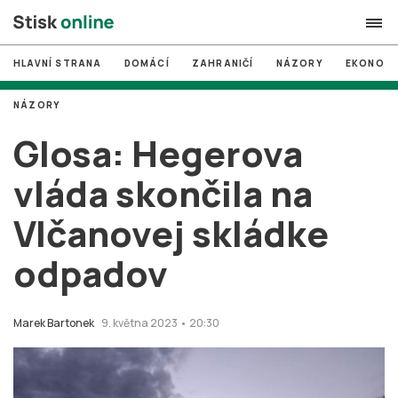
HLAVNÍ STRANA
DOMÁCÍ
ZAHRANIČÍ
NÁZORY
EKONOMI
search
NÁZORY
#
MUNI
Glosa: Hegerova
#
Brno
vláda skončila na
#
volby
Vlčanovej skládke
login
PŘIHLÁSIT SE
odpadov
Zapomněli jste heslo?
Založit nový účet
Marek Bartonek
9. května 2023 • 20:30