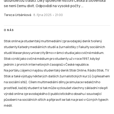
dlouholetou tradici. Díky společné historii Česka a Slovenska
se není čemu divit. Odpovědí na vysoké počty ...
Tereza Urbánková
8. října 2025 • 21:00
O NÁS
Stisk online je studentský multimediální zpravodajský deník tvořený
studenty Katedry mediálních studií a žurnalistiky z Fakulty sociálních
studií Masarykovy univerzity Brno v rámci studia jako cvičné médium.
Stisk vznikl jako cvičné médium pro studenty už v roce 1997, kdy byl
jedním z prvních internetových časopisů v České republice.
Na portálu zájemci najdou studentský deník Stisk Online, Rádio Stisk, TV
Stisk a také výstupy některých dalších žurnalistických kurzů (s přesahem
na sociální sítě). Cílem multimediální dílny je simulace redakčního
prostředí, každý student si tak může vyzkoušet všechny základní role při
výrobě online zpravodajského či publicistického obsahu i související
působení na sociálních sítích a připravit se tak na praxi v různých typech
médií.