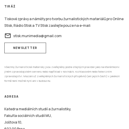
TIRÁŽ
Tiskové zprávy a náměty pro tvorbu žurnalistických materiálů pro Online
Stisk, Rádio Stisk a TV Stisk zasílejte pouze na e-mail:
email
stisk.munimedia@gmail.com
NEWSLETTER
Všechny žurnalistické materiály jsou zveřejněny podle stejných pravidel jako na kterémkoliv
jiném zpravodajském serveru nebo například v novinách, rozhlasovém nebo televizním
zpravodajství. Mazání už zveřejněných žurnalistických příspěvků (ani jejich částí) v jakékoli
formě není možné nyní ani v budoucnu.
ADRESA
Katedra mediálních studií a žurnalistiky,
Fakulta sociálních studií MU,
Joštova 10,
602 00 Brno