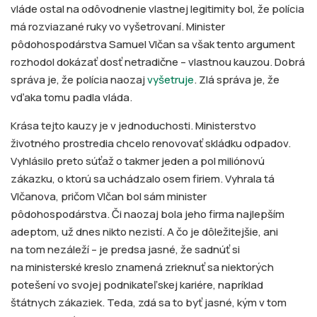
vláde ostal na odôvodnenie vlastnej legitimity bol, že polícia
má rozviazané ruky vo vyšetrovaní. Minister
pôdohospodárstva Samuel Vlčan sa však tento argument
rozhodol dokázať dosť netradične – vlastnou kauzou. Dobrá
správa je, že polícia naozaj
vyšetruje
. Zlá správa je, že
vďaka tomu padla vláda.
Krása tejto kauzy je v jednoduchosti. Ministerstvo
životného prostredia chcelo renovovať skládku odpadov.
Vyhlásilo preto súťaž o takmer jeden a pol miliónovú
zákazku, o ktorú sa uchádzalo osem firiem. Vyhrala tá
Vlčanova, pričom Vlčan bol sám minister
pôdohospodárstva. Či naozaj bola jeho firma najlepším
adeptom, už dnes nikto nezistí. A čo je dôležitejšie, ani
na tom nezáleží – je predsa jasné, že sadnúť si
na ministerské kreslo znamená zrieknuť sa niektorých
potešení vo svojej podnikateľskej kariére, napríklad
štátnych zákaziek. Teda, zdá sa to byť jasné, kým v tom