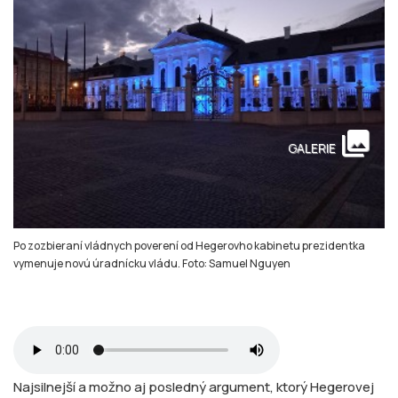
collections
GALERIE
Po zozbieraní vládnych poverení od Hegerovho kabinetu prezidentka
vymenuje novú úradnícku vládu. Foto: Samuel Nguyen
Najsilnejší a možno aj posledný argument, ktorý Hegerovej