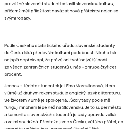
převážně slovenští studenti oslavili slovenskou kulturu,
přičemž měli příležitost navázat nová přátelství nejen se
svými rodáky.
Podle Českého statistického úřadu slovenské studenty
do Česka láká především kulturní podobnost. Nikoho tak
nejspíš nepřekvapí, že právě oni tvoří největší podíl
ze všech zahraničních studentů u nás – zhruba čtyřicet
procent.
Jednou z těchto studentek je i Ema Marculincová, která
v Brně už druhým rokem studuje anglický jazyk a literaturu.
Se životem v Brně je spokojená. „Školy tady podle mě
fungují mnohem lépe než na Slovensku. Je to super město
a komunita slovenských studentů je tady opravdu velká
a velmi soudržná. Přestože jsme v Česku, většina přátel, co
jsem si tu udělala, jsou paradoxně Slováci,“ říká