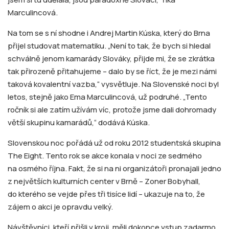
Marculincová.
Na tom se s ní shodne i Andrej Martin Kúska, který do Brna
přijel studovat matematiku. „Není to tak, že bych si hledal
schválně jenom kamarády Slováky, přijde mi, že se zkrátka
tak přirozeně přitahujeme – dalo by se říct, že je mezi námi
taková kovalentní vazba,“ vysvětluje. Na Slovenské noci byl
letos, stejně jako Ema Marculincová, už podruhé. „Tento
ročník si ale zatím užívám víc, protože jsme dali dohromady
větší skupinu kamarádů,“ dodává Kúska.
Slovenskou noc pořádá už od roku 2012 studentská skupina
The Eight. Tento rok se akce konala v noci ze sedmého
na osmého října. Fakt, že si na ni organizátoři pronajali jedno
z největších kulturních center v Brně – Zoner Bobyhall,
do kterého se vejde přes tři tisíce lidí – ukazuje na to, že
zájem o akci je opravdu velký.
Návštěvníci, kteří přišli v kroji, měli dokonce vstup zadarmo.