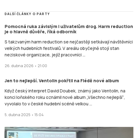
DALŠÍ ČLÁNKY O PARTY
Pomocná ruka závislým i uživatelům drog. Harm reduction
je o hlavně důvěře, říká odborník
S takzvaným harm reduction se nejčastěji setkávají návštěvníci
velkých hudebních festivalů. V areálu obyčejně stojí stan
neziskové organizace, jejíž pracovníci ...
26. dubna 2026 • 21:00
Jen to nejlepší. Ventolin pokřtil na Flédě nové album
Když český interpret David Doubek, známý jako Ventolin, na
konci loňského roku oznámil nové album „Všechno nejlepší“,
vyvolalo to v české hudební scéně velkou ...
5. dubna 2025 • 15:04