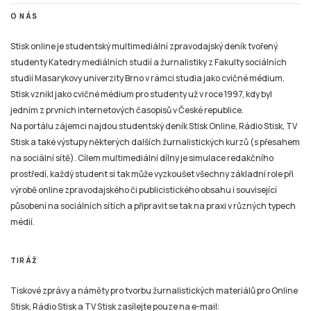
O NÁS
Stisk online je studentský multimediální zpravodajský deník tvořený
studenty Katedry mediálních studií a žurnalistiky z Fakulty sociálních
studií Masarykovy univerzity Brno v rámci studia jako cvičné médium.
Stisk vznikl jako cvičné médium pro studenty už v roce 1997, kdy byl
jedním z prvních internetových časopisů v České republice.
Na portálu zájemci najdou studentský deník Stisk Online, Rádio Stisk, TV
Stisk a také výstupy některých dalších žurnalistických kurzů (s přesahem
na sociální sítě). Cílem multimediální dílny je simulace redakčního
prostředí, každý student si tak může vyzkoušet všechny základní role při
výrobě online zpravodajského či publicistického obsahu i související
působení na sociálních sítích a připravit se tak na praxi v různých typech
médií.
TIRÁŽ
Tiskové zprávy a náměty pro tvorbu žurnalistických materiálů pro Online
Stisk, Rádio Stisk a TV Stisk zasílejte pouze na e-mail: