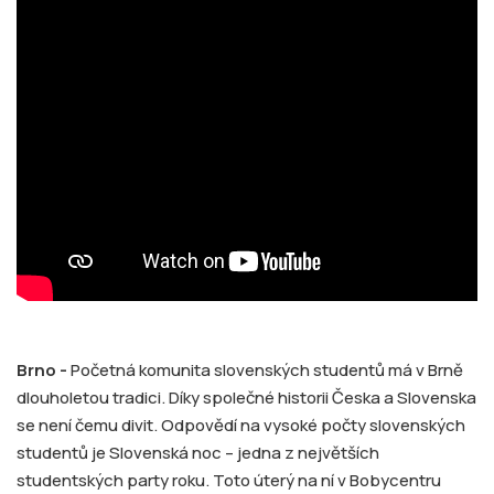
Brno -
Početná komunita slovenských studentů má v Brně
dlouholetou tradici. Díky společné historii Česka a Slovenska
se není čemu divit. Odpovědí na vysoké počty slovenských
studentů je Slovenská noc – jedna z největších
studentských party roku. Toto úterý na ní v Bobycentru