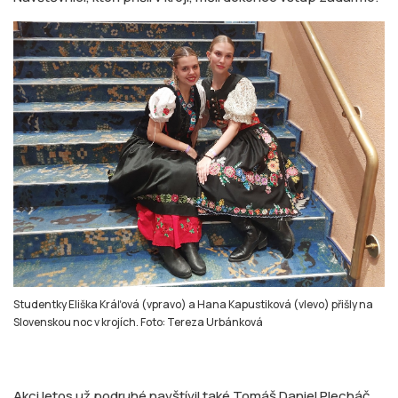
Studentky Eliška Kráľová (vpravo) a Hana Kapustiková (vlevo) přišly na
Slovenskou noc v krojích. Foto: Tereza Urbánková
Akci letos už podruhé navštívil také Tomáš Daniel Plecháč,