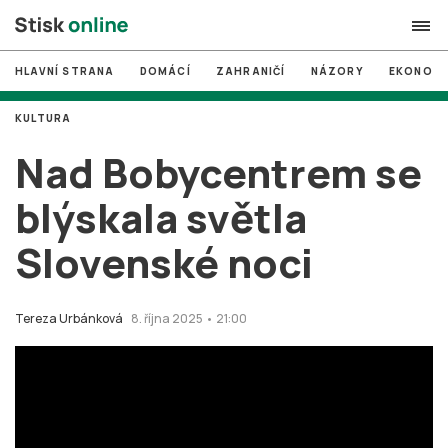
HLAVNÍ STRANA
DOMÁCÍ
ZAHRANIČÍ
NÁZORY
EKONOMI
search
KULTURA
#
MUNI
Nad Bobycentrem se
#
Brno
blýskala světla
#
volby
Slovenské noci
login
PŘIHLÁSIT SE
Zapomněli jste heslo?
Tereza Urbánková
8. října 2025 • 21:00
Založit nový účet