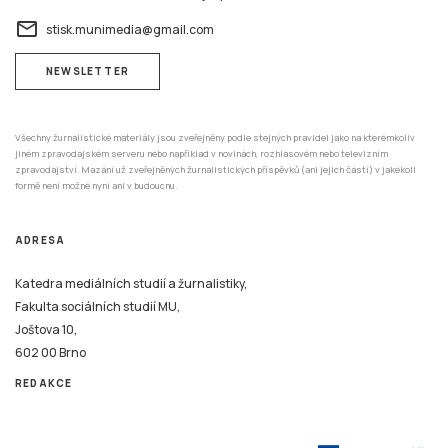
email
stisk.munimedia@gmail.com
NEWSLETTER
Všechny žurnalistické materiály jsou zveřejněny podle stejných pravidel jako na kterémkoliv
jiném zpravodajském serveru nebo například v novinách, rozhlasovém nebo televizním
zpravodajství. Mazání už zveřejněných žurnalistických příspěvků (ani jejich částí) v jakékoli
formě není možné nyní ani v budoucnu.
ADRESA
Katedra mediálních studií a žurnalistiky,
Fakulta sociálních studií MU,
Joštova 10,
602 00 Brno
REDAKCE