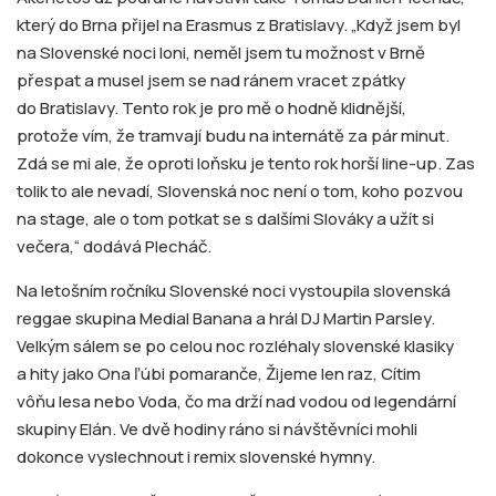
který do Brna přijel na Erasmus z Bratislavy. „Když jsem byl
na Slovenské noci loni, neměl jsem tu možnost v Brně
přespat a musel jsem se nad ránem vracet zpátky
do Bratislavy. Tento rok je pro mě o hodně klidnější,
protože vím, že tramvají budu na internátě za pár minut.
Zdá se mi ale, že oproti loňsku je tento rok horší line-up. Zas
tolik to ale nevadí, Slovenská noc není o tom, koho pozvou
na stage, ale o tom potkat se s dalšími Slováky a užít si
večera,“ dodává Plecháč.
Na letošním ročníku Slovenské noci vystoupila slovenská
reggae skupina Medial Banana a hrál DJ Martin Parsley.
Velkým sálem se po celou noc rozléhaly slovenské klasiky
a hity jako Ona ľúbi pomaranče, Žijeme len raz, Cítim
vôňu lesa nebo Voda, čo ma drží nad vodou od legendární
skupiny Elán. Ve dvě hodiny ráno si návštěvníci mohli
dokonce vyslechnout i remix slovenské hymny.