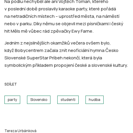
Na pódiu nechyběl ale ani Vojtěch Toman, kterého
v poslední době proslavily karaoke party, které pořádá
na netradičních místech – uprostřed města, na náměstí
nebo v parku. Díky němu se objevil mezi písničkami i český
hit Měls mě vůbec rád zpěvačky Ewy Farne.
Jedním z nejsilnějších okamžiků večera ovšem bylo,
když Bobycentrem začala znít neoficiální hymna Česko
Slovenské SuperStar Príbeh nekončí, která byla
symbolickým příkladem propojení české a slovenské kultury.
SDÍLET
party
Slovensko
studenti
hudba
Tereza Urbánková