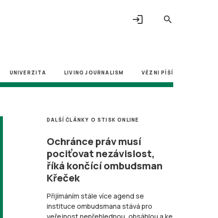
login
search
UNIVERZITA
LIVING JOURNALISM
VĚZNI PÍŠÍ
DALŠÍ ČLÁNKY O STISK ONLINE
Ochránce práv musí
pociťovat nezávislost,
říká končící ombudsman
Křeček
Přijímáním stále více agend se
instituce ombudsmana stává pro
veřejnost nepřehlednou, obsáhlou a ke