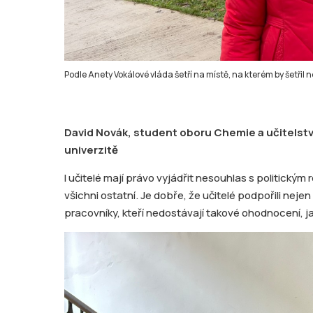
Podle Anety Vokálové vláda šetří na místě, na kterém by šetřil
David Novák, student oboru Chemie a učitelstv
univerzitě
I učitelé mají právo vyjádřit nesouhlas s politický
všichni ostatní. Je dobře, že učitelé podpořili ne
pracovníky, kteří nedostávají takové ohodnocení, jaké