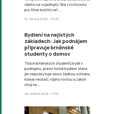
všemu se vyjadřující, říká v rozhovoru
pro Stisk končící veř ...
16. června 2026 • 10:20
Bydlení na nejistých
základech: Jak podnájem
připravuje brněnské
studenty o domov
Tisíce brněnských studentů bydlí v
podnájmu, právní formě bydlení, která
jim neposkytuje skoro žádnou ochranu.
Koleje nestačí, nájmy rostou a zákon
stojí na ...
26. května 2026 • 11:30