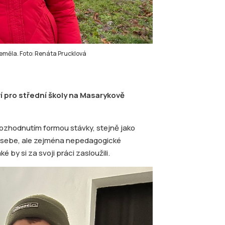
 neměla. Foto: Renáta Prucklová
í pro střední školy na Masarykově
m rozhodnutím formou stávky, stejně jako
jen sebe, ale zejména nepedagogické
 by si za svoji práci zasloužili.