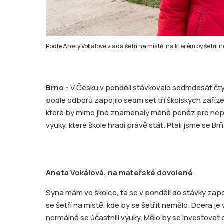
Podle Anety Vokálové vláda šetří na místě, na kterém by šetřil
Brno -
V Česku v pondělí stávkovalo sedmdesát čtyř
podle odborů zapojilo sedm set tři školských zaříze
které by mimo jiné znamenaly méně peněz pro nep
výuky, které škole hradí právě stát. Ptali jsme se Br
Aneta Vokálová, na mateřské dovolené
Syna mám ve školce, ta se v pondělí do stávky zapoji
se šetří na místě, kde by se šetřit nemělo. Dcera je v
normálně se účastnili výuky. Mělo by se investovat 