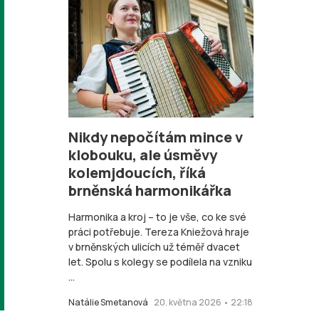
Nikdy nepočítám mince v
klobouku, ale úsměvy
kolemjdoucích, říká
brněnská harmonikářka
Harmonika a kroj – to je vše, co ke své
práci potřebuje. Tereza Kniežová hraje
v brněnských ulicích už téměř dvacet
let. Spolu s kolegy se podílela na vzniku
...
Natálie Smetanová
20. května 2026 • 22:18