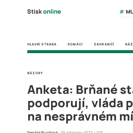
#
MU
HLAVNÍ STRANA
DOMÁCÍ
ZAHRANIČÍ
NÁ
NÁZORY
Anketa: Brňané st
podporují, vláda p
na nesprávném mí
Renáta Prucklová
29. listopadu 2023 • 11:15