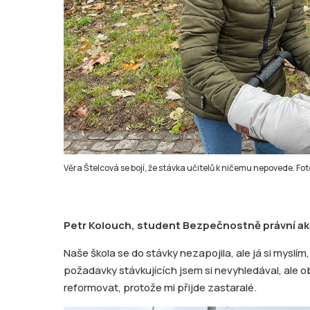
Věra Štelcová se bojí, že stávka učitelů k ničemu nepovede. Fo
Petr Kolouch, student Bezpečnostně právní a
Naše škola se do stávky nezapojila, ale já si myslím
požadavky stávkujících jsem si nevyhledával, ale ob
reformovat, protože mi přijde zastaralé.