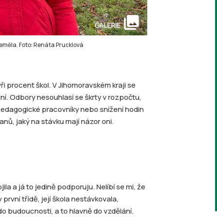
collections
GALERIE
 neměla. Foto: Renáta Prucklová
i procent škol. V Jihomoravském kraji se
ní. Odbory nesouhlasí se škrty v rozpočtu,
edagogické pracovníky nebo snížení hodin
ňanů, jaký na stávku mají názor oni.
la a já to jedině podporuju. Nelíbí se mi, že
 první třídě, její škola nestávkovala,
do budoucnosti, a to hlavně do vzdělání.