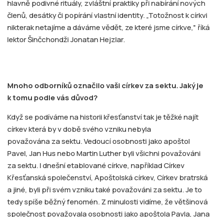
hlavně podivné rituály, zvláštní praktiky při nabírání nových
členů, desátky či popírání vlastní identity. „Totožnost k církvi
nikterak netajíme a dáváme vědět, ze které jsme církve," říká
lektor Šinčchondži Jonatan Hejzlar.
Mnoho odborníků označilo vaši církev za sektu. Jaký je
k tomu podle vás důvod?
Když se podíváme na historii křesťanství tak je těžké najít
církev která by v době svého vzniku nebyla
považována za sektu. Vedoucí osobnosti jako apoštol
Pavel, Jan Hus nebo Martin Luther byli všichni považováni
za sektu. I dnešní etablované církve, například Církev
Křesťanská společenství, Apoštolská církev, Církev bratrská
a jiné, byli při svém vzniku také považováni za sektu. Je to
tedy spíše běžný fenomén. Z minulosti vidíme, že většinová
společnost považovala osobnosti jako apoštola Pavla, Jana