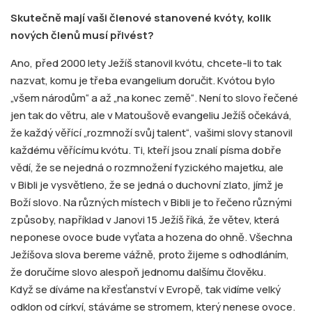
Skutečně mají vaši členové stanovené kvóty, kolik
nových členů musí přivést?
Ano, před 2000 lety Ježíš stanovil kvótu, chcete-li to tak
nazvat, komu je třeba evangelium doručit. Kvótou bylo
„všem národům“ a až „na konec země“. Není to slovo řečené
jen tak do větru, ale v Matoušově evangeliu Ježíš očekává,
že každý věřící „rozmnoží svůj talent“, vašimi slovy stanovil
každému věřícímu kvótu. Ti, kteří jsou znalí písma dobře
vědí, že se nejedná o rozmnožení fyzického majetku, ale
v Bibli je vysvětleno, že se jedná o duchovní zlato, jímž je
Boží slovo. Na různých místech v Bibli je to řečeno různými
způsoby, například v Janovi 15 Ježíš říká, že větev, která
neponese ovoce bude vyťata a hozena do ohně. Všechna
Ježíšova slova bereme vážně, proto žijeme s odhodláním,
že doručíme slovo alespoň jednomu dalšímu člověku.
Když se díváme na křesťanství v Evropě, tak vidíme velký
odklon od církví, stáváme se stromem, který nenese ovoce.