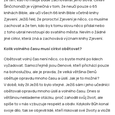
Šinčchondži je výjimečná v tom, že neučí pouze o 65
knihách Bible, ale učí všech 66 knih Bible včetně knihy
Zjevení. Ježíš řekl, že proroctví Zjevení je něco, co musíme
zachovat a že ten, kdo by k tomu slovu něco přidal nebo
z toho ubral nevstoupí do svatého města. Nevím o žádné
jiné církvi, která zná a zachovává význam knihy Zjevení.
Kolik volného času musí církvi obětovat?
Obětovat volný čas není něco, co byste mohli po lidech
vyžadovat. Samozřejmě jsou členové, kteří přichází pouze
na bohoslužbu, ale je pravda, že velká většina členů
obětuje opravdu mnoho času a úsilí. Jak je to možné?
V době, kdy žil Ježíš to bylo stejné. Ježíš sám i jeho učedníci
obětovali opravdu mnoho úsilí a volného času. Dnes si
většinou neklademe otázku, proč zahodili svůj život, ale
spíše to v nás vzbuzuje respekt a obdiv. Kdykoliv Bůh konal
svoje dílo, tak se objevili lidé, kteří riskovali své životy a vložili