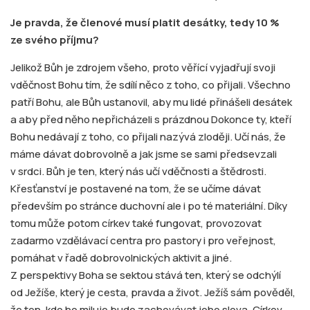
Je pravda, že členové musí platit desátky, tedy 10 %
ze svého příjmu?
Jelikož Bůh je zdrojem všeho, proto věřící vyjadřují svoji
vděčnost Bohu tím, že sdílí něco z toho, co přijali. Všechno
patří Bohu, ale Bůh ustanovil, aby mu lidé přinášeli desátek
a aby před něho nepřicházeli s prázdnou Dokonce ty, kteří
Bohu nedávají z toho, co přijali nazývá zloději. Učí nás, že
máme dávat dobrovolně a jak jsme se sami předsevzali
v srdci. Bůh je ten, který nás učí vděčnosti a štědrosti.
Křesťanství je postavené na tom, že se učíme dávat
především po stránce duchovní ale i po té materiální. Díky
tomu může potom církev také fungovat, provozovat
zadarmo vzdělávací centra pro pastory i pro veřejnost,
pomáhat v řadě dobrovolnických aktivit a jiné.
Z perspektivy Boha se sektou stává ten, který se odchýlí
od Ježíše, který je cesta, pravda a život. Ježíš sám pověděl,
že ten, kdo ho miluje bude zachovávat jeho slova. Církev