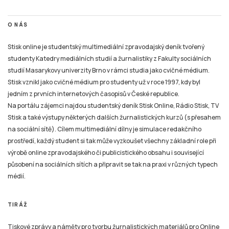
O NÁS
Stisk online je studentský multimediální zpravodajský deník tvořený
studenty Katedry mediálních studií a žurnalistiky z Fakulty sociálních
studií Masarykovy univerzity Brno v rámci studia jako cvičné médium.
Stisk vznikl jako cvičné médium pro studenty už v roce 1997, kdy byl
jedním z prvních internetových časopisů v České republice.
Na portálu zájemci najdou studentský deník Stisk Online, Rádio Stisk, TV
Stisk a také výstupy některých dalších žurnalistických kurzů (s přesahem
na sociální sítě). Cílem multimediální dílny je simulace redakčního
prostředí, každý student si tak může vyzkoušet všechny základní role při
výrobě online zpravodajského či publicistického obsahu i související
působení na sociálních sítích a připravit se tak na praxi v různých typech
médií.
TIRÁŽ
Tiskové zprávy a náměty pro tvorbu žurnalistických materiálů pro Online