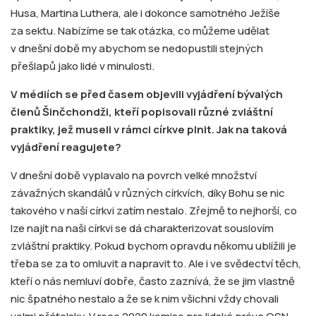
Husa, Martina Luthera, ale i dokonce samotného Ježíše
za sektu. Nabízíme se tak otázka, co můžeme udělat
v dnešní době my abychom se nedopustili stejných
přešlapů jako lidé v minulosti.
V médiích se před časem objevili vyjádření bývalých
členů Šinčchondži, kteří popisovali různé zvláštní
praktiky, jež museli v rámci církve plnit. Jak na taková
vyjádření reagujete?
V dnešní době vyplavalo na povrch velké množství
závažných skandálů v různých církvích, díky Bohu se nic
takového v naší církvi zatím nestalo. Zřejmě to nejhorší, co
lze najít na naši církvi se dá charakterizovat souslovím
zvláštní praktiky. Pokud bychom opravdu někomu ublížili je
třeba se za to omluvit a napravit to. Ale i ve svědectví těch,
kteří o nás nemluví dobře, často zaznívá, že se jim vlastně
nic špatného nestalo a že se k nim všichni vždy chovali