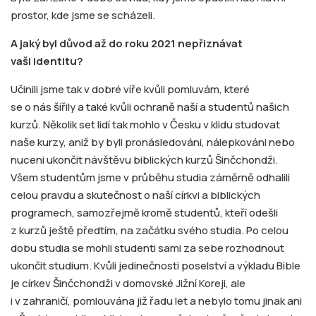
prostor, kde jsme se scházeli.
A jaký byl důvod až do roku 2021 nepřiznávat
vaši identitu?
Učinili jsme tak v dobré víře kvůli pomluvám, které
se o nás šířily a také kvůli ochraně naší a studentů našich
kurzů. Několik set lidí tak mohlo v Česku v klidu studovat
naše kurzy, aniž by byli pronásledováni, nálepkováni nebo
nuceni ukončit návštěvu biblických kurzů Šinčchondži.
Všem studentům jsme v průběhu studia záměrně odhalili
celou pravdu a skutečnost o naší církvi a biblických
programech, samozřejmě kromě studentů, kteří odešli
z kurzů ještě předtím, na začátku svého studia. Po celou
dobu studia se mohli studenti sami za sebe rozhodnout
ukončit studium. Kvůli jedinečnosti poselství a výkladu Bible
je církev Šinčchondži v domovské Jižní Koreji, ale
i v zahraničí, pomlouvána již řadu let a nebylo tomu jinak ani