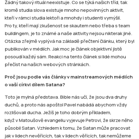
Žádný takový rituál neexistuje. Co se týká našich tříd, tak
kromě studia slova existuje mnoho nepovinných aktivit,
kteří v rámci studia lektoři a mnohdy i studenti vymýšlí.
Pro ty, kteří mají zkušenost se skautem nebo třeba s team
buildingem, je to známé a naše aktivity nejsou nikterak jiné.
Otázka zřejmě vyplývá na základě přečtení článku, který byl
publikován v médiích. Jak moc je článek objektivní jistě
posoudí každý sám. Reakci na tento článek si lidé mohou
přečíst na našich webových stránkách.
Proč jsou
podle vás články v mainstreamových médiích
o vaší církvi dílem Satana?
Toto je mylná představa. Bible nás učí, že jsou dva druhy
duchů, a proto nás apoštol Pavel nabádá abychom vždy
rozlišovali ducha. Ježíš je toho dobrým příkladem,
když v Matoušově evangeliu vyjevuje Petrovi, že skrze něho
působil Satan. Vzhledem k tomu, že Satan může pracovat
jak v lidech nevěřících, tak v lidech věřících, tak nemůžeme