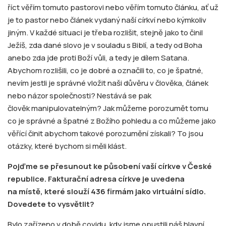
říct věřím tomuto pastorovi nebo věřím tomuto článku, ať už
je to pastor nebo článek vydaný naší církví nebo kýmkoliv
jiným. V každé situaci je třeba rozlišit, stejně jako to činil
Ježíš, zda dané slovo je v souladu s Biblí, a tedy od Boha
anebo zda jde proti Boží vůli, a tedy je dílem Satana.
Abychom rozlišili, co je dobré a označili to, co je špatné,
nevím jestli je správné vložit naši důvěru v člověka, článek
nebo názor společnosti? Nestává se pak
člověk manipulovatelným? Jak můžeme porozumět tomu
co je správné a špatné z Božího pohledu a co můžeme jako
věřící činit abychom takové porozumění získali? To jsou
otázky, které bychom si měli klást.
Pojďme se přesunout ke působení vaší církve v České
republice. Fakturační adresa církve je uvedena
na místě, které slouží 436 firmám jako virtuální sídlo.
Dovedete to vysvětlit?
Bylo zařízeno v době covidu, kdy jsme opustili náš hlavní