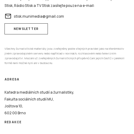
Stisk, Rádio Stisk a TV Stisk zasílejte pouze na e-mail:
email
stisk.munimedia@gmail.com
NEWSLETTER
Všechny žurnalistické materiály jsou zveřejněny podle stejných pravidel jako na kterémkoliv
jiném zpravodajském serveru nebo například v novinách, rozhlasovém nebo televizním
zpravodajství. Mazání už zveřejněných žurnalistických příspěvků (ani jejich částí) v jakékoli
formě není možné nyní ani v budoucnu.
ADRESA
Katedra mediálních studií a žurnalistiky,
Fakulta sociálních studií MU,
Joštova 10,
602 00 Brno
REDAKCE