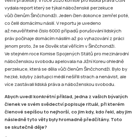
velmi přátelsky. V roce 2020 komise pro lidská práva OSN
vydala report který se týkal náboženské perzekuce
vůči členům Šinčchondži. Jeden člen dokonce zemřel poté,
co čelil domácímu násilí. V reportu je uvedeno
až neuvěřitelné číslo 6000 případů porušování lidských
práv počínaje domácím násilím až po vyhazování z práci
jenom proto, že se člověk stal věřícím v Šinčchondži.
Ve stejném roce Komise Spojených Států pro mezinárodní
náboženskou svobodu apelovala na Jižní Koreu ohledně
perzekuce, která se děla vůči členům Šinčchondži. Bylo by
hezké, kdyby zástupci médií nešířili strach a nenávist, ale
více zastávali lidská práva a náboženskou svobodu.
Abych uvedl konkrétní příklad, jedna z vašich bývalých
členek ve svém svědectví popisuje rituál, při kterém
členové sepíšou to nejhorší, co jim kdy, kdo řekl, aby jim
následně tyto věty byly hromadně předčítány. Toto
se skutečně děje?