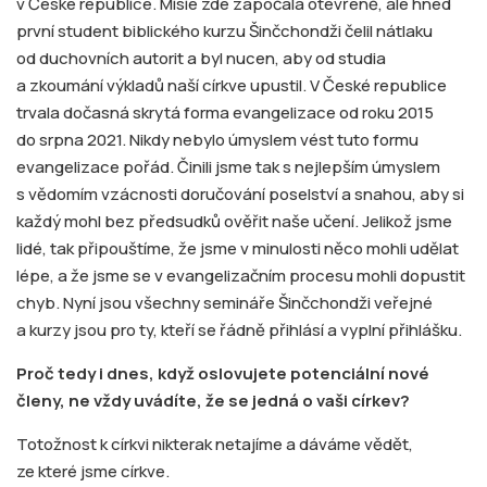
v České republice. Misie zde započala otevřeně, ale hned
první student biblického kurzu Šinčchondži čelil nátlaku
od duchovních autorit a byl nucen, aby od studia
a zkoumání výkladů naší církve upustil. V České republice
trvala dočasná skrytá forma evangelizace od roku 2015
do srpna 2021. Nikdy nebylo úmyslem vést tuto formu
evangelizace pořád. Činili jsme tak s nejlepším úmyslem
s vědomím vzácnosti doručování poselství a snahou, aby si
každý mohl bez předsudků ověřit naše učení. Jelikož jsme
lidé, tak připouštíme, že jsme v minulosti něco mohli udělat
lépe, a že jsme se v evangelizačním procesu mohli dopustit
chyb. Nyní jsou všechny semináře Šinčchondži veřejné
a kurzy jsou pro ty, kteří se řádně přihlásí a vyplní přihlášku.
Proč tedy i dnes, když oslovujete potenciální nové
členy, ne vždy uvádíte, že se jedná o vaši církev?
Totožnost k církvi nikterak netajíme a dáváme vědět,
ze které jsme církve.