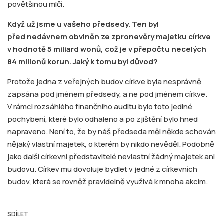
povětšinou mlčí.
Když už jsme u vašeho předsedy. Ten byl
před nedávnem obviněn ze zpronevěry
majetku církve
v hodnotě 5 miliard wonů, což je v přepočtu necelých
84 milionů korun. Jaký k tomu byl důvod?
Protože jedna z veřejných budov církve byla nesprávně
zapsána pod jménem předsedy, a ne pod jménem církve.
V rámci rozsáhlého finančního auditu bylo toto jediné
pochybení, které bylo odhaleno a po zjištění bylo hned
napraveno. Není to, že by náš předseda měl někde schován
nějaký vlastní majetek, o kterém by nikdo nevěděl. Podobně
jako další církevní představitelé nevlastní žádný majetek ani
budovu. Církev mu dovoluje bydlet v jedné z církevních
budov, která se rovněž pravidelně využívá k mnoha akcím.
SDÍLET