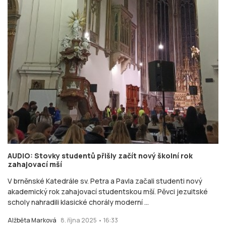
AUDIO: Stovky studentů přišly začít nový školní rok
zahajovací mší
V brněnské Katedrále sv. Petra a Pavla začali studenti nový
akademický rok zahajovací studentskou mší. Pěvci jezuitské
scholy nahradili klasické chorály moderní ...
Alžběta Marková
8. října 2025 • 16:33