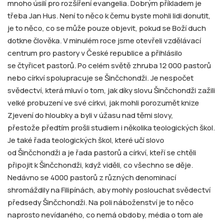
mnoho úsilí pro rozšíření evangelia. Dobrým příkladem je
třeba Jan Hus. Není to něco k čemu byste mohli lidi donutit,
je to něco, co se může pouze objevit, pokud se Boží duch
dotkne člověka. V minulém roce jsme otevřeli vzdělávací
centrum pro pastory v České republice a přihlásilo
se čtyřicet pastorů. Po celém světě zhruba 12 000 pastorů
nebo církví spolupracuje se Šinčchondži. Je nespočet
svědectví, která mluví o tom, jak díky slovu Šinčchondži zažili
velké probuzení ve své církvi, jak mohli porozumět knize
Zjevení do hloubky a byli v úžasu nad těmi slovy,
přestože předtím prošli studiem i několika teologických škol.
Je také řada teologických škol, které učí slovo
od Šinčchondži a je řada pastorů a církví, kteří se chtěli
připojit k Šinčchondži, když viděli, co všechno se děje.
Nedávno se 4000 pastorů z různých denominací
shromáždily na Filipínách, aby mohly poslouchat svědectví
předsedy Šinčchondži. Na poli náboženství je to něco
naprosto nevídaného, co nemá obdoby, média o tom ale