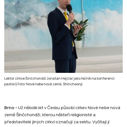
Lektor církve Šinčchondži Jonatan Hejzlar jako řečník na konferenci
pastorů Foto: Nové nebe nová země, Shincheonji
Brno -
Už několik let v Česku působí církev Nové nebe nová
země Šinčchondži, kterou někteří religionisté a
představitelé jiných církví označují za sektu. Vyčítají jí