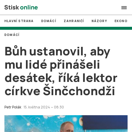
HLAVNÍ STRANA
DOMÁCÍ
ZAHRANIČÍ
NÁZORY
EKONOMI
search
DOMÁCÍ
#
MUNI
Bůh ustanovil, aby
#
Brno
mu lidé přinášeli
#
volby
desátek, říká lektor
login
PŘIHLÁSIT SE
církve Šinčchondži
Zapomněli jste heslo?
Založit nový účet
Petr Polák
15. května 2024 • 08:30