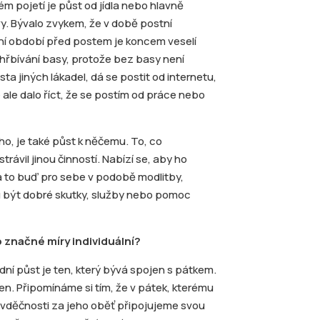
ém pojetí je půst od jídla nebo hlavně
vy. Bývalo zvykem, že v době postní
ní období před postem je koncem veselí
hřbívání basy, protože bez basy není
ta jiných lákadel, dá se postit od internetu,
e ale dalo říct, že se postím od práce nebo
eho, je také půst k něčemu. To, co
trávil jinou činností. Nabízí se, aby ho
to buď pro sebe v podobě modlitby,
u být dobré skutky, služby nebo pomoc
o značné míry individuální?
ladní půst je ten, který bývá spojen s pátkem.
en. Připomínáme si tím, že v pátek, kterému
e z vděčnosti za jeho oběť připojujeme svou