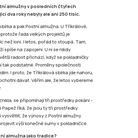
tní almužny v posledních čtyřech
cí dva roky nebyly ale ani 250 tisíc.
á sbírka a pak Postní almužna. U Tříkrálové,
, protože řada velkých projektů je
c než loni. I letos, pořád to stoupá. Tam,
í spíše na zapojení. U ní se nikdy
ětší radost přichází, když se pokladničky
 není tak podstatné. Proměny společnosti
dím. I proto, že Tříkrálová sbírka jde nahoru,
u ochotni dávat. Věřím ale, že letos vybereme
.
ikla, se připomínají tři prostředky pokání -
 Papež říká, že jsou ty tři prostředky
 vysvětlit, že výnosy z Postní almužny
rojevit výší konečné sumy v pokladničce.
tní almužna jako tradice?