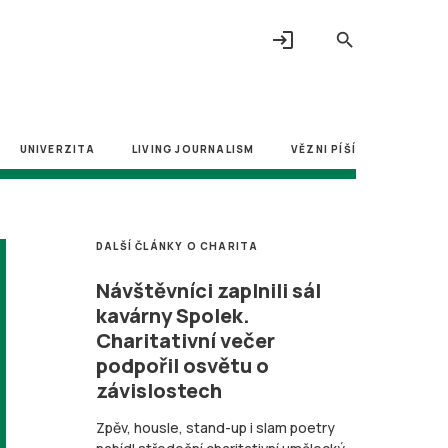
login
search
UNIVERZITA
LIVING JOURNALISM
VĚZNI PÍŠÍ
DALŠÍ ČLÁNKY O CHARITA
Návštěvníci zaplnili sál
kavárny Spolek.
Charitativní večer
podpořil osvětu o
závislostech
Zpěv, housle, stand-up i slam poetry