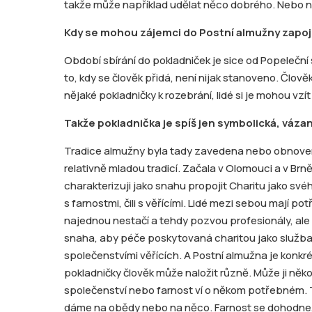
takže může například udělat něco dobrého. Nebo ně
Kdy se mohou zájemci do Postní almužny zapoj
Období sbírání do pokladniček je sice od Popeleční 
to, kdy se člověk přidá, není nijak stanoveno. Člověk
nějaké pokladničky k rozebrání, lidé si je mohou vzí
Takže pokladnička je spíš jen symbolická, váza
Tradice almužny byla tady zavedena nebo obnoven
relativně mladou tradicí. Začala v Olomouci a v Brně 
charakterizuji jako snahu propojit Charitu jako své
s farnostmi, čili s věřícími. Lidé mezi sebou mají p
najednou nestačí a tehdy pozvou profesionály, ale s
snaha, aby péče poskytovaná charitou jako služba
společenstvími věřících. A Postní almužna je konk
pokladničky člověk může naložit různě. Může ji něk
společenství nebo farnost ví o někom potřebném. Tam
dáme na obědy nebo na něco. Farnost se dohodne,