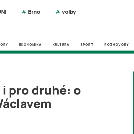
NI
#
Brno
#
volby
ZORY
EKONOMIKA
KULTURA
SPORT
ROZHOVORY
 i pro druhé: o
 Václavem