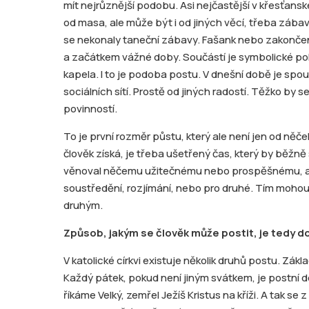
mít nejrůznější podobu. Asi nejčastější v křesťansk
od masa, ale může být i od jiných věcí, třeba zába
se nekonaly taneční zábavy. Fašank nebo zakonče
a začátkem vážné doby. Součástí je symbolické po
kapela. I to je podoba postu. V dnešní době je spous
sociálních sítí. Prostě od jiných radostí. Těžko by s
povinností.
To je první rozměr půstu, který ale není jen od něč
člověk získá, je třeba ušetřený čas, který by běžně s
věnoval něčemu užitečnému nebo prospěšnému, a 
soustředění, rozjímání, nebo pro druhé. Tím moho
druhým.
Způsob, jakým se člověk může postit, je tedy d
V katolické církvi existuje několik druhů postu. Zák
Každý pátek, pokud není jiným svátkem, je postní d
říkáme Velký, zemřel Ježíš Kristus na kříži. A tak s