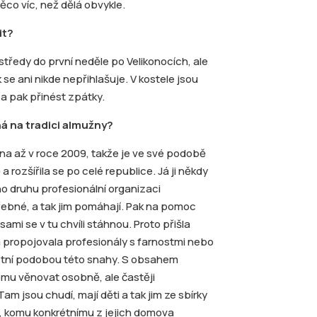
co víc, než dělá obvykle.
it?
středy do první neděle po Velikonocích, ale
 se ani nikde nepřihlašuje. V kostele jsou
t a pak přinést zpátky.
ná na tradici almužny?
a až v roce 2009, takže je ve své podobě
a rozšířila se po celé republice. Já ji někdy
ho druhu profesionální organizaci
otřebné, a tak jim pomáhají. Pak na pomoc
ami se v tu chvíli stáhnou. Proto přišla
 propojovala profesionály s farnostmi nebo
rétní podobou této snahy. S obsahem
omu věnovat osobně, ale častěji
 jsou chudí, mají děti a tak jim ze sbírky
 komu konkrétnímu z jejich domova