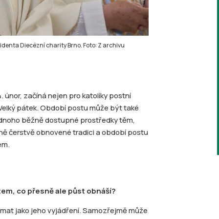
identa Diecézní charity Brno. Foto: Z archivu
. únor, začíná nejen pro katolíky postní
a Velký pátek. Období postu může být také
 jednoho běžně dostupné prostředky těm,
tivně čerstvě obnovené tradici a období postu
em.
tem, co přesně ale půst obnáší?
ímat jako jeho vyjádření. Samozřejmě může