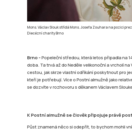
Mons. Václav Slouk střídá Mons. Josefa Zouhara na pozici prez
Diecézní charity Brno
Brno -
Popeleční středou, která letos připadla na 14
doba. Ta trvá až do Neděle velikonoční a vrcholí n
cestou, jak skrze vlastní odříkání poskytnout pro
kteří je potřebují. Více o Postní almužně jako rela
se dozvíte v rozhovoru s děkanem Václavem Slouk
K Postní almužně se člověk připojuje právě pos
Půst znamená něco si odepřít, to bychom mohli vn