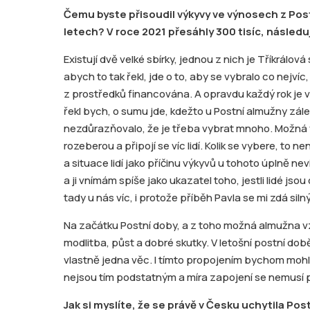
Čemu byste přisoudil výkyvy ve výnosech z Pos
letech? V roce 2021 přesáhly 300 tisíc, následují
Existují dvě velké sbírky, jednou z nich je Tříkrálov
abych to tak řekl, jde o to, aby se vybralo co nejvíc
z prostředků financována. A opravdu každý rok je ví
řekl bych, o sumu jde, kdežto u Postní almužny zálež
nezdůrazňovalo, že je třeba vybrat mnoho. Možná v
rozeberou a připojí se víc lidí. Kolik se vybere, to
a situace lidí jako příčinu výkyvů u tohoto úplně nevi
a ji vnímám spíše jako ukazatel toho, jestli lidé jso
tady u nás víc, i protože příběh Pavla se mi zdá silný
Na začátku Postní doby, a z toho možná almužna vzn
modlitba, půst a dobré skutky. V letošní postní době
vlastně jedna věc. I tímto propojením bychom mohli
nejsou tím podstatným a míra zapojení se nemusí p
Jak si myslíte, že se právě v Česku uchytila Pos