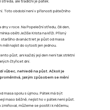
 středa, ale tradiční je pátek.
ní. Toto období není v přísnosti pátečního
a dny v roce. Na Popeleční středu, čili den,
ínka oběti Ježíše Krista na kříži. Přísný
staršího dvanácti let je půst od masa
 měl najíst do sytosti jen jednou.
nto půst, ani každý její den není tak striktní
elých čtyřicet dní.
edí vůbec, nehledě na půst. Ačkoli je
ik proměnlivá, jakým způsobem se mění
e od masa spolu s újmou. Pátek má být
jí maso běžně, nejíst ho v pátek není půst.
em zmiňoval, můžeme se postit i k něčemu,