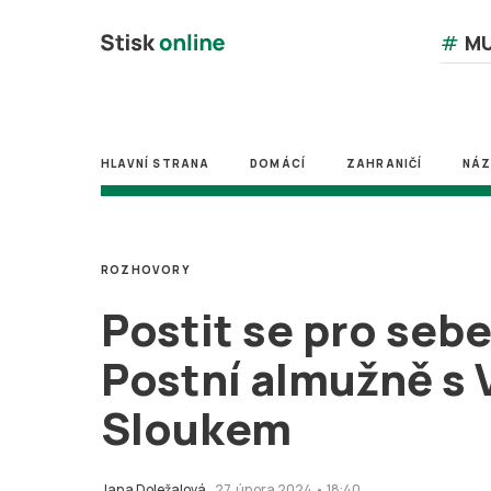
#
MU
HLAVNÍ STRANA
DOMÁCÍ
ZAHRANIČÍ
NÁ
ROZHOVORY
Postit se pro sebe
Postní almužně s
Sloukem
Jana Doležalová
27. února 2024 • 18:40