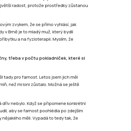
jvětší radost, protože prostředky zůstanou
ovým zvykem, že se přímo vyhlásí, jak
dy v Brně je to mladý muž, který bydlí
říbytku a na fyzioterapii. Myslím, že
y, třeba v počtu pokladniček, které si
ěl tady pro farnost. Letos jsem jich měl
h míň, než mi loni zůstalo. Možná se ještě
á dřív nebylo. Když se připomene konkrétní
budil, aby se farnost poohlédla po zdejším
nějakého měli. Vypadá to tedy tak, že