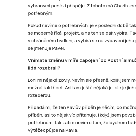
vybranými penězi přispěje. Z tohoto má Charita ne
potřebným.
Pokud nevíme o potřebných, je v poslední době tak
se moderně říká, projekt, a na ten se pak vybírá. Ta
v chráněném bydlení, a vybírá se na vybavení jeho p
se jmenuje Pavel.
Vnímáte změnu v míře zapojení do Postní almužn
lidé rozebrali?
Loni mi nějaké zbyly. Nevím ale přesně, kolik jsem m
možná tak třicet. Asi tam ještě nějaká je, ale je jic
rozeberou.
Připadá mi, že ten Pavlův příběh je něčím, co možn
příběh, asi to nějak víc přitahuje. I když jsem povz
potřebném, tak zatím nevím o tom, že bychom tady 
výtěžek půjde na Pavla.