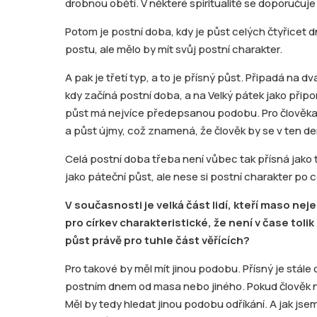
drobnou obětí. V některé spiritualitě se doporučuje i
Potom je postní doba, kdy je půst celých čtyřicet d
postu, ale mělo by mít svůj postní charakter.
A pak je třetí typ, a to je přísný půst. Připadá na dv
kdy začíná postní doba, a na Velký pátek jako připom
půst má nejvíce předepsanou podobu. Pro člověka 
a půst újmy, což znamená, že člověk by se v ten den
Celá postní doba třeba není vůbec tak přísná jako te
jako páteční půst, ale nese si postní charakter po c
V současnosti je velká část lidí, kteří maso nej
pro církev charakteristické, že není v čase tol
půst právě pro tuhle část věřících?
Pro takové by měl mít jinou podobu. Přísný je stál
postním dnem od masa nebo jiného. Pokud člověk ne
Měl by tedy hledat jinou podobu odříkání. A jak js