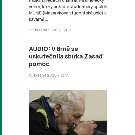
nabídl středeční charitativní umělecký
večer, který pořádal studentský spolek
MUNIE (Masarykova studentská unie) v
kavárně ...
25. března 2026 • 16:06
AUDIO: V Brně se
uskutečnila sbírka Zasaď
pomoc
19. března 2026 • 12:55