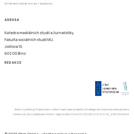
formě není možné nyní ani v budoucnu.
ADRESA
Katedra mediálních studií a žurnalistiky,
Fakulta sociálních studií MU,
Joštova 10,
602 00 Brno
REDAKCE
Tento systém je financován v rámci realizace projektu Strategické investice Masarykovy
univerzity do vzdělávání SIMU+ registrační číslo CZ.02.2.67/0.0/0.0/16_016/0002416.