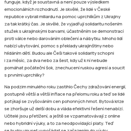
funguje, když je soustavná a není pouze výsledkem
emocionálních rozhodnutí. Je skvělé, že lidé v České
republice vybrali miliardu na pomoc uprchlíkům z Ukrajiny
za tak krátký čas. Je skvělé, že vyjadřují solidaritu nošením
stužek s ukrajinskými barvami, účastněním se demonstrací
proti válce nebo darováním oblečení a nábytku. Mnoho lidí
nabízí ubytování, pomoc s překlady ukrajinštiny nebo
hlídáním dětí. Budou ale Češi takové solidarity schopni
i za měsíc, za dva nebo za šest, kdy už k ní nebude
pomáhat počáteční šok, znechucení ruskou agresí a soucit
s prvními uprchlíky?
Na podzim minulého roku zastihlo Čechy zdražování energií,
postupně větší a větší inflace na přelomu roku a teď se lidé
potýkají se zvyšováním cen pohonných hmot. Bytová krize
se zhoršuje už delší dobu a vláda efektivní řešení nenabízí.
Učitelé jsou přetížení, a ještě se vzpamatovávají z online
nebo hybridní výuky, a to za neodpovídající platy. Teď
se budou muset vypořádat se zařazením do výuky