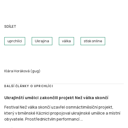
SDÍLET
uprchlíci
Ukrajina
válka
stisk online
Klára Horáková (gug)
DALŠÍ ČLÁNKY O UPRCHLÍCI
Ukrajinští umělci zakončili projekt Než válka skončí
Festival Než válka skončí uzavřel osmnáctiměsíční projekt,
který v brněnské Káznici propojoval ukrajinské umělce a místní
obyvatele. Prostřednictvím performancí ...