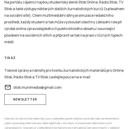
Na portálu zájemci najdou studentský deník Stisk Online, Rádio Stisk, TV
Stisk a také výstupy některých dalších žurnalistických kurzů (s přesahem
na sociální sítě). Cílem multimediální dílny je simulace redakčního
prostředí, každý student si tak může vyzkoušet všechny základní role při
výrobě online zpravodajského či publicistického obsahu i související
působení na sociálních sítích a připravit se tak na praxi v různých typech
médií.
TIRÁŽ
Tiskové zprávy a náměty pro tvorbu žurnalistických materiálů pro Online
Stisk, Rádio Stisk a TV Stisk zasílejte pouze na e-mail:
email
stisk.munimedia@gmail.com
NEWSLETTER
Všechny žurnalistické materiály jsou zveřejněny podle stejných pravidel jako na kterémkoliv
jiném zpravodajském serveru nebo například v novinách, rozhlasovém nebo televizním
zpravodajství. Mazání už zveřejněných žurnalistických příspěvků (ani jejich částí) v jakékoli