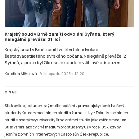
Krajský soud v Brně zamítl odvolání Syřana, který
nelegálně převážel 21 lidí
Krajský soud v Brně zamítl ve čtvrtek odvolání
šestadvacetiletého syrského občana. Nelegálně převážel 21
Syřanů, a proto byl Okresním soudem v Jihlavě odsouzen ...
Kateřina Miholová
9. listopadu 2023 • 12:20
O NÁS
Stisk online je studentský multimediální zpravodajský deník tvořený
studenty Katedry mediálních studií a žurnalistiky z Fakulty sociálních
studií Masarykovy univerzity Brno v rámci studia jako cvičné médium.
Stisk vznikl jako cvičné médium pro studenty už v roce 1997, kdy byl
jedním z prvních internetových časopisů v České republice.