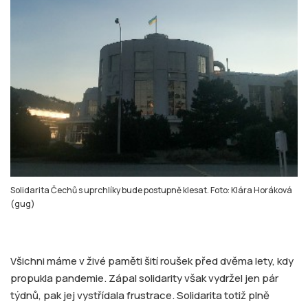
Solidarita Čechů s uprchlíky bude postupně klesat. Foto: Klára Horáková
(gug)
Všichni máme v živé paměti šití roušek před dvěma lety, kdy
propukla pandemie. Zápal solidarity však vydržel jen pár
týdnů, pak jej vystřídala frustrace. Solidarita totiž plně