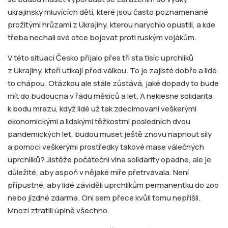
ukrajinsky mluvících dětí, které jsou často poznamenané
prožitými hrůzami z Ukrajiny, kterou narychlo opustili, a kde
třeba nechali své otce bojovat proti ruským vojákům.
V této situaci Česko přijalo přes tři sta tisíc uprchlíků
z Ukrajiny, kteří utíkají před válkou. To je zajisté dobře a lidé
to chápou. Otázkou ale stále zůstává, jaké dopady to bude
mít do budoucna v řádu měsíců a let. A neklesne solidarita
k bodu mrazu, když lidé už tak zdecimovaní veškerými
ekonomickými a lidskými těžkostmi posledních dvou
pandemických let, budou muset ještě znovu napnout síly
a pomoci veškerými prostředky takové mase válečných
uprchlíků? Jistěže počáteční vlna solidarity opadne, ale je
důležité, aby aspoň v nějaké míře přetrvávala. Není
přípustné, aby lidé záviděli uprchlíkům permanentku do zoo
nebo jízdné zdarma. Oni sem přece kvůli tomu nepřišli.
Mnozí ztratili úplně všechno.