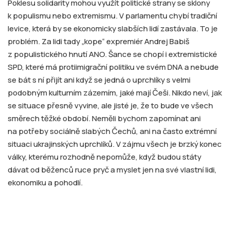
Poklesu solidarity mohou využít politické strany se sklony
k populismu nebo extremismu. V parlamentu chybí tradiční
levice, která by se ekonomicky slabších lidí zastávala. To je
problém. Za lidi tady „kope“ expremiér Andrej Babiš
z populistického hnutí ANO. Šance se chopí i extremistické
SPD, které má protiimigrační politiku ve svém DNA a nebude
se bát s ní přijít ani když se jedná o uprchlíky s velmi
podobným kulturním zázemím, jaké mají Češi. Nikdo neví, jak
se situace přesně vyvine, ale jisté je, že to bude ve všech
směrech těžké období. Neměli bychom zapomínat ani
na potřeby sociálně slabých Čechů, ani na často extrémní
situaci ukrajinských uprchlíků. V zájmu všech je brzký konec
války, kterému rozhodně nepomůže, když budou státy
dávat od běženců ruce pryč a myslet jen na své vlastní lidi,
ekonomiku a pohodlí.