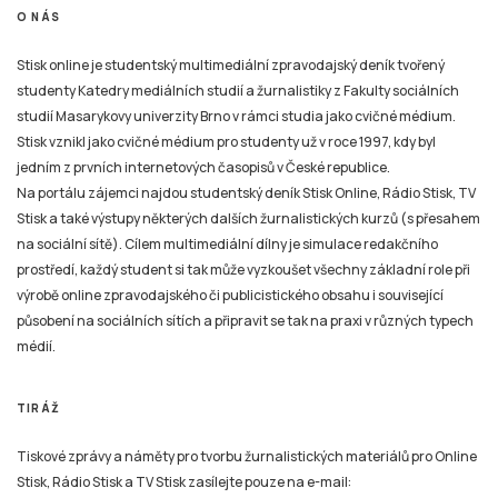
O NÁS
Stisk online je studentský multimediální zpravodajský deník tvořený
studenty Katedry mediálních studií a žurnalistiky z Fakulty sociálních
studií Masarykovy univerzity Brno v rámci studia jako cvičné médium.
Stisk vznikl jako cvičné médium pro studenty už v roce 1997, kdy byl
jedním z prvních internetových časopisů v České republice.
Na portálu zájemci najdou studentský deník Stisk Online, Rádio Stisk, TV
Stisk a také výstupy některých dalších žurnalistických kurzů (s přesahem
na sociální sítě). Cílem multimediální dílny je simulace redakčního
prostředí, každý student si tak může vyzkoušet všechny základní role při
výrobě online zpravodajského či publicistického obsahu i související
působení na sociálních sítích a připravit se tak na praxi v různých typech
médií.
TIRÁŽ
Tiskové zprávy a náměty pro tvorbu žurnalistických materiálů pro Online
Stisk, Rádio Stisk a TV Stisk zasílejte pouze na e-mail: