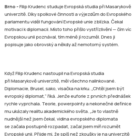
Brno -
Filip Krudenc studuje Evropská studia při Masarykově
univerzitě. Díky spolkové činnosti a výjezdům do Evropského
parlamentu viděl fungování Evropské unie zblízka. Čekal
motivaci k diplomacii. Místo toho přišlo vystřízlivění — čím víc
Evropskou unii poznával, tím méně jí rozuměl. Dnes ji
popisuje jako obrovský a někdy až nemotorný systém.
Když Filip Krudenc nastoupil na Evropská studia
při Masarykově univerzitě, měl všechno nalinkované.
Diplomacie, Brusel, sako, visačka na krku. „Chtěl jsem být
evropský diplomat,“ říká. Jenže euforie z prvních přednášek
rychle vyprchala. Teorie, powerpointy a nekonečné definice
mu ukázaly realitu akademického světa. „Je to vlastně
nudnější než jsem čekal, vidina evropského diplomata
se začala postupně rozpadat, začal jsem míň rozumět
Evropské unii. Přijde mi, že spíš než zkoušky je na univerzitě