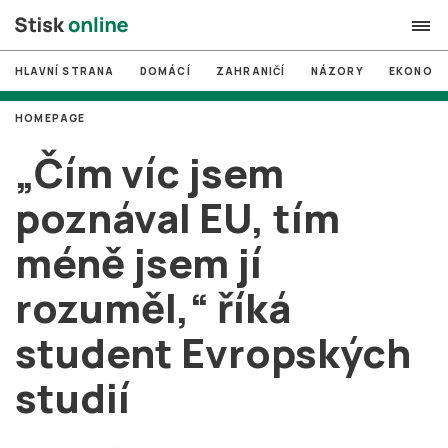
HLAVNÍ STRANA
DOMÁCÍ
ZAHRANIČÍ
NÁZORY
EKONOMI
search
HOMEPAGE
#
MUNI
„Čím víc jsem
#
Brno
poznával EU, tím
#
volby
méně jsem jí
login
PŘIHLÁSIT SE
rozuměl,“ říká
Zapomněli jste heslo?
Založit nový účet
student Evropských
studií