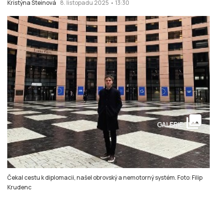
Kristýna Steinová
8. listopadu 2025 • 13:30
collections
GALERIE
Čekal cestu k diplomacii, našel obrovský a nemotorný systém. Foto: Filip
Krudenc