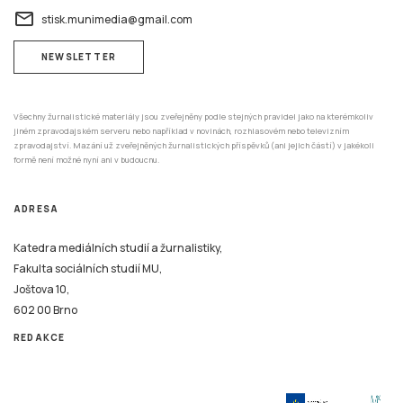
email
stisk.munimedia@gmail.com
NEWSLETTER
Všechny žurnalistické materiály jsou zveřejněny podle stejných pravidel jako na kterémkoliv
jiném zpravodajském serveru nebo například v novinách, rozhlasovém nebo televizním
zpravodajství. Mazání už zveřejněných žurnalistických příspěvků (ani jejich částí) v jakékoli
formě není možné nyní ani v budoucnu.
ADRESA
Katedra mediálních studií a žurnalistiky,
Fakulta sociálních studií MU,
Joštova 10,
602 00 Brno
REDAKCE