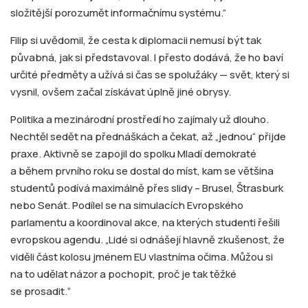
složitější porozumět informačnímu systému.”
Filip si uvědomil, že cesta k diplomacii nemusí být tak
půvabná, jak si představoval. I přesto dodává, že ho baví
určité předměty a užívá si čas se spolužáky — svět, který si
vysnil, ovšem začal získávat úplně jiné obrysy.
Politika a mezinárodní prostředí ho zajímaly už dlouho.
Nechtěl sedět na přednáškách a čekat, až „jednou“ přijde
praxe. Aktivně se zapojil do spolku Mladí demokraté
a během prvního roku se dostal do míst, kam se většina
studentů podívá maximálně přes slidy – Brusel, Štrasburk
nebo Senát. Podílel se na simulacích Evropského
parlamentu a koordinoval akce, na kterých studenti řešili
evropskou agendu. „Lidé si odnášejí hlavně zkušenost, že
viděli část kolosu jménem EU vlastníma očima. Můžou si
na to udělat názor a pochopit, proč je tak těžké
se prosadit.“