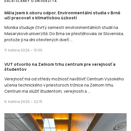
DALŠÍ ČLÁNKY O UNIVERZITA
Měla jsem k oboru odpor. Environmentální studia v Brně
učí pracovat s klimatickou úzkostí
Monika studuje čtvrtý semestr environmentálních studií na
Masarykově univerzitě. Do Brna se přestěhovala ze Slovenska,
protože ji na dni otevřených dveří ...
11. května 2026 • 13:00
VUT otvorilo na Zelnom trhu centrum pre verejnosť a
študentov
Verejnosť má od středy možnosť navštíviť Centrum Vysokého
učenia technického v priestoroch tržnice na Zelnom trhu.
Centrum má slúžiť študentom, verejnosti a ...
6. května 2026 • 22:15