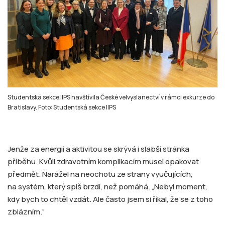
Studentská sekce IIPS navštívila České velvyslanectví v rámci exkurze do
Bratislavy. Foto: Studentská sekce IIPS
Jenže za energií a aktivitou se skrývá i slabší stránka
příběhu. Kvůli zdravotním komplikacím musel opakovat
předmět. Narážel na neochotu ze strany vyučujících,
na systém, který spíš brzdí, než pomáhá. „Nebyl moment,
kdy bych to chtěl vzdát. Ale často jsem si říkal, že se z toho
zblázním.“