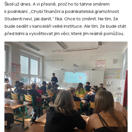
Školí už dnes. A ví přesně, proč ho to táhne směrem
k podnikání. „Chybí finanční a podnikatelská gramotnost.
Studenti neví, jak danit,“ říká. Chce to změnit. Ne tím, že
bude sedět v kanceláři velké instituce. Ale tím, že bude stát
před lidmi a vysvětlovat jim věci, které jim reálně pomůžou.