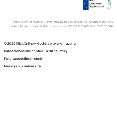
Tento systém je financován v rámci realizace projektu Strategické investice Masarykovy
univerzity do vzdělávání SIMU+ registrační číslo CZ.02.2.67/0.0/0.0/16_016/0002416.
© 2026 Stisk.Online – všechna práva vyhrazena
Katedra mediálních studií a žurnalistiky
Fakulta sociálních studií
Masarykova univerzita