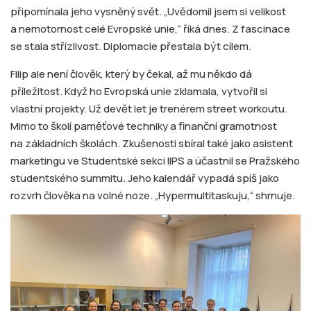
připomínala jeho vysněný svět. „Uvědomil jsem si velikost
a nemotornost celé Evropské unie,“ říká dnes. Z fascinace
se stala střízlivost. Diplomacie přestala být cílem.
Filip ale není člověk, který by čekal, až mu někdo dá
příležitost. Když ho Evropská unie zklamala, vytvořil si
vlastní projekty. Už devět let je trenérem street workoutu.
Mimo to školí paměťové techniky a finanční gramotnost
na základních školách. Zkušenosti sbíral také jako asistent
marketingu ve Studentské sekci IIPS a účastnil se Pražského
studentského summitu. Jeho kalendář vypadá spíš jako
rozvrh člověka na volné noze. „Hypermultitaskuju,“ shrnuje.