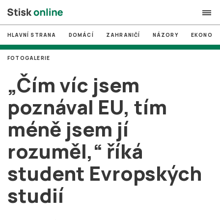
HLAVNÍ STRANA
DOMÁCÍ
ZAHRANIČÍ
NÁZORY
EKONOMI
search
FOTOGALERIE
#
MUNI
„Čím víc jsem
#
Brno
poznával EU, tím
#
volby
méně jsem jí
login
PŘIHLÁSIT SE
rozuměl,“ říká
Zapomněli jste heslo?
Založit nový účet
student Evropských
studií