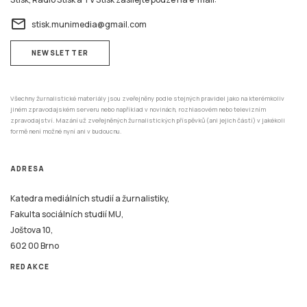
email
stisk.munimedia@gmail.com
NEWSLETTER
Všechny žurnalistické materiály jsou zveřejněny podle stejných pravidel jako na kterémkoliv
jiném zpravodajském serveru nebo například v novinách, rozhlasovém nebo televizním
zpravodajství. Mazání už zveřejněných žurnalistických příspěvků (ani jejich částí) v jakékoli
formě není možné nyní ani v budoucnu.
ADRESA
Katedra mediálních studií a žurnalistiky,
Fakulta sociálních studií MU,
Joštova 10,
602 00 Brno
REDAKCE