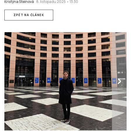
Kristýna Steinová
8. listopadu 2025 • 13:30
ZPĚT NA ČLÁNEK
chevron_right