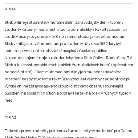
O NÁS
Stisk online je studentský multimediální zpravodajský deník tvořený
studenty Katedry mediálních studií a žurnalistiky z Fakulty sociálních
studií Masarykovy univerzity Brno v rámci studia jako cvičné médium.
Stisk vznikl jako cvičné médium pro studenty už v roce 1997, kdy byl
jedním z prvních internetových časopisů v České republice.
Na portálu zájemci najdou studentský deník Stisk Online, Rádio Stisk, TV
Stisk a také výstupy některých dalších žurnalistických kurzů (s přesahem
na sociální sítě). Cílem multimediální dílny je simulace redakčního
prostředí, každý student si tak může vyzkoušet všechny základní role při
výrobě online zpravodajského či publicistického obsahu i související
působení na sociálních sítích a připravit se tak na praxi v různých typech
médií.
TIRÁŽ
Tiskové zprávy a náměty pro tvorbu žurnalistických materiálů pro Online
Stisk, Rádio Stisk a TV Stisk zasílejte pouze na e-mail: