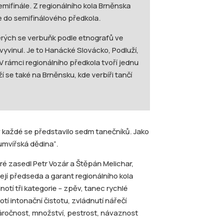
mifinále. Z regionálního kola Brněnska
e do semifinálového předkola.
terých se verbuňk podle etnografů ve
 vyvinul. Je to Hanácké Slovácko, Podluží,
 rámci regionálního předkola tvoří jednu
 se také na Brněnsku, kde verbíři tančí
v každé se představilo sedm tanečníků. Jako
rumvířská dědina“.
ré zasedl Petr Vozár a Štěpán Melichar,
jí předseda a garant regionálního kola
otí tři kategorie – zpěv, tanec rychlé
tí intonační čistotu, zvládnutí nářečí
 náročnost, množství, pestrost, návaznost