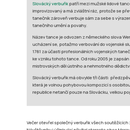
Slovácký verbuňk
patří mezi mužské lidové tanc
improvizovaný a má zvláštní ráz, protože se př
tanečník zároveň verbuje sám za sebe s výrazem 
tanečního umění a povahy.
Název tance je odvozen z německého slova We
ucházení se, potažmo verbování do vojenské slu
1781 za účasti profesionálních vojenských tanečn
ke vzniku tohoto tance. Od roku 2005 je zaps
mistrovských děl ústního a nehmotného dědictví 
Slovácký verbuňk má obvykle tři části: předzpěv
která je volnou pohybovou kompozicí s osobito
republice netančí pouze na Slovácku, velkou pop
Večer otevřel společný verbuňk všech soutěžícíc
Návštěvníky i účinkující přivítal starosta obce Mora