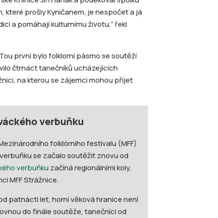
din, které prošly Kyničanem, je nespočet a já
ici a pomáhají kulturnímu životu,“ řekl
 Tou první bylo folklorní pásmo se soutěží
vilo čtrnáct tanečníků ucházejících
nici, na kterou se zájemci mohou přijet
ováckého verbuňku
Mezinárodního folklórního festivalu (MFF)
ve verbuňku se začalo soutěžit znovu od
ckého verbuňku
začíná regionálními koly,
ámci MFF Strážnice.
od patnácti let, horní věková hranice není
ovnou do finále soutěže, tanečníci od