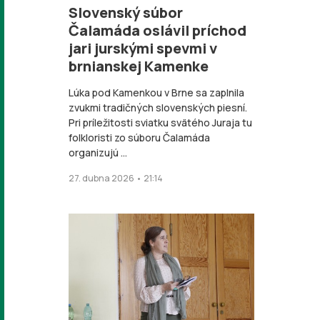
Slovenský súbor
Čalamáda oslávil príchod
jari jurskými spevmi v
brnianskej Kamenke
Lúka pod Kamenkou v Brne sa zaplnila
zvukmi tradičných slovenských piesní.
Pri príležitosti sviatku svätého Juraja tu
folkloristi zo súboru Čalamáda
organizujú ...
27. dubna 2026 • 21:14