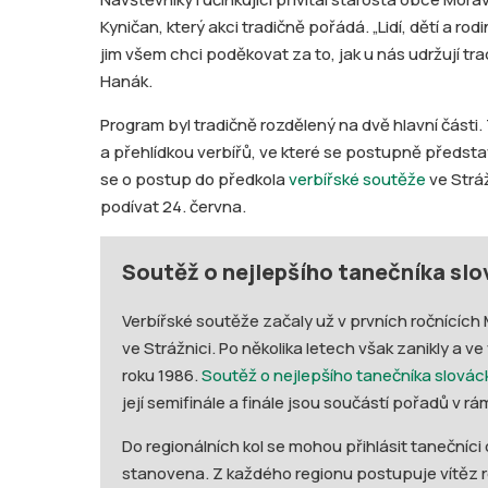
Kyničan, který akci tradičně pořádá. „Lidí, dětí a ro
jim všem chci poděkovat za to, jak u nás udržují trad
Hanák.
Program byl tradičně rozdělený na dvě hlavní části.
a přehlídkou verbířů, ve které se postupně předsta
se o postup do předkola
verbířské soutěže
ve Stráž
podívat 24. června.
Soutěž o nejlepšího tanečníka sl
Verbířské soutěže začaly už v prvních ročnících 
ve Strážnici. Po několika letech však zanikly a 
roku 1986.
Soutěž o nejlepšího tanečníka slová
její semifinále a finále jsou součástí pořadů v r
Do regionálních kol se mohou přihlásit tanečníci 
stanovena. Z každého regionu postupuje vítěz r