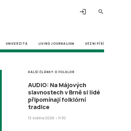
login
search
UNIVERZITA
LIVING JOURNALISM
VĚZNI PÍŠÍ
DALŠÍ ČLÁNKY O FOLKLOR
AUDIO: Na Májových
slavnostech v Brně si lidé
připomínají folklórní
tradice
13. května 2026 • 11:30