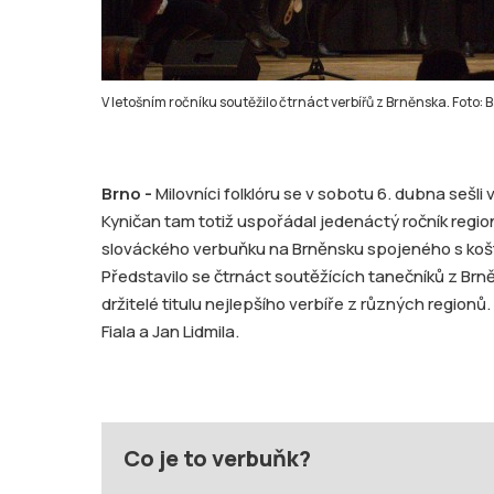
V letošním ročníku soutěžilo čtrnáct verbířů z Brněnska. Foto:
Brno -
Milovníci folklóru se v sobotu 6. dubna sešl
Kyničan tam totiž uspořádal jedenáctý ročník regio
slováckého verbuňku na Brněnsku spojeného s koš
Představilo se čtrnáct soutěžících tanečníků z Brněn
držitelé titulu nejlepšího verbíře z různých regionů
Fiala a Jan Lidmila.
Co je to verbuňk?