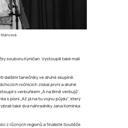
ra Stáncová
ky souboru Kyničan. Vystoupili také malí
ti dalšími tanečníky ve druhé skupině.
dchozích ročnících získal první a druhé
ystoupil s verbuňkem „A na Brně verbujů“.
a s písní „Až já na tu vojnu půjdu“, který
i vybrali také dva náhradníky Jana Komínka
níci z různých regionů a finalisté Soutěže