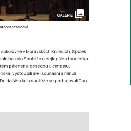
collections
GALERIE
 Barbora Stáncová
i v sokolovně v Moravských Knínicích. Spolek
nálního kola Soutěže o nejlepšího tanečníka
tem pálenek a besedou u cimbálu.
ska, vystoupili ale i současní a minulí
. Do dalšího kola soutěže se probojovali Dan