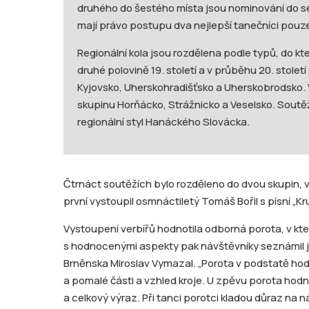
druhého do šestého místa jsou nominování do se
mají právo postupu dva nejlepší tanečníci pouz
Regionální kola jsou rozdělena podle typů, do k
druhé polovině 19. století a v průběhu 20. století
Kyjovsko, Uherskohradišťsko a Uherskobrodsko. V
skupinu Horňácko, Strážnicko a Veselsko. Soutěží
regionální styl Hanáckého Slovácka.
Čtrnáct soutěžích bylo rozděleno do dvou skupin, 
první vystoupil osmnáctiletý Tomáš Bořil s písní „K
Vystoupení verbířů hodnotila odborná porota, v kte
s hodnocenými aspekty pak návštěvníky seznámil je
Brněnska Miroslav Vymazal. „Porota v podstatě hodn
a pomalé části a vzhled kroje. U zpěvu porota hodno
a celkový výraz. Při tanci porotci kladou důraz na