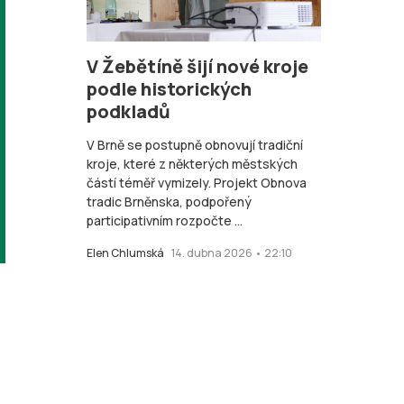
V Žebětíně šijí nové kroje
podle historických
podkladů
V Brně se postupně obnovují tradiční
kroje, které z některých městských
částí téměř vymizely. Projekt Obnova
tradic Brněnska, podpořený
participativním rozpočte ...
Elen Chlumská
14. dubna 2026 • 22:10