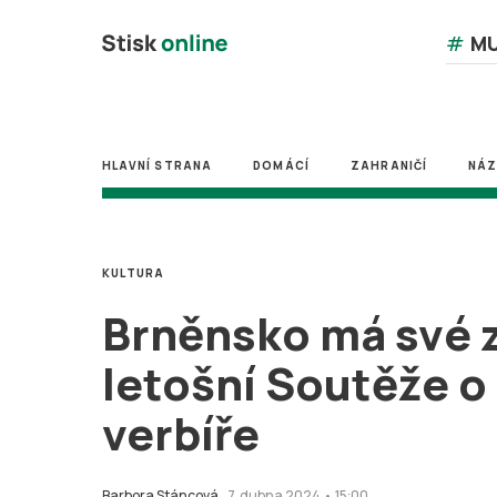
#
MU
HLAVNÍ STRANA
DOMÁCÍ
ZAHRANIČÍ
NÁ
KULTURA
Brněnsko má své 
letošní Soutěže o
verbíře
Barbora Stáncová
7. dubna 2024 • 15:00