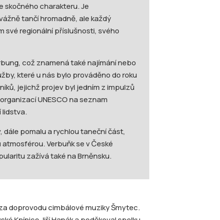
e skočného charakteru. Je
evážně tančí hromadně, ale každý
své regionální příslušnosti, svého
rbung, což znamená také najímání nebo
žby, které u nás bylo prováděno do roku
íků, jejichž projev byl jedním z impulzů
án organizací UNESCO na seznam
lidstva.
, dále pomalu a rychlou taneční část,
u atmosférou. Verbuňk se v České
ularitu zažívá také na Brněnsku.
h za doprovodu cimbálové muziky Šmytec.
vské Knínice Jiří Hanák a poděkoval spolku