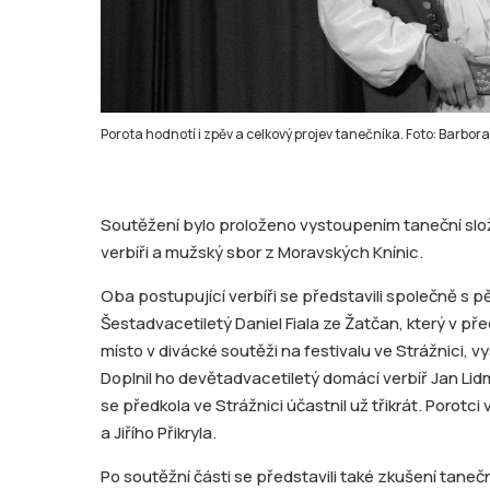
Porota hodnotí i zpěv a celkový projev tanečníka. Foto: Barbo
Soutěžení bylo proloženo vystoupením taneční slož
verbíři a mužský sbor z Moravských Knínic.
Oba postupující verbíři se představili společně s pě
Šestadvacetiletý Daniel Fiala ze Žatčan, který v pře
místo v divácké soutěži na festivalu ve Strážnici, v
Doplnil ho devětadvacetiletý domácí verbíř Jan Lidmil
se předkola ve Strážnici účastnil už třikrát. Porotc
a Jiřího Přikryla.
Po soutěžní části se představili také zkušení taneč