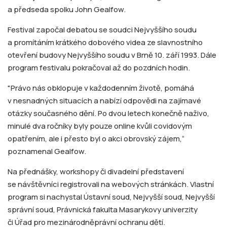
a předseda spolku John Gealfow.
Festival započal debatou se soudci Nejvyššího soudu
a promítáním krátkého dobového videa ze slavnostního
otevření budovy Nejvyššího soudu v Brně 10. září 1993. Dále
program festivalu pokračoval až do pozdních hodin.
"Právo nás obklopuje v každodenním životě, pomáhá
v nesnadných situacích a nabízí odpovědi na zajímavé
otázky současného dění. Po dvou letech konečně naživo,
minulé dva ročníky byly pouze online kvůli covidovým
opatřením, ale i přesto byl o akci obrovský zájem,“
poznamenal Gealfow.
Na přednášky, workshopy či divadelní představení
se návštěvníci registrovali na webových stránkách. Vlastní
program si nachystal Ústavní soud, Nejvyšší soud, Nejvyšší
správní soud, Právnická fakulta Masarykovy univerzity
či Úřad pro mezinárodněprávní ochranu dětí.