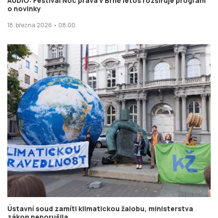
AUDIO: Festival Noc práva v Brně letos rozšiřuje program
o novinky
18. března 2026 • 08:00
Ústavní soud zamítl klimatickou žalobu, ministerstva
zákon neporušila