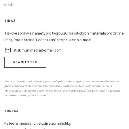
médií.
TIRÁŽ
Tiskové zprávy a náměty pro tvorbu žurnalistických materiálů pro Online
Stisk, Rádio Stisk a TV Stisk zasílejte pouze na e-mail:
email
stisk.munimedia@gmail.com
NEWSLETTER
Všechny žurnalistické materiály jsou zveřejněny podle stejných pravidel jako na kterémkoliv
jiném zpravodajském serveru nebo například v novinách, rozhlasovém nebo televizním
zpravodajství. Mazání už zveřejněných žurnalistických příspěvků (ani jejich částí) v jakékoli
formě není možné nyní ani v budoucnu.
ADRESA
Katedra mediálních studií a žurnalistiky,