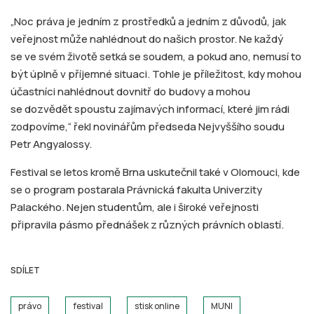
„Noc práva je jedním z prostředků a jedním z důvodů, jak
veřejnost může nahlédnout do našich prostor. Ne každý
se ve svém životě setká se soudem, a pokud ano, nemusí to
být úplně v příjemné situaci. Tohle je příležitost, kdy mohou
účastníci nahlédnout dovnitř do budovy a mohou
se dozvědět spoustu zajímavých informací, které jim rádi
zodpovíme,“ řekl novinářům předseda Nejvyššího soudu
Petr Angyalossy.
Festival se letos kromě Brna uskutečnil také v Olomouci, kde
se o program postarala Právnická fakulta Univerzity
Palackého. Nejen studentům, ale i široké veřejnosti
připravila pásmo přednášek z různých právních oblastí.
SDÍLET
právo
festival
stisk online
MUNI