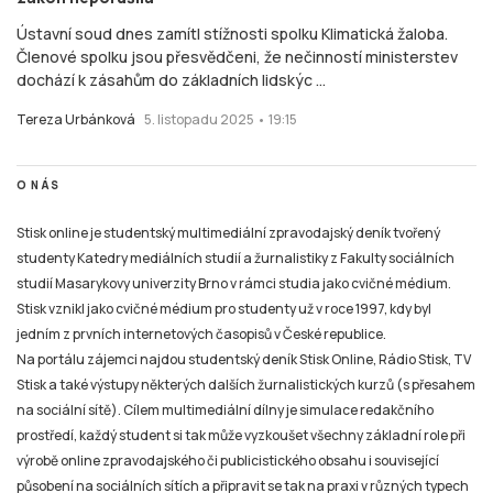
Ústavní soud dnes zamítl stížnosti spolku Klimatická žaloba.
Členové spolku jsou přesvědčeni, že nečinností ministerstev
dochází k zásahům do základních lidskýc ...
Tereza Urbánková
5. listopadu 2025 • 19:15
O NÁS
Stisk online je studentský multimediální zpravodajský deník tvořený
studenty Katedry mediálních studií a žurnalistiky z Fakulty sociálních
studií Masarykovy univerzity Brno v rámci studia jako cvičné médium.
Stisk vznikl jako cvičné médium pro studenty už v roce 1997, kdy byl
jedním z prvních internetových časopisů v České republice.
Na portálu zájemci najdou studentský deník Stisk Online, Rádio Stisk, TV
Stisk a také výstupy některých dalších žurnalistických kurzů (s přesahem
na sociální sítě). Cílem multimediální dílny je simulace redakčního
prostředí, každý student si tak může vyzkoušet všechny základní role při
výrobě online zpravodajského či publicistického obsahu i související
působení na sociálních sítích a připravit se tak na praxi v různých typech