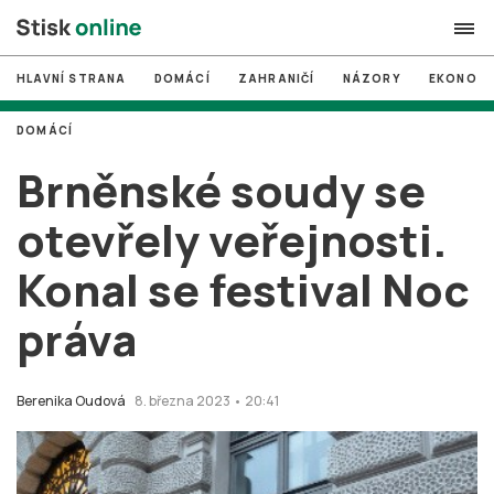
HLAVNÍ STRANA
DOMÁCÍ
ZAHRANIČÍ
NÁZORY
EKONOMI
search
DOMÁCÍ
#
MUNI
Brněnské soudy se
#
Brno
otevřely veřejnosti.
#
volby
Konal se festival Noc
login
PŘIHLÁSIT SE
práva
Zapomněli jste heslo?
Založit nový účet
Berenika Oudová
8. března 2023 • 20:41