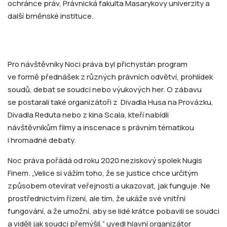
ochránce práv, Právnická fakulta Masarykovy univerzity a
další brněnské instituce.
Pro návštěvníky Noci práva byl přichystán program
ve formě přednášek z různých právních odvětví, prohlídek
soudů, debat se soudci nebo výukových her. O zábavu
se postarali také organizátoři z Divadla Husa na Provázku,
Divadla Reduta nebo z kina Scala, kteří nabídli
návštěvníkům filmy a inscenace s právním tématikou
i hromadné debaty.
Noc práva pořádá od roku 2020 neziskový spolek Nugis
Finem. „Velice si vážím toho, že se justice chce určitým
způsobem otevírat veřejnosti a ukazovat, jak funguje. Ne
prostřednictvím řízení, ale tím, že ukáže své vnitřní
fungování, a že umožní, aby se lidé krátce pobavili se soudci
a viděli jak soudci přemýšlí,“ uvedl hlavní organizátor