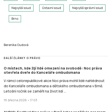
Nejvyšší soud
Ústavní soud
Nejvyšší správní soud
Brno
Berenika Oudová
DALŠÍ ČLÁNKY O PRÁVO
O místech, kde žijí lidé omezení na svobodě: Noc práva
otevřela dveře do Kanceláře ombudsmana
V rámci celorepublikové akce Noc práva mohli lidé nahlédnout
do Kanceláře ombudsmana a dětského ombudsmana v Brně.
Letošní ročník se zaměřil na život lidí ...
19. března 2026 • 17:03