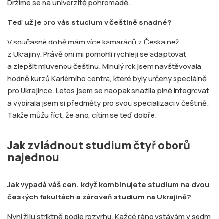
Držíme se na univerzitě pohromadě.
Teď už je pro vás studium v češtině snadné?
V současné době mám více kamarádů z Česka než
z Ukrajiny. Právě oni mi pomohli rychleji se adaptovat
a zlepšit mluvenou češtinu. Minulý rok jsem navštěvovala
hodně kurzů Kariérního centra, které byly určeny speciálně
pro Ukrajince. Letos jsem se naopak snažila plně integrovat
a vybírala jsem si předměty pro svou specializaci v češtině.
Takže můžu říct, že ano, cítím se teď dobře.
Jak zvládnout studium čtyř oborů
najednou
Jak vypadá váš den, když kombinujete studium na dvou
českých fakultách a zároveň studium na Ukrajině?
Nyní žiju striktně podle rozvrhu. Každé ráno vstávám v sedm