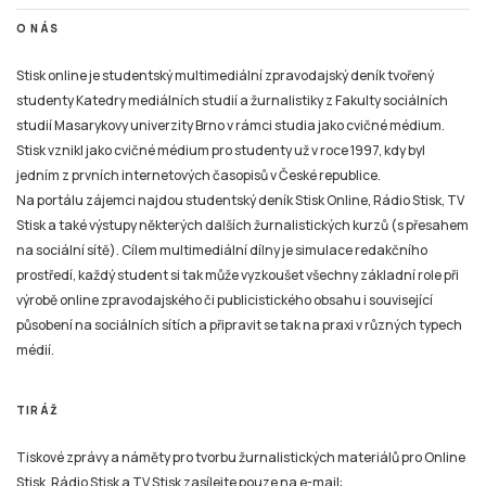
O NÁS
Stisk online je studentský multimediální zpravodajský deník tvořený
studenty Katedry mediálních studií a žurnalistiky z Fakulty sociálních
studií Masarykovy univerzity Brno v rámci studia jako cvičné médium.
Stisk vznikl jako cvičné médium pro studenty už v roce 1997, kdy byl
jedním z prvních internetových časopisů v České republice.
Na portálu zájemci najdou studentský deník Stisk Online, Rádio Stisk, TV
Stisk a také výstupy některých dalších žurnalistických kurzů (s přesahem
na sociální sítě). Cílem multimediální dílny je simulace redakčního
prostředí, každý student si tak může vyzkoušet všechny základní role při
výrobě online zpravodajského či publicistického obsahu i související
působení na sociálních sítích a připravit se tak na praxi v různých typech
médií.
TIRÁŽ
Tiskové zprávy a náměty pro tvorbu žurnalistických materiálů pro Online
Stisk, Rádio Stisk a TV Stisk zasílejte pouze na e-mail: