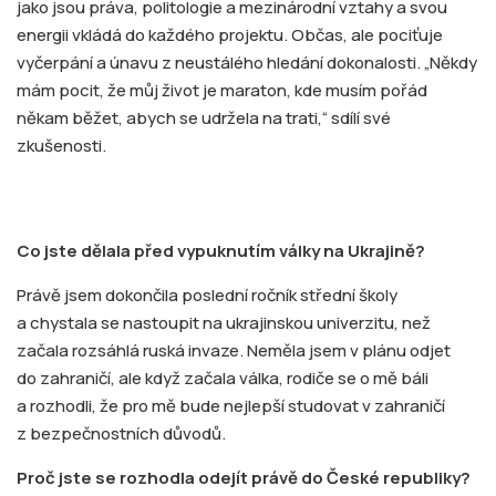
jako jsou práva, politologie a mezinárodní vztahy a svou
energii vkládá do každého projektu. Občas, ale pociťuje
vyčerpání a únavu z neustálého hledání dokonalosti. „Někdy
mám pocit, že můj život je maraton, kde musím pořád
někam běžet, abych se udržela na trati,“ sdílí své
zkušenosti.
Co jste dělala před vypuknutím války na Ukrajině?
Právě jsem dokončila poslední ročník střední školy
a chystala se nastoupit na ukrajinskou univerzitu, než
začala rozsáhlá ruská invaze. Neměla jsem v plánu odjet
do zahraničí, ale když začala válka, rodiče se o mě báli
a rozhodli, že pro mě bude nejlepší studovat v zahraničí
z bezpečnostních důvodů.
Proč jste se rozhodla odejít právě do České republiky?