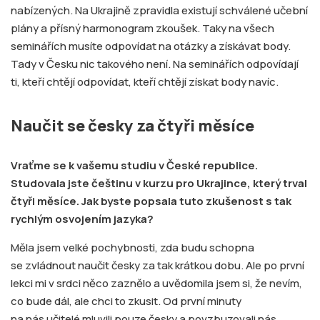
nabízených. Na Ukrajině zpravidla existují schválené učební
plány a přísný harmonogram zkoušek. Taky na všech
seminářích musíte odpovídat na otázky a získávat body.
Tady v Česku nic takového není. Na seminářích odpovídají
ti, kteří chtějí odpovídat, kteří chtějí získat body navíc.
Naučit se česky za čtyři měsíce
Vraťme se k vašemu studiu v České republice.
Studovala jste češtinu v kurzu pro Ukrajince, který trval
čtyři měsíce. Jak byste popsala tuto zkušenost s tak
rychlým osvojením jazyka?
Mělа jsem velké pochybnosti, zda budu schopna
se zvládnout naučit česky za tak krátkou dobu. Ale po první
lekci mi v srdci něco zaznělo a uvědomila jsem si, že nevím,
co bude dál, ale chci to zkusit. Od první minuty
na nás učitelé mluvili pouze česky a povzbuzovali nás,