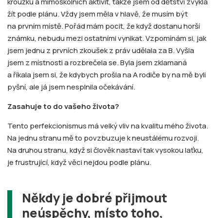
kroužků a mimoškolních aktivit, takže jsem od dětství zvyklá
žít podle plánu. Vždy jsem měla v hlavě, že musím být
na prvním místě. Pořád mám pocit, že když dostanu horší
známku, nebudu mezi ostatními vynikat. Vzpomínám si, jak
jsem jednu z prvních zkoušek z práv udělala za B. Vyšla
jsem z místnosti a rozbrečela se. Byla jsem zklamaná
a říkala jsem si, že kdybych prošla na A rodiče by na mě byli
pyšní, ale já jsem nesplnila očekávání.
Zasahuje to do vašeho života?
Tento perfekcionismus má velký vliv na kvalitu mého života.
Na jednu stranu mě to povzbuzuje k neustálému rozvoji.
Na druhou stranu, když si člověk nastaví tak vysokou laťku,
je frustrující, když věci nejdou podle plánu.
Někdy je dobré přijmout
neúspěchy, místo toho,