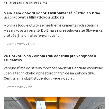
DALŠÍ ČLÁNKY O UNIVERZITA
Měla jsem k oboru odpor. Environmentální studia v Brně
učí pracovat s klimatickou úzkostí
Monika studuje čtvrtý semestr environmentálních studií na
Masarykově univerzitě. Do Brna se přestěhovala ze Slovenska,
protože ji na dni otevřených dveří ...
11. května 2026 • 13:00
VUT otvorilo na Zelnom trhu centrum pre verejnosť a
študentov
Verejnosť má od středy možnosť navštíviť Centrum Vysokého
učenia technického v priestoroch tržnice na Zelnom trhu.
Centrum má slúžiť študentom, verejnosti a ...
6. května 2026 • 22:15