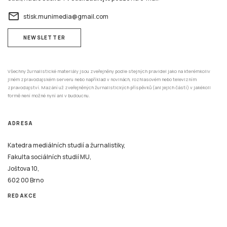
email
stisk.munimedia@gmail.com
NEWSLETTER
Všechny žurnalistické materiály jsou zveřejněny podle stejných pravidel jako na kterémkoliv
jiném zpravodajském serveru nebo například v novinách, rozhlasovém nebo televizním
zpravodajství. Mazání už zveřejněných žurnalistických příspěvků (ani jejich částí) v jakékoli
formě není možné nyní ani v budoucnu.
ADRESA
Katedra mediálních studií a žurnalistiky,
Fakulta sociálních studií MU,
Joštova 10,
602 00 Brno
REDAKCE