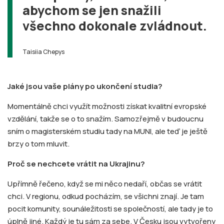
abychom se jen snažili
všechno dokonale zvládnout.
Taisiia Chepys
Jaké jsou vaše plány po ukončení studia?
Momentálně chci využít možnosti získat kvalitní evropské
vzdělání, takže se o to snažím. Samozřejmě v budoucnu
sním o magisterském studiu tady na MUNI, ale teď je ještě
brzy o tom mluvit.
Proč se nechcete vrátit na Ukrajinu?
Upřímně řečeno, když se mi něco nedaří, občas se vrátit
chci. V regionu, odkud pocházím, se všichni znají. Je tam
pocit komunity, sounáležitosti se společností, ale tady je to
úplně jiné. Každý je tu sám za sebe. V Česku jsou vytvořeny