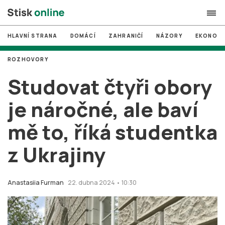
HLAVNÍ STRANA
DOMÁCÍ
ZAHRANIČÍ
NÁZORY
EKONOMI
search
ROZHOVORY
#
MUNI
Studovat čtyři obory
#
Brno
je náročné, ale baví
#
volby
mě to, říká studentka
login
PŘIHLÁSIT SE
z Ukrajiny
Zapomněli jste heslo?
Založit nový účet
Anastasiia Furman
22. dubna 2024 • 10:30