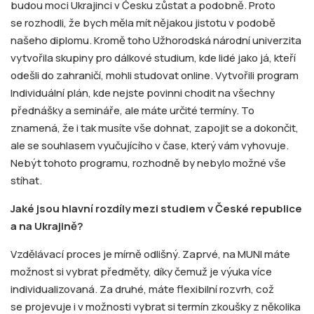
budou moci Ukrajinci v Česku zůstat a podobně. Proto
se rozhodli, že bych měla mít nějakou jistotu v podobě
našeho diplomu. Kromě toho Užhorodská národní univerzita
vytvořila skupiny pro dálkové studium, kde lidé jako já, kteří
odešli do zahraničí, mohli studovat online. Vytvořili program
Individuální plán, kde nejste povinni chodit na všechny
přednášky a semináře, ale máte určité termíny. To
znamená, že i tak musíte vše dohnat, zapojit se a dokončit,
ale se souhlasem vyučujícího v čase, který vám vyhovuje.
Nebýt tohoto programu, rozhodně by nebylo možné vše
stíhat.
Jaké jsou hlavní rozdíly mezi studiem v České republice
a na Ukrajině?
Vzdělávací proces je mírně odlišný. Zaprvé, na MUNI máte
možnost si vybrat předměty, díky čemuž je výuka více
individualizovaná. Za druhé, máte flexibilní rozvrh, což
se projevuje i v možnosti vybrat si termín zkoušky z několika