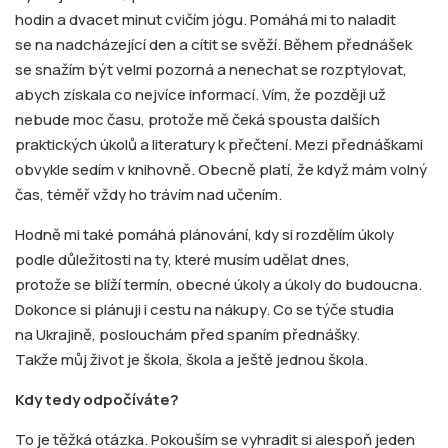
hodin a dvacet minut cvičím jógu. Pomáhá mi to naladit
se na nadcházející den a cítit se svěží. Během přednášek
se snažím být velmi pozorná a nenechat se rozptylovat,
abych získala co nejvíce informací. Vím, že později už
nebude moc času, protože mě čeká spousta dalších
praktických úkolů a literatury k přečtení. Mezi přednáškami
obvykle sedím v knihovně. Obecně platí, že když mám volný
čas, téměř vždy ho trávím nad učením.
Hodně mi také pomáhá plánování, kdy si rozdělím úkoly
podle důležitosti na ty, které musím udělat dnes,
protože se blíží termín, obecné úkoly a úkoly do budoucna.
Dokonce si plánuji i cestu na nákupy. Co se týče studia
na Ukrajině, poslouchám před spaním přednášky.
Takže můj život je škola, škola a ještě jednou škola.
Kdy tedy odpočíváte?
To je těžká otázka. Pokouším se vyhradit si alespoň jeden