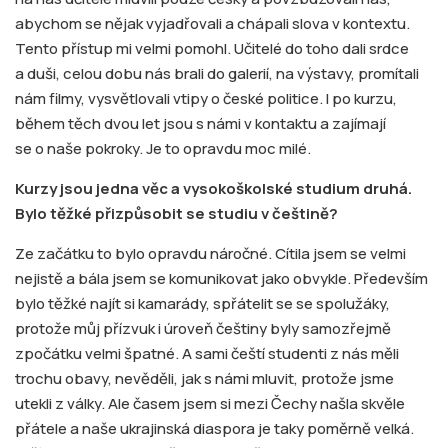
abychom se nějak vyjadřovali a chápali slova v kontextu.
Tento přístup mi velmi pomohl. Učitelé do toho dali srdce
a duši, celou dobu nás brali do galerií, na výstavy, promítali
nám filmy, vysvětlovali vtipy o české politice. I po kurzu,
během těch dvou let jsou s námi v kontaktu a zajímají
se o naše pokroky. Je to opravdu moc milé.
Kurzy jsou jedna věc a vysokoškolské studium druhá.
Bylo těžké přizpůsobit se studiu v češtině?
Ze začátku to bylo opravdu náročné. Cítila jsem se velmi
nejistě a bála jsem se komunikovat jako obvykle. Především
bylo těžké najít si kamarády, spřátelit se se spolužáky,
protože můj přízvuk i úroveň češtiny byly samozřejmě
zpočátku velmi špatné. A sami čeští studenti z nás měli
trochu obavy, nevěděli, jak s námi mluvit, protože jsme
utekli z války. Ale časem jsem si mezi Čechy našla skvěle
přátele a naše ukrajinská diaspora je taky poměrně velká.