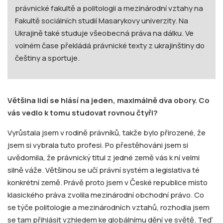
právnické fakultě a politologii a mezinárodní vztahy na
Fakultě sociálních studií Masarykovy univerzity. Na
Ukrajině také studuje všeobecná práva na dálku. Ve
volném čase překládá právnické texty z ukrajinštiny do
češtiny a sportuje.
Většina lidí se hlásí na jeden, maximálně dva obory. Co
vás vedlo k tomu studovat rovnou čtyři?
Vyrůstala jsem v rodině právníků, takže bylo přirozené, že
jsem si vybrala tuto profesi. Po přestěhováni jsem si
uvědomila, že právnický titul z jedné země vás k ní velmi
silně váže. Většinou se učí právní systém a legislativa té
konkrétní země. Právě proto jsem v České republice místo
klasického práva zvolila mezinárodní obchodní právo. Co
se týče politologie a mezinárodních vztahů, rozhodla jsem
se tam přihlásit vzhledem ke globálnímu dění ve světě. Teď