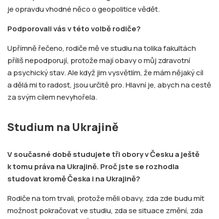
je opravdu vhodné něco o geopolitice vědět.
Podporovali vás v této volbě rodiče?
Upřímně řečeno, rodiče mě ve studiu na tolika fakultách
příliš nepodporují, protože mají obavy o můj zdravotní
a psychický stav. Ale když jim vysvětlím, že mám nějaký cíl
a dělá mi to radost, jsou určitě pro. Hlavní je, abych na cestě
za svým cílem nevyhořela.
Studium na Ukrajině
V současné době studujete tři obory v Česku a ještě
k tomu práva na Ukrajině. Proč jste se rozhodla
studovat kromě Česka i na Ukrajině?
Rodiče na tom trvali, protože měli obavy, zda zde budu mít
možnost pokračovat ve studiu, zda se situace změní, zda