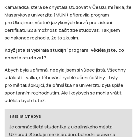
Kamarádka, která se chystala studovat v Česku, mi řekla, že
Masarykova univerzita (MUNI) připravila program
pro Ukrajince, včetně jazykových kurzů pro získání
certifikátu B2 a možnosti začít zde studovat. Tak jsem
se nakonec rozhodla, že to zkusím.
Když jste si vybírala studijní program, věděla jste, co
chcete studovat?
Abych byla upřímná, nebyla jsem si vůbec jistá. Všechny
události – válka, stěhování, rychlé učení češtiny - byly
pro mě tak šokující, že přihláška na univerzitu byla spíše
spontánním rozhodnutím. Ale i kdybych se mohla vrátit,
udělala bych totéž.
Taisiia Chepys
Je osmnáctiletá studentka z ukrajinského města
Užhorod. Studuje mezinárodní obchodní práva na