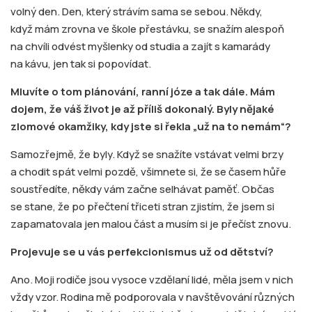
volný den. Den, který strávím sama se sebou. Někdy,
když mám zrovna ve škole přestávku, se snažím alespoň
na chvíli odvést myšlenky od studia a zajít s kamarády
na kávu, jen tak si popovídat.
Mluvíte o tom plánování, ranní józe a tak dále. Mám
dojem, že váš život je až příliš dokonalý. Byly nějaké
zlomové okamžiky, kdy jste si řekla „už na to nemám“?
Samozřejmě, že byly. Když se snažíte vstávat velmi brzy
a chodit spát velmi pozdě, všimnete si, že se časem hůře
soustředíte, někdy vám začne selhávat paměť. Občas
se stane, že po přečtení třiceti stran zjistím, že jsem si
zapamatovala jen malou část a musím si je přečíst znovu.
Projevuje se u vás perfekcionismus už od dětství?
Ano. Moji rodiče jsou vysoce vzdělaní lidé, měla jsem v nich
vždy vzor. Rodina mě podporovala v navštěvování různých