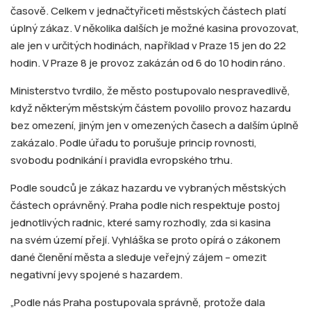
časově. Celkem v jednačtyřiceti městských částech platí
úplný zákaz. V několika dalších je možné kasina provozovat,
ale jen v určitých hodinách, například v Praze 15 jen do 22
hodin. V Praze 8 je provoz zakázán od 6 do 10 hodin ráno.
Ministerstvo tvrdilo, že město postupovalo nespravedlivě,
když některým městským částem povolilo provoz hazardu
bez omezení, jiným jen v omezených časech a dalším úplně
zakázalo. Podle úřadu to porušuje princip rovnosti,
svobodu podnikání i pravidla evropského trhu.
Podle soudců je zákaz hazardu ve vybraných městských
částech oprávněný. Praha podle nich respektuje postoj
jednotlivých radnic, které samy rozhodly, zda si kasina
na svém území přejí. Vyhláška se proto opírá o zákonem
dané členění města a sleduje veřejný zájem –⁠⁠⁠⁠⁠⁠ omezit
negativní jevy spojené s hazardem.
„Podle nás Praha postupovala správně, protože dala