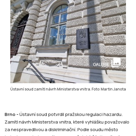
collections
GALERIE
Ústavní soud zamítl návrh Ministerstva vnitra. Foto: Martin Janota
Brno -
Ústavní soud potvrdil pražskou regulaci hazardu.
Zamítl návrh Ministerstva vnitra, které vyhlášku považovalo
za nespravedlivou a diskriminační. Podle soudu město