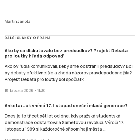
Martin Janota
DALŠÍ ČLÁNKY O PRAHA
Ako by sa diskutovalo bez predsudkov? Projekt Debata
pro loutky hľadá odpoveď
Ako by ľudia komunikovali, keby sme odstránili predsudky? Boli
by debaty efektívnejšie a zhoda názorov pravdepodobnejšia?
Projekt Debata pro loutky bol spočiatk ...
18. března 2026 • 11:30
Anketa: Jak vnímá 17. listopad dnešní mladá generace?
Dnes je to třicet pět let od dne, kdy pražská studentská
demonstrace odstartovala Sametovou revoluci. Výročí 17.
listopadu 1989 si každoročně připomínají města ...