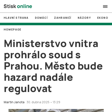
HLAVNÍ STRANA
DOMÁCÍ
ZAHRANIČÍ
NÁZORY
EKONOMI
search
HOMEPAGE
#
MUNI
Ministerstvo vnitra
#
Brno
prohrálo soud s
#
volby
Prahou. Město bude
login
PŘIHLÁSIT SE
hazard nadále
Zapomněli jste heslo?
Založit nový účet
regulovat
Martin Janota
30. dubna 2025 • 13:29