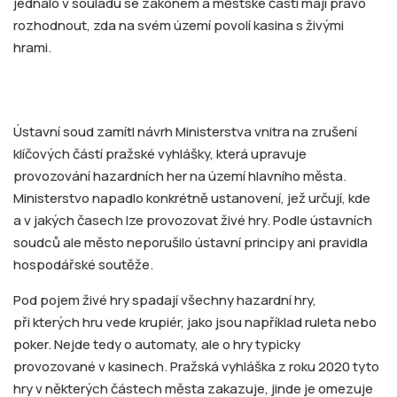
jednalo v souladu se zákonem a městské části mají právo
rozhodnout, zda na svém území povolí kasina s živými
hrami.
Ústavní soud zamítl návrh Ministerstva vnitra na zrušení
klíčových částí pražské vyhlášky, která upravuje
provozování hazardních her na území hlavního města.
Ministerstvo napadlo konkrétně ustanovení, jež určují, kde
a v jakých časech lze provozovat živé hry. Podle ústavních
soudců ale město neporušilo ústavní principy ani pravidla
hospodářské soutěže.
Pod pojem živé hry spadají všechny hazardní hry,
při kterých hru vede krupiér, jako jsou například ruleta nebo
poker. Nejde tedy o automaty, ale o hry typicky
provozované v kasinech. Pražská vyhláška z roku 2020 tyto
hry v některých částech města zakazuje, jinde je omezuje