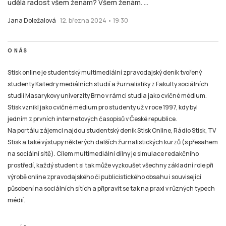
udělá radost všem ženám? Všem ženám. ...
Jana Doležalová
12. března 2024 • 19:30
O NÁS
Stisk online je studentský multimediální zpravodajský deník tvořený
studenty Katedry mediálních studií a žurnalistiky z Fakulty sociálních
studií Masarykovy univerzity Brno v rámci studia jako cvičné médium.
Stisk vznikl jako cvičné médium pro studenty už v roce 1997, kdy byl
jedním z prvních internetových časopisů v České republice.
Na portálu zájemci najdou studentský deník Stisk Online, Rádio Stisk, TV
Stisk a také výstupy některých dalších žurnalistických kurzů (s přesahem
na sociální sítě). Cílem multimediální dílny je simulace redakčního
prostředí, každý student si tak může vyzkoušet všechny základní role při
výrobě online zpravodajského či publicistického obsahu i související
působení na sociálních sítích a připravit se tak na praxi v různých typech
médií.