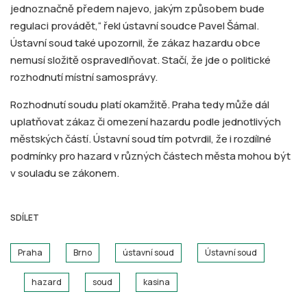
jednoznačně předem najevo, jakým způsobem bude
regulaci provádět,“ řekl ústavní soudce Pavel Šámal.
Ústavní soud také upozornil, že zákaz hazardu obce
nemusí složitě ospravedlňovat. Stačí, že jde o politické
rozhodnutí místní samosprávy.
Rozhodnutí soudu platí okamžitě. Praha tedy může dál
uplatňovat zákaz či omezení hazardu podle jednotlivých
městských částí. Ústavní soud tím potvrdil, že i rozdílné
podmínky pro hazard v různých částech města mohou být
v souladu se zákonem.
SDÍLET
Praha
Brno
ústavní soud
Ústavní soud
hazard
soud
kasina