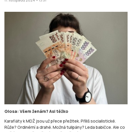
17. listopadu 2024 • 13:51
Glosa: Všem ženám? Asi těžko
Karafiáty k MDŽ jsou už přece přežitek. Příliš socialistické.
Růže? Ordinérní a drahé. Možná tulipány? Leda babičce. Ale co