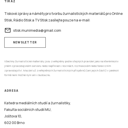
TIRÁŽ
Tiskové zprávy a náměty pro tvorbu žurnalistických materiálů pro Online
Stisk, Rádio Stisk a TV Stisk zasílejte pouze na e-mail:
email
stisk.munimedia@gmail.com
NEWSLETTER
Všechny žurnalistické materiály jsou zveřejněny podle stejných pravidel jako na kterémkoliv
jiném zpravodajském serveru nebo například v novinách, rozhlasovém nebo televizním
zpravodajství. Mazání už zveřejněných žurnalistických příspěvků (ani jejich částí) v jakékoli
formě není možné nyní ani v budoucnu.
ADRESA
Katedra mediálních studií a žurnalistiky,
Fakulta sociálních studií MU,
Joštova 10,
602 00 Brno