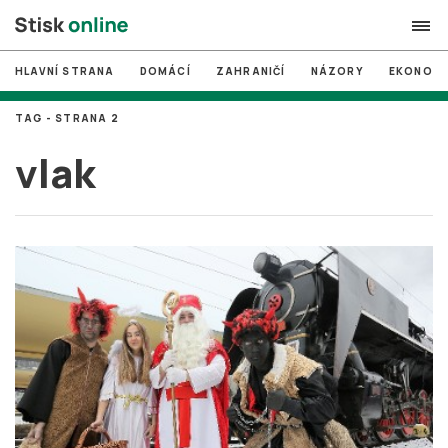
HLAVNÍ STRANA
DOMÁCÍ
ZAHRANIČÍ
NÁZORY
EKONOMI
search
TAG - STRANA 2
#
MUNI
vlak
#
Brno
#
volby
login
PŘIHLÁSIT SE
Zapomněli jste heslo?
Založit nový účet