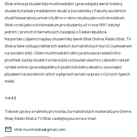
Stisk online je studentský multimediální zpravodajský deník tvořený
studenty Katedry mediálních studií a žurnalistiky z Fakulty sociálních
studií Masarykovy univerzity Brno v rámci studia jako cvičné médium.
Stisk vznikl jako cvičné médium pro studenty už v roce 1997, kdy byl
jedním z prvních internetových časopisů v České republice.
Na portálu zájemci najdou studentský deník Stisk Online, Rádio Stisk, TV
Stisk a také výstupy některých dalších žurnalistických kurzů (s přesahem
na sociální sítě). Cílem multimediální dílny je simulace redakčního
prostředí, každý student si tak může vyzkoušet všechny základní role při
výrobě online zpravodajského či publicistického obsahu i související
působení na sociálních sítích a připravit se tak na praxi v různých typech
médií.
TIRÁŽ
Tiskové zprávy a náměty pro tvorbu žurnalistických materiálů pro Online
Stisk, Rádio Stisk a TV Stisk zasílejte pouze na e-mail:
email
stisk.munimedia@gmail.com