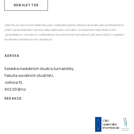
NEWSLETTER
Všechny žurnalistické materiály jsou zveřejněny podle stejných pravidel jako na kterémkoliv
jiném zpravodajském serveru nebo například v novinách, rozhlasovém nebo televizním
zpravodajství. Mazání už zveřejněných žurnalistických příspěvků (ani jejich částí) v jakékoli
formě není možné nyní ani v budoucnu.
ADRESA
Katedra mediálních studií a žurnalistiky,
Fakulta sociálních studií MU,
Joštova 10,
602 00 Brno
REDAKCE