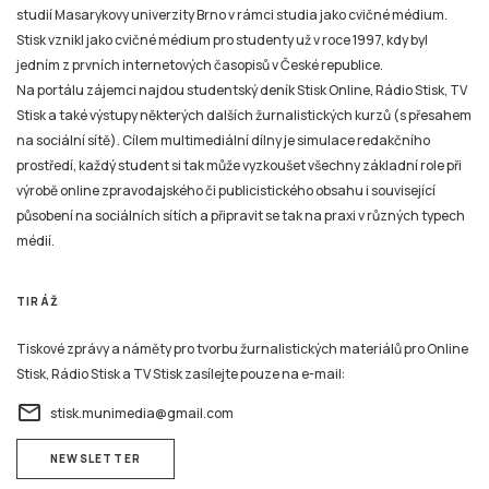
studií Masarykovy univerzity Brno v rámci studia jako cvičné médium.
Stisk vznikl jako cvičné médium pro studenty už v roce 1997, kdy byl
jedním z prvních internetových časopisů v České republice.
Na portálu zájemci najdou studentský deník Stisk Online, Rádio Stisk, TV
Stisk a také výstupy některých dalších žurnalistických kurzů (s přesahem
na sociální sítě). Cílem multimediální dílny je simulace redakčního
prostředí, každý student si tak může vyzkoušet všechny základní role při
výrobě online zpravodajského či publicistického obsahu i související
působení na sociálních sítích a připravit se tak na praxi v různých typech
médií.
TIRÁŽ
Tiskové zprávy a náměty pro tvorbu žurnalistických materiálů pro Online
Stisk, Rádio Stisk a TV Stisk zasílejte pouze na e-mail:
email
stisk.munimedia@gmail.com
NEWSLETTER