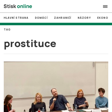
HLAVNÍ STRANA
DOMÁCÍ
ZAHRANIČÍ
NÁZORY
EKONOMI
search
TAG
#
MUNI
prostituce
#
Brno
#
volby
login
PŘIHLÁSIT SE
Zapomněli jste heslo?
Založit nový účet