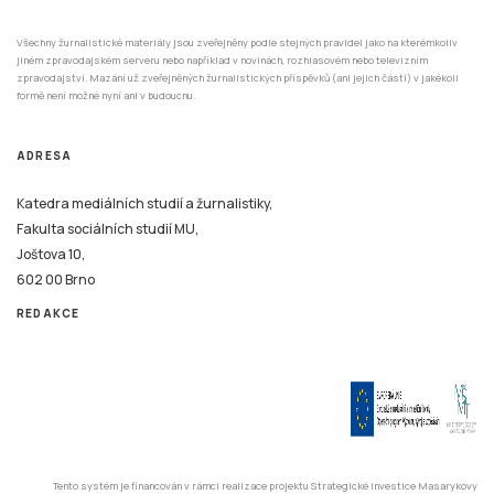
Všechny žurnalistické materiály jsou zveřejněny podle stejných pravidel jako na kterémkoliv
jiném zpravodajském serveru nebo například v novinách, rozhlasovém nebo televizním
zpravodajství. Mazání už zveřejněných žurnalistických příspěvků (ani jejich částí) v jakékoli
formě není možné nyní ani v budoucnu.
ADRESA
Katedra mediálních studií a žurnalistiky,
Fakulta sociálních studií MU,
Joštova 10,
602 00 Brno
REDAKCE
Tento systém je financován v rámci realizace projektu Strategické investice Masarykovy