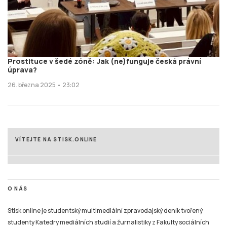
Prostituce v šedé zóně: Jak (ne)funguje česká právní
úprava?
26. března 2025 • 23:02
VÍTEJTE NA STISK.ONLINE
O NÁS
Stisk online je studentský multimediální zpravodajský deník tvořený
studenty Katedry mediálních studií a žurnalistiky z Fakulty sociálních