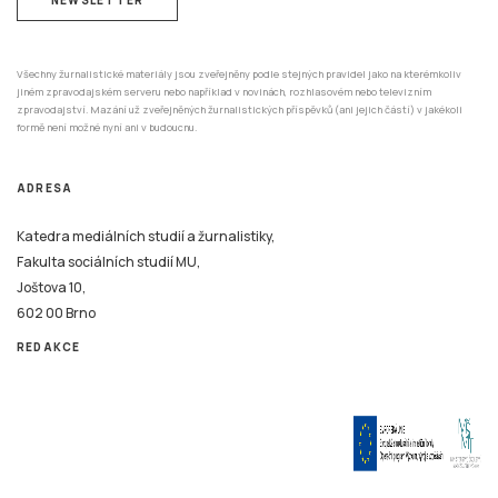
Všechny žurnalistické materiály jsou zveřejněny podle stejných pravidel jako na kterémkoliv
jiném zpravodajském serveru nebo například v novinách, rozhlasovém nebo televizním
zpravodajství. Mazání už zveřejněných žurnalistických příspěvků (ani jejich částí) v jakékoli
formě není možné nyní ani v budoucnu.
ADRESA
Katedra mediálních studií a žurnalistiky,
Fakulta sociálních studií MU,
Joštova 10,
602 00 Brno
REDAKCE