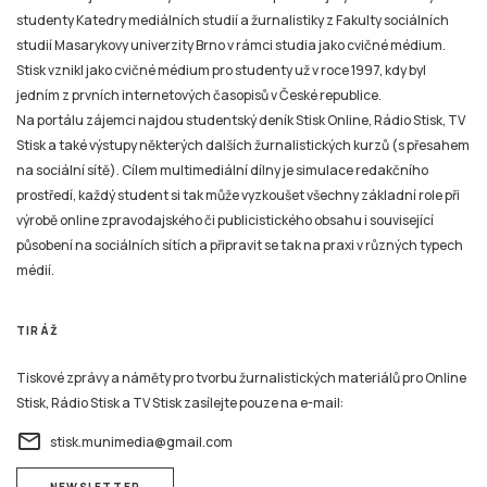
studenty Katedry mediálních studií a žurnalistiky z Fakulty sociálních
studií Masarykovy univerzity Brno v rámci studia jako cvičné médium.
Stisk vznikl jako cvičné médium pro studenty už v roce 1997, kdy byl
jedním z prvních internetových časopisů v České republice.
Na portálu zájemci najdou studentský deník Stisk Online, Rádio Stisk, TV
Stisk a také výstupy některých dalších žurnalistických kurzů (s přesahem
na sociální sítě). Cílem multimediální dílny je simulace redakčního
prostředí, každý student si tak může vyzkoušet všechny základní role při
výrobě online zpravodajského či publicistického obsahu i související
působení na sociálních sítích a připravit se tak na praxi v různých typech
médií.
TIRÁŽ
Tiskové zprávy a náměty pro tvorbu žurnalistických materiálů pro Online
Stisk, Rádio Stisk a TV Stisk zasílejte pouze na e-mail:
email
stisk.munimedia@gmail.com
NEWSLETTER