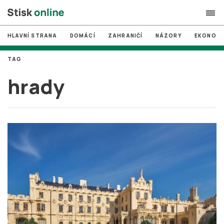
HLAVNÍ STRANA
DOMÁCÍ
ZAHRANIČÍ
NÁZORY
EKONOMI
search
TAG
#
MUNI
hrady
#
Brno
#
volby
login
PŘIHLÁSIT SE
Zapomněli jste heslo?
Založit nový účet