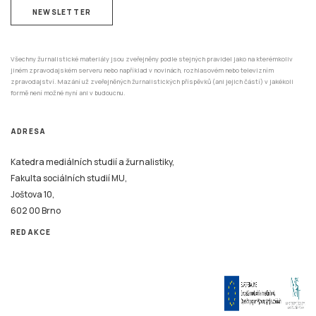
NEWSLETTER
Všechny žurnalistické materiály jsou zveřejněny podle stejných pravidel jako na kterémkoliv
jiném zpravodajském serveru nebo například v novinách, rozhlasovém nebo televizním
zpravodajství. Mazání už zveřejněných žurnalistických příspěvků (ani jejich částí) v jakékoli
formě není možné nyní ani v budoucnu.
ADRESA
Katedra mediálních studií a žurnalistiky,
Fakulta sociálních studií MU,
Joštova 10,
602 00 Brno
REDAKCE