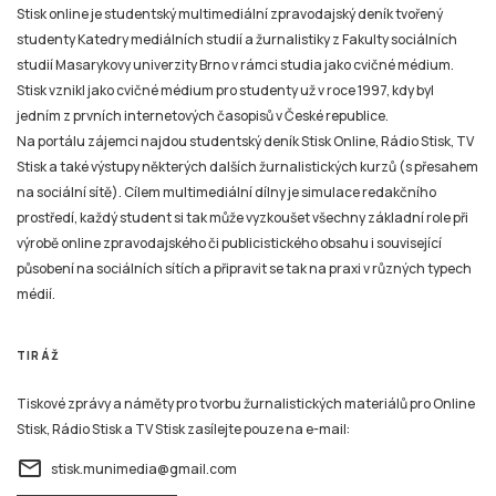
Stisk online je studentský multimediální zpravodajský deník tvořený
studenty Katedry mediálních studií a žurnalistiky z Fakulty sociálních
studií Masarykovy univerzity Brno v rámci studia jako cvičné médium.
Stisk vznikl jako cvičné médium pro studenty už v roce 1997, kdy byl
jedním z prvních internetových časopisů v České republice.
Na portálu zájemci najdou studentský deník Stisk Online, Rádio Stisk, TV
Stisk a také výstupy některých dalších žurnalistických kurzů (s přesahem
na sociální sítě). Cílem multimediální dílny je simulace redakčního
prostředí, každý student si tak může vyzkoušet všechny základní role při
výrobě online zpravodajského či publicistického obsahu i související
působení na sociálních sítích a připravit se tak na praxi v různých typech
médií.
TIRÁŽ
Tiskové zprávy a náměty pro tvorbu žurnalistických materiálů pro Online
Stisk, Rádio Stisk a TV Stisk zasílejte pouze na e-mail:
email
stisk.munimedia@gmail.com