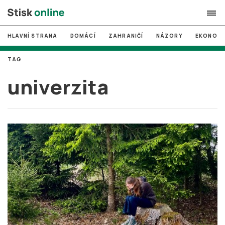
HLAVNÍ STRANA
DOMÁCÍ
ZAHRANIČÍ
NÁZORY
EKONOMI
search
TAG
#
MUNI
univerzita
#
Brno
#
volby
login
PŘIHLÁSIT SE
Zapomněli jste heslo?
Založit nový účet