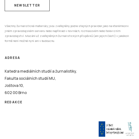
NEWSLETTER
Všechny žurnalistické materiály jsou zveřejněny podle stejných pravidel jako na kterémkoliv
jiném zpravodajském serveru nebo například v novinách, rozhlasovém nebo televizním
zpravodajství. Mazání už zveřejněných žurnalistických příspěvků (ani jejich částí) v jakékoli
formě není možné nyní ani v budoucnu.
ADRESA
Katedra mediálních studií a žurnalistiky,
Fakulta sociálních studií MU,
Joštova 10,
602 00 Brno
REDAKCE