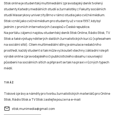
Stisk online je studentský multimediální zpravodajský deník tvořený
studenty Katedry mediálních studií a žurnalistiky z Fakulty sociálních
studií Masarykovy univerzity Brno v rámci studia jako cvičné médium.
Stisk vznikl jako cvičné médium pro studenty už v roce 1997, kdy byl
jedním z prvních internetových časopisů v České republice.
Na portálu zájemci najdou studentský deník Stisk Online, Rádio Stisk, TV
Stisk a také výstupy některých dalších žurnalistických kurzů (s přesahem
na sociální sítě). Cílem multimediální dílny je simulace redakčního
prostředí, každý student si tak může vyzkoušet všechny základní role při
výrobě online zpravodajského či publicistického obsahu i související
působení na sociálních sítích a připravit se tak na praxi v různých typech
médií.
TIRÁŽ
Tiskové zprávy a náměty pro tvorbu žurnalistických materiálů pro Online
Stisk, Rádio Stisk a TV Stisk zasílejte pouze na e-mail:
email
stisk.munimedia@gmail.com