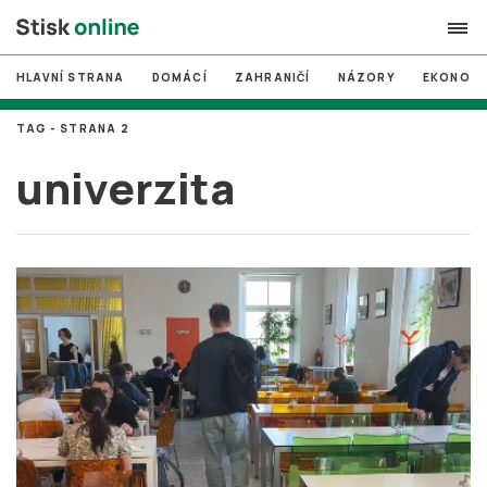
HLAVNÍ STRANA
DOMÁCÍ
ZAHRANIČÍ
NÁZORY
EKONOMI
search
TAG - STRANA 2
#
MUNI
univerzita
#
Brno
#
volby
login
PŘIHLÁSIT SE
Zapomněli jste heslo?
Založit nový účet