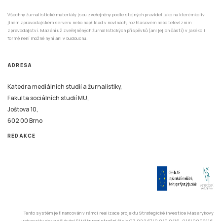
Všechny žurnalistické materiály jsou zveřejněny podle stejných pravidel jako na kterémkoliv
jiném zpravodajském serveru nebo například v novinách, rozhlasovém nebo televizním
zpravodajství. Mazání už zveřejněných žurnalistických příspěvků (ani jejich částí) v jakékoli
formě není možné nyní ani v budoucnu.
ADRESA
Katedra mediálních studií a žurnalistiky,
Fakulta sociálních studií MU,
Joštova 10,
602 00 Brno
REDAKCE
Tento systém je financován v rámci realizace projektu Strategické investice Masarykovy
univerzity do vzdělávání SIMU+ registrační číslo CZ.02.2.67/0.0/0.0/16_016/0002416.