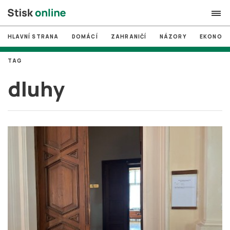
HLAVNÍ STRANA
DOMÁCÍ
ZAHRANIČÍ
NÁZORY
EKONOMI
search
TAG
#
MUNI
dluhy
#
Brno
#
volby
login
PŘIHLÁSIT SE
Zapomněli jste heslo?
Založit nový účet