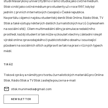
studií Masarykovy univerzity Brno v rámci studia jako cvičné médium.
Stisk vznikl jako cvičné médium pro studenty už v roce 1997, kdy byl
jedním z prvních internetových časopisů v České republice.
Na portálu zájemci najdou studentský deník Stisk Online, Rádio Stisk, TV
Stisk a také výstupy některých dalších žurnalistických kurzů (s přesahem
na sociální sítě). Cílem multimediální dílny je simulace redakčního
prostředí, každý student si tak může vyzkoušet všechny základní role při
výrobě online zpravodajského či publicistického obsahu i související
působení na sociálních sítích a připravit se tak na praxi v různých typech
médií.
TIRÁŽ
Tiskové zprávy a náměty pro tvorbu žurnalistických materiálů pro Online
Stisk, Rádio Stisk a TV Stisk zasílejte pouze na e-mail:
email
stisk.munimedia@gmail.com
NEWSLETTER