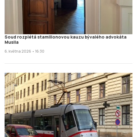
Soud rozplétá stamilionovou kauzu bývalého advokáta
Musila
6. května 2026 • 16:30