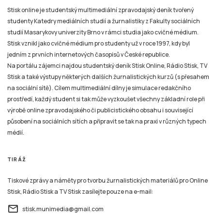
Stisk online je studentský multimediální zpravodajský deník tvořený
studenty Katedry mediálních studií a žurnalistiky z Fakulty sociálních
studií Masarykovy univerzity Brno v rámci studia jako cvičné médium.
Stisk vznikl jako cvičné médium pro studenty už v roce 1997, kdy byl
jedním z prvních internetových časopisů v České republice.
Na portálu zájemci najdou studentský deník Stisk Online, Rádio Stisk, TV
Stisk a také výstupy některých dalších žurnalistických kurzů (s přesahem
na sociální sítě). Cílem multimediální dílny je simulace redakčního
prostředí, každý student si tak může vyzkoušet všechny základní role při
výrobě online zpravodajského či publicistického obsahu i související
působení na sociálních sítích a připravit se tak na praxi v různých typech
médií.
TIRÁŽ
Tiskové zprávy a náměty pro tvorbu žurnalistických materiálů pro Online
Stisk, Rádio Stisk a TV Stisk zasílejte pouze na e-mail:
email
stisk.munimedia@gmail.com