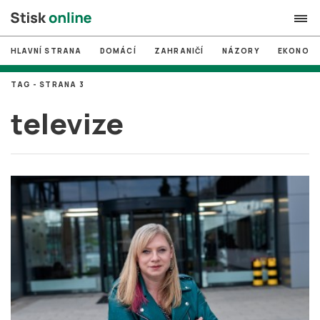
HLAVNÍ STRANA
DOMÁCÍ
ZAHRANIČÍ
NÁZORY
EKONOMI
search
TAG - STRANA 3
#
MUNI
televize
#
Brno
#
volby
login
PŘIHLÁSIT SE
Zapomněli jste heslo?
Založit nový účet