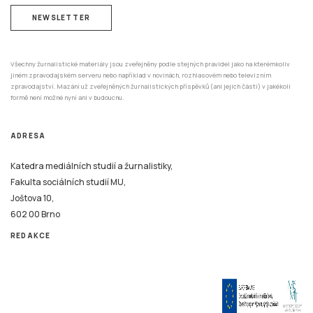
NEWSLETTER
Všechny žurnalistické materiály jsou zveřejněny podle stejných pravidel jako na kterémkoliv
jiném zpravodajském serveru nebo například v novinách, rozhlasovém nebo televizním
zpravodajství. Mazání už zveřejněných žurnalistických příspěvků (ani jejich částí) v jakékoli
formě není možné nyní ani v budoucnu.
ADRESA
Katedra mediálních studií a žurnalistiky,
Fakulta sociálních studií MU,
Joštova 10,
602 00 Brno
REDAKCE