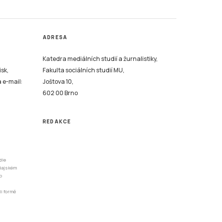
ADRESA
Katedra mediálních studií a žurnalistiky,
isk,
Fakulta sociálních studií MU,
a e-mail:
Joštova 10,
602 00 Brno
REDAKCE
dle
odajském
o
li formě