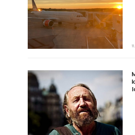
1
M
k
l