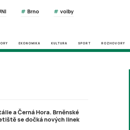
NI
#
Brno
#
volby
ZORY
EKONOMIKA
KULTURA
SPORT
ROZHOVORY
tálie a Černá Hora. Brněnské
etiště se dočká nových linek