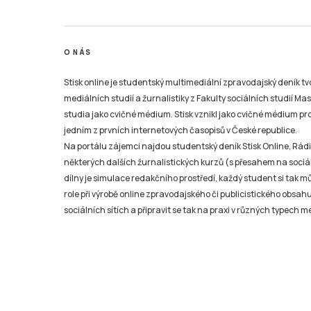
O NÁS
Stisk online je studentský multimediální zpravodajský deník t
mediálních studií a žurnalistiky z Fakulty sociálních studií Ma
studia jako cvičné médium. Stisk vznikl jako cvičné médium pro 
jedním z prvních internetových časopisů v České republice.
Na portálu zájemci najdou studentský deník Stisk Online, Rádio
některých dalších žurnalistických kurzů (s přesahem na sociál
dílny je simulace redakčního prostředí, každý student si tak 
role při výrobě online zpravodajského či publicistického obsahu
sociálních sítích a připravit se tak na praxi v různých typech mé