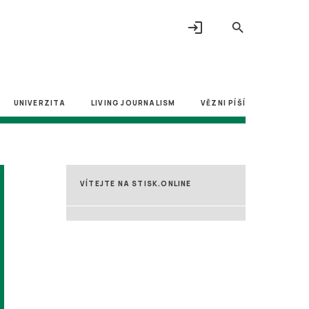
login
search
UNIVERZITA
LIVING JOURNALISM
VĚZNI PÍŠÍ
VÍTEJTE NA STISK.ONLINE