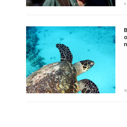
4
B
o
n
30