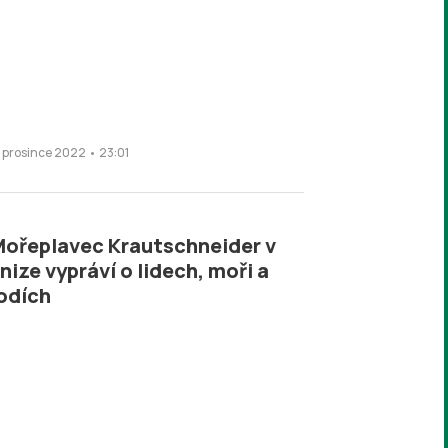
1. prosince 2022 • 23:01
ořeplavec Krautschneider v
nize vypráví o lidech, moři a
odích