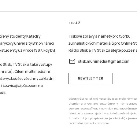
TIRÁŽ
vořený studenty Katedry
Tiskové zprávy a náměty pro tvorbu
sarykovy univerzity Brno v rámci
žurnalistických materiálů pro Online St
studenty už v roce 1997, kdy byl
Rádio Stisk a TV Stisk zasílejte pouze n
email
stisk.munimedia@gmail.com
 Stisk, TV Stisk a také výstupy
ní sítě). Cílem multimediální
může vyzkoušet všechny základní
NEWSLETTER
 i související působení na
dií.
Všechny žurnalistické materiály jsou zveřejněny po
stejných pravidel jako na kterémkoliv jiném zprav
serveru nebo například v novinách, rozhlasovém neb
televizním zpravodajství. Mazání už zveřejněných
žurnalistických příspěvků (ani jejich částí) v jakéko
není možné nyní ani v budoucnu.