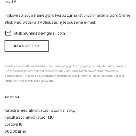
TIRÁŽ
Tiskové zprávy a náměty pro tvorbu žurnalistických materiálů pro Online
Stisk, Rádio Stisk a TV Stisk zasílejte pouze na e-mail:
email
stisk.munimedia@gmail.com
NEWSLETTER
Všechny žurnalistické materiály jsou zveřejněny podle stejných pravidel jako na kterémkoliv
jiném zpravodajském serveru nebo například v novinách, rozhlasovém nebo televizním
zpravodajství. Mazání už zveřejněných žurnalistických příspěvků (ani jejich částí) v jakékoli
formě není možné nyní ani v budoucnu.
ADRESA
Katedra mediálních studií a žurnalistiky,
Fakulta sociálních studií MU,
Joštova 10,
602 00 Brno