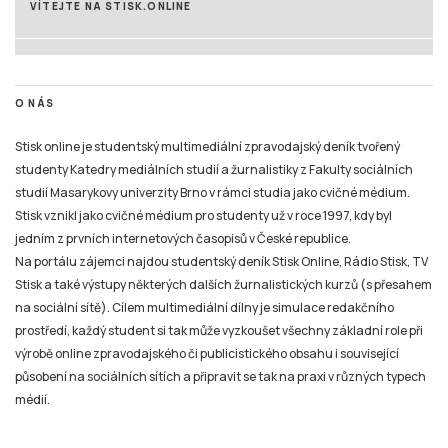
VÍTEJTE NA STISK.ONLINE
O NÁS
Stisk online je studentský multimediální zpravodajský deník tvořený
studenty Katedry mediálních studií a žurnalistiky z Fakulty sociálních
studií Masarykovy univerzity Brno v rámci studia jako cvičné médium.
Stisk vznikl jako cvičné médium pro studenty už v roce 1997, kdy byl
jedním z prvních internetových časopisů v České republice.
Na portálu zájemci najdou studentský deník Stisk Online, Rádio Stisk, TV
Stisk a také výstupy některých dalších žurnalistických kurzů (s přesahem
na sociální sítě). Cílem multimediální dílny je simulace redakčního
prostředí, každý student si tak může vyzkoušet všechny základní role při
výrobě online zpravodajského či publicistického obsahu i související
působení na sociálních sítích a připravit se tak na praxi v různých typech
médií.