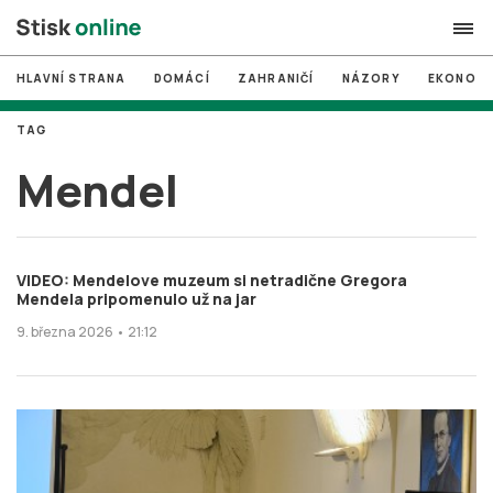
HLAVNÍ STRANA
DOMÁCÍ
ZAHRANIČÍ
NÁZORY
EKONOMI
search
TAG
#
MUNI
Mendel
#
Brno
#
volby
VIDEO: Mendelove muzeum si netradične Gregora
login
PŘIHLÁSIT SE
Mendela pripomenulo už na jar
9. března 2026 • 21:12
Zapomněli jste heslo?
Založit nový účet