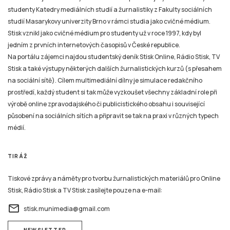
studenty Katedry mediálních studií a žurnalistiky z Fakulty sociálních
studií Masarykovy univerzity Brno v rámci studia jako cvičné médium.
Stisk vznikl jako cvičné médium pro studenty už v roce 1997, kdy byl
jedním z prvních internetových časopisů v České republice.
Na portálu zájemci najdou studentský deník Stisk Online, Rádio Stisk, TV
Stisk a také výstupy některých dalších žurnalistických kurzů (s přesahem
na sociální sítě). Cílem multimediální dílny je simulace redakčního
prostředí, každý student si tak může vyzkoušet všechny základní role při
výrobě online zpravodajského či publicistického obsahu i související
působení na sociálních sítích a připravit se tak na praxi v různých typech
médií.
TIRÁŽ
Tiskové zprávy a náměty pro tvorbu žurnalistických materiálů pro Online
Stisk, Rádio Stisk a TV Stisk zasílejte pouze na e-mail:
email
stisk.munimedia@gmail.com
NEWSLETTER