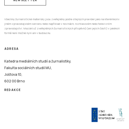
Všechny žurnalistické materiály jsou zveřejněny podle stejných pravidel jako na kterémkoliv
jiném zpravodajském serveru nebo například v novinách, rozhlasovém nebo televizním
zpravodajství. Mazání už zveřejněných žurnalistických příspěvků (ani jejich částí) v jakékoli
formě není možné nyní ani v budoucnu.
ADRESA
Katedra mediálních studií a žurnalistiky,
Fakulta sociálních studií MU,
Joštova 10,
602 00 Brno
REDAKCE