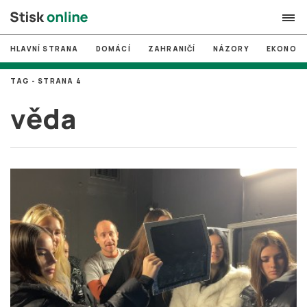
HLAVNÍ STRANA
DOMÁCÍ
ZAHRANIČÍ
NÁZORY
EKONOMI
search
TAG - STRANA 4
#
MUNI
věda
#
Brno
#
volby
login
PŘIHLÁSIT SE
Zapomněli jste heslo?
Založit nový účet