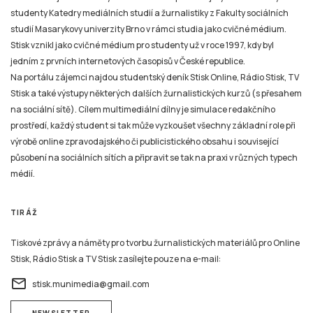
studenty Katedry mediálních studií a žurnalistiky z Fakulty sociálních
studií Masarykovy univerzity Brno v rámci studia jako cvičné médium.
Stisk vznikl jako cvičné médium pro studenty už v roce 1997, kdy byl
jedním z prvních internetových časopisů v České republice.
Na portálu zájemci najdou studentský deník Stisk Online, Rádio Stisk, TV
Stisk a také výstupy některých dalších žurnalistických kurzů (s přesahem
na sociální sítě). Cílem multimediální dílny je simulace redakčního
prostředí, každý student si tak může vyzkoušet všechny základní role při
výrobě online zpravodajského či publicistického obsahu i související
působení na sociálních sítích a připravit se tak na praxi v různých typech
médií.
TIRÁŽ
Tiskové zprávy a náměty pro tvorbu žurnalistických materiálů pro Online
Stisk, Rádio Stisk a TV Stisk zasílejte pouze na e-mail:
email
stisk.munimedia@gmail.com
NEWSLETTER