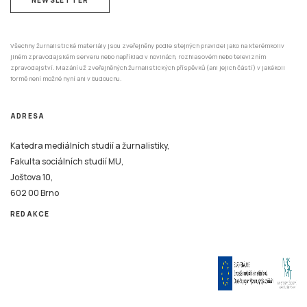
Všechny žurnalistické materiály jsou zveřejněny podle stejných pravidel jako na kterémkoliv
jiném zpravodajském serveru nebo například v novinách, rozhlasovém nebo televizním
zpravodajství. Mazání už zveřejněných žurnalistických příspěvků (ani jejich částí) v jakékoli
formě není možné nyní ani v budoucnu.
ADRESA
Katedra mediálních studií a žurnalistiky,
Fakulta sociálních studií MU,
Joštova 10,
602 00 Brno
REDAKCE