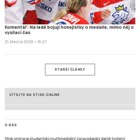
Komentář: Na ledě bojují hokejistky o medaile, mimo něj o
vysílací čas
21. března 2026 • 16:27
STARŠÍ ČLÁNKY
VÍTEJTE NA STISK.ONLINE
O NÁS
Stisk online je studentský multimediální zpravodajský deník tvořený