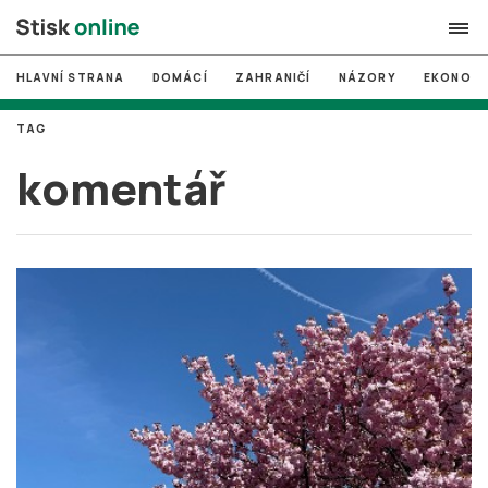
HLAVNÍ STRANA
DOMÁCÍ
ZAHRANIČÍ
NÁZORY
EKONOMI
search
TAG
#
MUNI
komentář
#
Brno
#
volby
login
PŘIHLÁSIT SE
Zapomněli jste heslo?
Založit nový účet