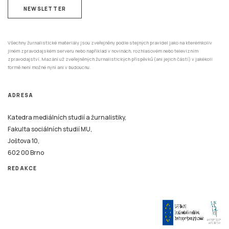
NEWSLETTER
Všechny žurnalistické materiály jsou zveřejněny podle stejných pravidel jako na kterémkoliv
jiném zpravodajském serveru nebo například v novinách, rozhlasovém nebo televizním
zpravodajství. Mazání už zveřejněných žurnalistických příspěvků (ani jejich částí) v jakékoli
formě není možné nyní ani v budoucnu.
ADRESA
Katedra mediálních studií a žurnalistiky,
Fakulta sociálních studií MU,
Joštova 10,
602 00 Brno
REDAKCE