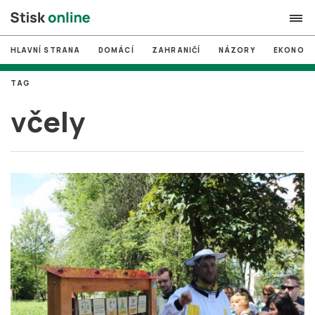
HLAVNÍ STRANA
DOMÁCÍ
ZAHRANIČÍ
NÁZORY
EKONOMI
search
TAG
#
MUNI
včely
#
Brno
#
volby
login
PŘIHLÁSIT SE
Zapomněli jste heslo?
Založit nový účet