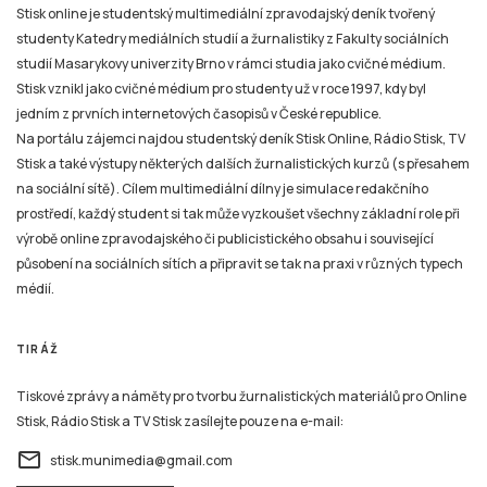
Stisk online je studentský multimediální zpravodajský deník tvořený
studenty Katedry mediálních studií a žurnalistiky z Fakulty sociálních
studií Masarykovy univerzity Brno v rámci studia jako cvičné médium.
Stisk vznikl jako cvičné médium pro studenty už v roce 1997, kdy byl
jedním z prvních internetových časopisů v České republice.
Na portálu zájemci najdou studentský deník Stisk Online, Rádio Stisk, TV
Stisk a také výstupy některých dalších žurnalistických kurzů (s přesahem
na sociální sítě). Cílem multimediální dílny je simulace redakčního
prostředí, každý student si tak může vyzkoušet všechny základní role při
výrobě online zpravodajského či publicistického obsahu i související
působení na sociálních sítích a připravit se tak na praxi v různých typech
médií.
TIRÁŽ
Tiskové zprávy a náměty pro tvorbu žurnalistických materiálů pro Online
Stisk, Rádio Stisk a TV Stisk zasílejte pouze na e-mail:
email
stisk.munimedia@gmail.com