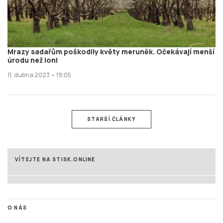
Mrazy sadařům poškodily květy meruněk. Očekávají menší
úrodu než loni
11. dubna 2023 • 19:05
STARŠÍ ČLÁNKY
VÍTEJTE NA STISK.ONLINE
O NÁS