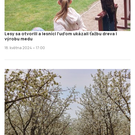
Lesy sa otvorili a lesníci ľuďom ukázali ťažbu dreva i
výrobu medu
18. května 2024 • 17:00