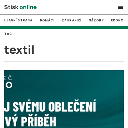
HLAVNÍ STRANA
DOMÁCÍ
ZAHRANIČÍ
NÁZORY
EKONOMI
search
TAG
#
MUNI
textil
#
Brno
#
volby
login
PŘIHLÁSIT SE
Zapomněli jste heslo?
Založit nový účet