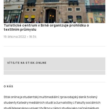
Turistické centrum v Brně organizuje prohlídku o
textilním průmyslu
19. března 2022 • 18:34
VÍTEJTE NA STISK.ONLINE
O NÁS
Stisk online je studentský multimediální zpravodajský deník tvořený
studenty Katedry mediálních studií a žurnalistiky z Fakulty sociálních
studií Masarykovy univerzity Brno v rámci studia jako cvičné médium.