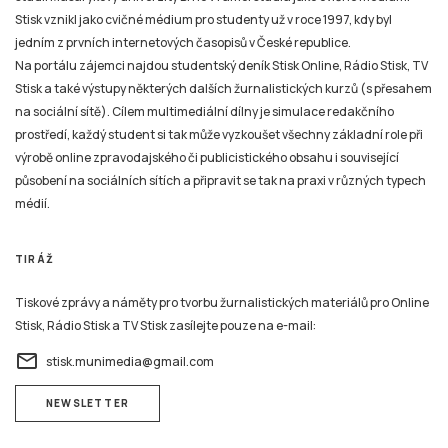
Stisk vznikl jako cvičné médium pro studenty už v roce 1997, kdy byl
jedním z prvních internetových časopisů v České republice.
Na portálu zájemci najdou studentský deník Stisk Online, Rádio Stisk, TV
Stisk a také výstupy některých dalších žurnalistických kurzů (s přesahem
na sociální sítě). Cílem multimediální dílny je simulace redakčního
prostředí, každý student si tak může vyzkoušet všechny základní role při
výrobě online zpravodajského či publicistického obsahu i související
působení na sociálních sítích a připravit se tak na praxi v různých typech
médií.
TIRÁŽ
Tiskové zprávy a náměty pro tvorbu žurnalistických materiálů pro Online
Stisk, Rádio Stisk a TV Stisk zasílejte pouze na e-mail:
email
stisk.munimedia@gmail.com
NEWSLETTER