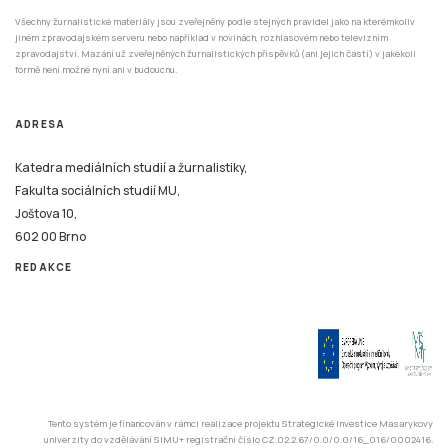
Všechny žurnalistické materiály jsou zveřejněny podle stejných pravidel jako na kterémkoliv
jiném zpravodajském serveru nebo například v novinách, rozhlasovém nebo televizním
zpravodajství. Mazání už zveřejněných žurnalistických příspěvků (ani jejich částí) v jakékoli
formě není možné nyní ani v budoucnu.
ADRESA
Katedra mediálních studií a žurnalistiky,
Fakulta sociálních studií MU,
Joštova 10,
602 00 Brno
REDAKCE
Tento systém je financován v rámci realizace projektu Strategické investice Masarykovy
univerzity do vzdělávání SIMU+ registrační číslo CZ.02.2.67/0.0/0.0/16_016/0002416.