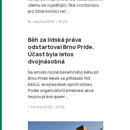
všemu se vyjadřující, říká v rozhovoru
pro Stisk končící veř ...
16. června 2026 • 10:20
Běh za lidská práva
odstartoval Brno Pride.
Účast byla letos
dvojnásobná
Na letošní ročník benefičního běhu při
Brno Pride Week se přihlásilo 150
běžců, dvojnásobek oproti loňsku.
Podle organizátorů brněnské akce
nejsou práva queer ...
1. června 2026 • 10:56