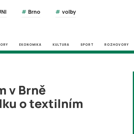
NI
#
Brno
#
volby
ZORY
EKONOMIKA
KULTURA
SPORT
ROZHOVORY
m v Brně
dku o textilním