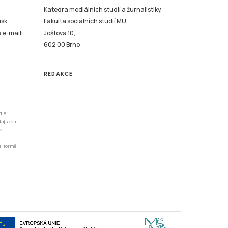
Katedra mediálních studií a žurnalistiky,
isk,
Fakulta sociálních studií MU,
a e-mail:
Joštova 10,
602 00 Brno
REDAKCE
dle
odajském
o
li formě