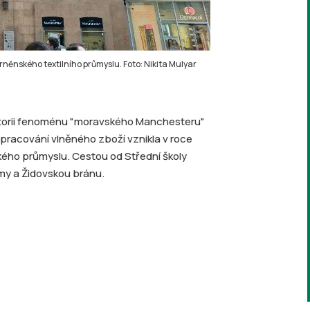
brněnského textilního průmyslu. Foto: Nikita Mulyar
torii fenoménu "moravského Manchesteru"
zpracování vlněného zboží vznikla v roce
ského průmyslu. Cestou od Střední školy
my a Židovskou bránu.