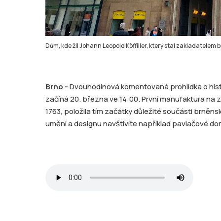
Dům, kde žil Johann Leopold Köffiller, který stal zakladatelem 
Brno -
Dvouhodinová komentovaná prohlídka o his
začíná 20. března ve 14:00. První manufaktura na 
1763, položila tím začátky důležité součásti brněn
umění a designu navštívíte například pavlačové do