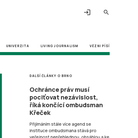
login
search
UNIVERZITA
LIVING JOURNALISM
VĚZNI PÍŠÍ
DALŠÍ ČLÁNKY O BRNO
Ochránce práv musí
pociťovat nezávislost,
říká končící ombudsman
Křeček
Přijímáním stále více agend se
instituce ombudsmana stává pro
veřejnost nepřehlednou, obsáhlou a ke