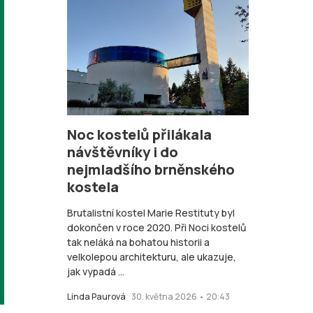
Noc kostelů přilákala
návštěvníky i do
nejmladšího brněnského
kostela
Brutalistní kostel Marie Restituty byl
dokončen v roce 2020. Při Noci kostelů
tak neláká na bohatou historii a
velkolepou architekturu, ale ukazuje,
jak vypadá ...
Linda Paurová
30. května 2026 • 20:43