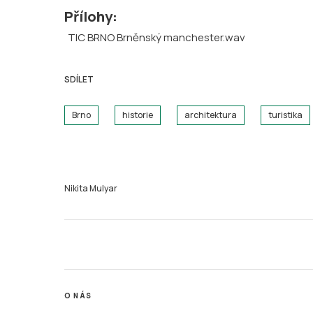
Přílohy:
TIC BRNO Brněnský manchester.wav
SDÍLET
Brno
historie
architektura
turistika
Nikita Mulyar
O NÁS