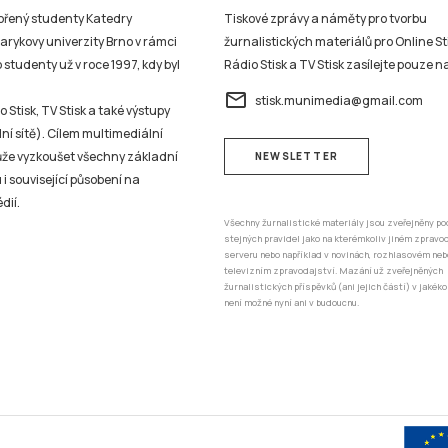
vořený studenty Katedry
Tiskové zprávy a náměty pro tvorbu
sarykovy univerzity Brno v rámci
žurnalistických materiálů pro Online St
studenty už v roce 1997, kdy byl
Rádio Stisk a TV Stisk zasílejte pouze n
email
stisk.munimedia@gmail.com
 Stisk, TV Stisk a také výstupy
ní sítě). Cílem multimediální
může vyzkoušet všechny základní
NEWSLETTER
 i související působení na
dií.
Všechny žurnalistické materiály jsou zveřejněny po
stejných pravidel jako na kterémkoliv jiném zprav
serveru nebo například v novinách, rozhlasovém neb
televizním zpravodajství. Mazání už zveřejněných
žurnalistických příspěvků (ani jejich částí) v jakéko
není možné nyní ani v budoucnu.