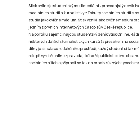
Stisk online je studentský multimediální zpravodajský deník t
mediálních studií a žurnalistiky z Fakulty sociálních studií Ma
studia jako cvičné médium. Stisk vznikl jako cvičné médium pro 
jedním z prvních internetových časopisů v České republice.
Na portálu zájemci najdou studentský deník Stisk Online, Rádio
některých dalších žurnalistických kurzů (s přesahem na sociál
dílny je simulace redakčního prostředí, každý student si tak 
role při výrobě online zpravodajského či publicistického obsahu
sociálních sítích a připravit se tak na praxi v různých typech mé