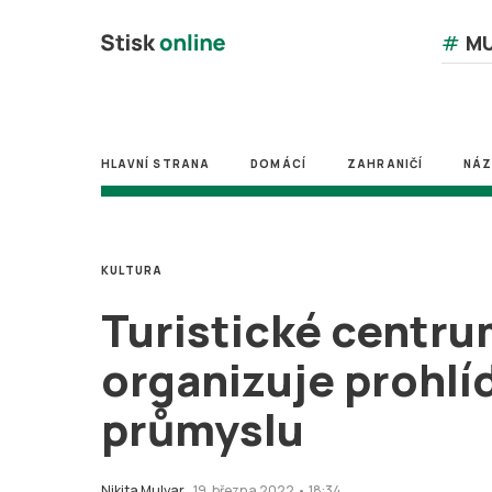
#
MU
HLAVNÍ STRANA
DOMÁCÍ
ZAHRANIČÍ
NÁ
KULTURA
Turistické centru
organizuje prohlí
průmyslu
Nikita Mulyar
19. března 2022 • 18:34