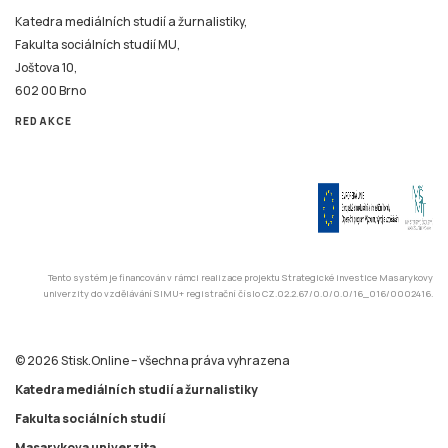
Katedra mediálních studií a žurnalistiky,
Fakulta sociálních studií MU,
Joštova 10,
602 00 Brno
REDAKCE
Tento systém je financován v rámci realizace projektu Strategické investice Masarykovy
univerzity do vzdělávání SIMU+ registrační číslo CZ.02.2.67/0.0/0.0/16_016/0002416.
© 2026 Stisk.Online – všechna práva vyhrazena
Katedra mediálních studií a žurnalistiky
Fakulta sociálních studií
Masarykova univerzita