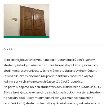
O NÁS
Stisk online je studentský multimediální zpravodajský deník tvořený
studenty Katedry mediálních studií a žurnalistiky z Fakulty sociálních
studií Masarykovy univerzity Brno v rámci studia jako cvičné médium.
Stisk vznikl jako cvičné médium pro studenty už v roce 1997, kdy byl
jedním z prvních internetových časopisů v České republice.
Na portálu zájemci najdou studentský deník Stisk Online, Rádio Stisk, TV
Stisk a také výstupy některých dalších žurnalistických kurzů (s přesahem
na sociální sítě). Cílem multimediální dílny je simulace redakčního
prostředí, každý student si tak může vyzkoušet všechny základní role při