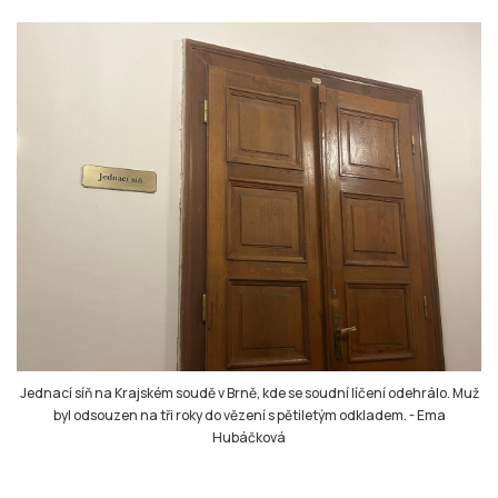
Jednací síň na Krajském soudě v Brně, kde se soudní líčení odehrálo. Muž
byl odsouzen na tři roky do vězení s pětiletým odkladem.
-
Ema
Hubáčková