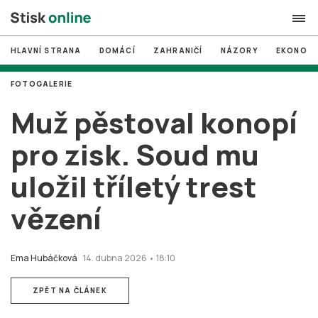
HLAVNÍ STRANA
DOMÁCÍ
ZAHRANIČÍ
NÁZORY
EKONOMI
search
FOTOGALERIE
#
MUNI
Muž pěstoval konopí
#
Brno
pro zisk. Soud mu
#
volby
uložil tříletý trest
login
PŘIHLÁSIT SE
vězení
Zapomněli jste heslo?
Založit nový účet
Ema Hubáčková
14. dubna 2026 • 18:10
ZPĚT NA ČLÁNEK