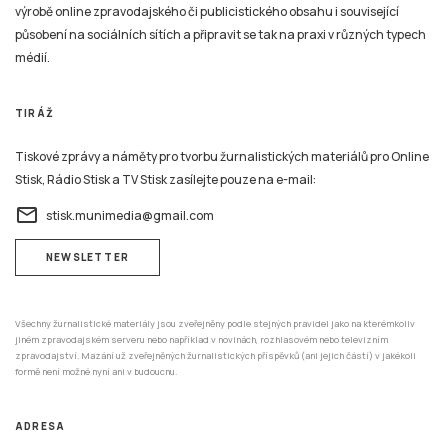
výrobě online zpravodajského či publicistického obsahu i související
působení na sociálních sítích a připravit se tak na praxi v různých typech
médií.
TIRÁŽ
Tiskové zprávy a náměty pro tvorbu žurnalistických materiálů pro Online
Stisk, Rádio Stisk a TV Stisk zasílejte pouze na e-mail:
email
stisk.munimedia@gmail.com
NEWSLETTER
Všechny žurnalistické materiály jsou zveřejněny podle stejných pravidel jako na kterémkoliv
jiném zpravodajském serveru nebo například v novinách, rozhlasovém nebo televizním
zpravodajství. Mazání už zveřejněných žurnalistických příspěvků (ani jejich částí) v jakékoli
formě není možné nyní ani v budoucnu.
ADRESA