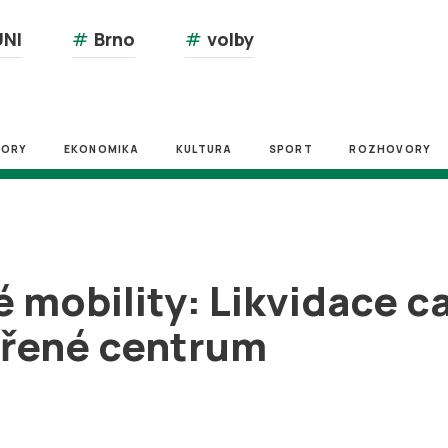
NI
#
Brno
#
volby
ZORY
EKONOMIKA
KULTURA
SPORT
ROZHOVORY
mobility: Likvidace ca
vřené centrum