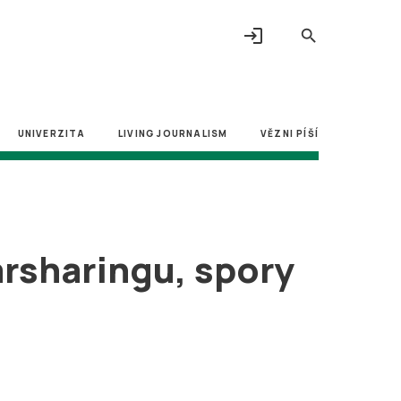
login
search
UNIVERZITA
LIVING JOURNALISM
VĚZNI PÍŠÍ
rsharingu, spory