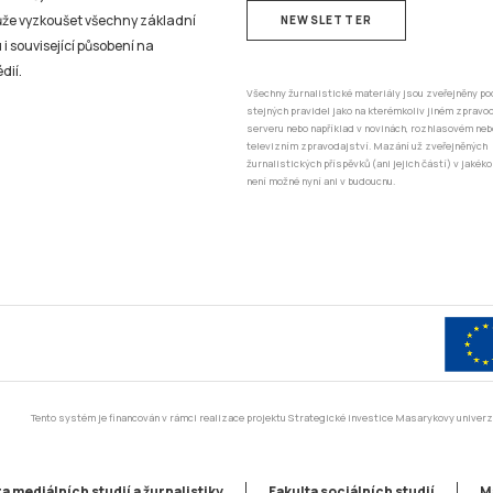
může vyzkoušet všechny základní
NEWSLETTER
 i související působení na
dií.
Všechny žurnalistické materiály jsou zveřejněny po
stejných pravidel jako na kterémkoliv jiném zprav
serveru nebo například v novinách, rozhlasovém neb
televizním zpravodajství. Mazání už zveřejněných
žurnalistických příspěvků (ani jejich částí) v jakéko
není možné nyní ani v budoucnu.
Tento systém je financován v rámci realizace projektu Strategické investice Masarykovy unive
a mediálních studií a žurnalistiky
Fakulta sociálních studií
M