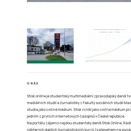
O NÁS
Stisk online je studentský multimediální zpravodajský deník t
mediálních studií a žurnalistiky z Fakulty sociálních studií Ma
studia jako cvičné médium. Stisk vznikl jako cvičné médium pro 
jedním z prvních internetových časopisů v České republice.
Na portálu zájemci najdou studentský deník Stisk Online, Rádio
některých dalších žurnalistických kurzů (s přesahem na sociál