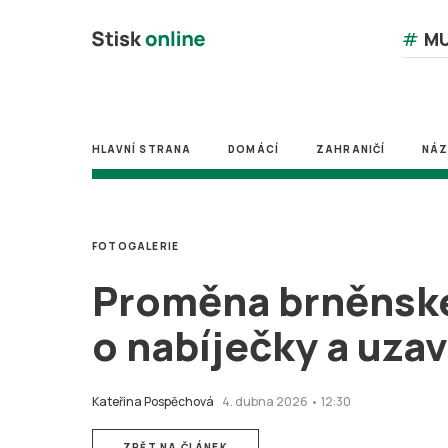
#
MU
HLAVNÍ STRANA
DOMÁCÍ
ZAHRANIČÍ
NÁ
FOTOGALERIE
Proměna brněnské 
o nabíječky a uza
Kateřina Pospěchová
4. dubna 2026 • 12:30
ZPĚT NA ČLÁNEK