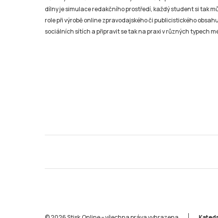
dílny je simulace redakčního prostředí, každý student si tak 
role při výrobě online zpravodajského či publicistického obsahu
sociálních sítích a připravit se tak na praxi v různých typech mé
© 2026 Stisk.Online – všechna práva vyhrazena
Katedr