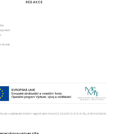
REDAKCE
dle
odajském
o
li formě
rzity do vzdělávání SIMU+ registrační číslo CZ.02.2.67/0.0/0.0/16_016/0002416.
asarykova univerzita