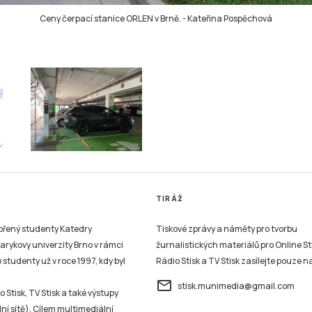
Ceny čerpací stanice ORLEN v Brně.
-
Kateřina Pospěchová
TIRÁŽ
vořený studenty Katedry
Tiskové zprávy a náměty pro tvorbu
sarykovy univerzity Brno v rámci
žurnalistických materiálů pro Online St
studenty už v roce 1997, kdy byl
Rádio Stisk a TV Stisk zasílejte pouze n
email
stisk.munimedia@gmail.com
 Stisk, TV Stisk a také výstupy
ní sítě). Cílem multimediální