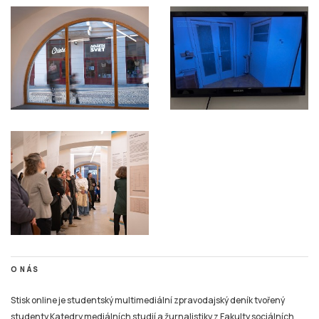
O NÁS
Stisk online je studentský multimediální zpravodajský deník tvořený
studenty Katedry mediálních studií a žurnalistiky z Fakulty sociálních