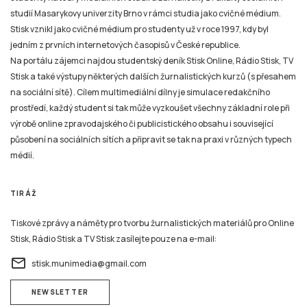
studií Masarykovy univerzity Brno v rámci studia jako cvičné médium.
Stisk vznikl jako cvičné médium pro studenty už v roce 1997, kdy byl
jedním z prvních internetových časopisů v České republice.
Na portálu zájemci najdou studentský deník Stisk Online, Rádio Stisk, TV
Stisk a také výstupy některých dalších žurnalistických kurzů (s přesahem
na sociální sítě). Cílem multimediální dílny je simulace redakčního
prostředí, každý student si tak může vyzkoušet všechny základní role při
výrobě online zpravodajského či publicistického obsahu i související
působení na sociálních sítích a připravit se tak na praxi v různých typech
médií.
TIRÁŽ
Tiskové zprávy a náměty pro tvorbu žurnalistických materiálů pro Online
Stisk, Rádio Stisk a TV Stisk zasílejte pouze na e-mail:
email
stisk.munimedia@gmail.com
NEWSLETTER