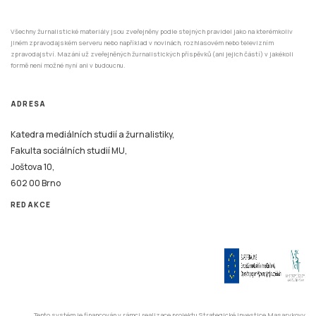
Všechny žurnalistické materiály jsou zveřejněny podle stejných pravidel jako na kterémkoliv
jiném zpravodajském serveru nebo například v novinách, rozhlasovém nebo televizním
zpravodajství. Mazání už zveřejněných žurnalistických příspěvků (ani jejich částí) v jakékoli
formě není možné nyní ani v budoucnu.
ADRESA
Katedra mediálních studií a žurnalistiky,
Fakulta sociálních studií MU,
Joštova 10,
602 00 Brno
REDAKCE
Tento systém je financován v rámci realizace projektu Strategické investice Masarykovy