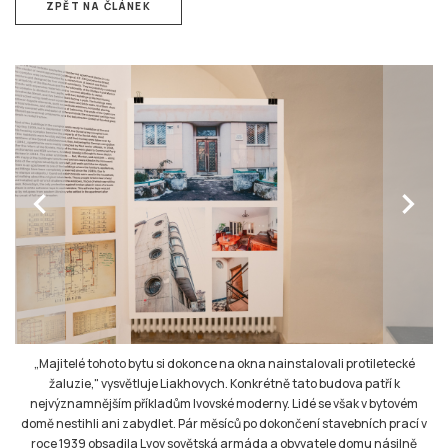
ZPĚT NA ČLÁNEK
chevron_left
chevron_right
„Majitelé tohoto bytu si dokonce na okna nainstalovali protiletecké
žaluzie," vysvětluje Liakhovych. Konkrétně tato budova patří k
nejvýznamnějším příkladům lvovské moderny. Lidé se však v bytovém
domě nestihli ani zabydlet. Pár měsíců po dokončení stavebních prací v
roce 1939 obsadila Lvov sovětská armáda a obyvatele domu násilně