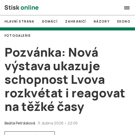
HLAVNÍ STRANA
DOMÁCÍ
ZAHRANIČÍ
NÁZORY
EKONOMI
search
FOTOGALERIE
#
MUNI
Pozvánka: Nová
#
Brno
výstava ukazuje
#
volby
schopnost Lvova
login
PŘIHLÁSIT SE
rozkvétat i reagovat
Zapomněli jste heslo?
Založit nový účet
na těžké časy
Beáta Petrásková
11. dubna 2026 • 22:05