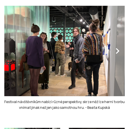
chevron_right
Festival návštěvníkům nabízí různé perspektivy, skrze něž lze herní tvorbu
vnímat jinak než jen jako samotnou hru.
-
Beata Kupská