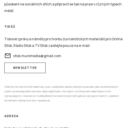
působení na sociálních sítích a připravit se tak na praxi v různých typech
médií.
TIRÁŽ
Tiskové zprávy a náměty pro tvorbu žurnalistických materiálů pro Online
Stisk, Rádio Stisk a TV Stisk zasílejte pouze na e-mail:
email
stisk.munimedia@gmail.com
NEWSLETTER
Všechny žurnalistické materiály jsou zveřejněny podle stejných pravidel jako na kterémkoliv
jiném zpravodajském serveru nebo například v novinách, rozhlasovém nebo televizním
zpravodajství. Mazání už zveřejněných žurnalistických příspěvků (ani jejich částí) v jakékoli
formě není možné nyní ani v budoucnu.
ADRESA