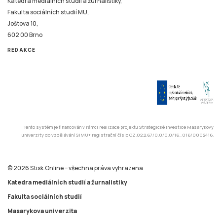
Katedra mediálních studií a žurnalistiky,
Fakulta sociálních studií MU,
Joštova 10,
602 00 Brno
REDAKCE
Tento systém je financován v rámci realizace projektu Strategické investice Masarykovy
univerzity do vzdělávání SIMU+ registrační číslo CZ.02.2.67/0.0/0.0/16_016/0002416.
© 2026 Stisk.Online – všechna práva vyhrazena
Katedra mediálních studií a žurnalistiky
Fakulta sociálních studií
Masarykova univerzita