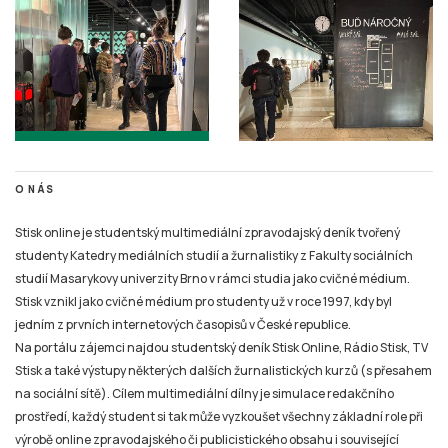
O NÁS
Stisk online je studentský multimediální zpravodajský deník tvořený
studenty Katedry mediálních studií a žurnalistiky z Fakulty sociálních
studií Masarykovy univerzity Brno v rámci studia jako cvičné médium.
Stisk vznikl jako cvičné médium pro studenty už v roce 1997, kdy byl
jedním z prvních internetových časopisů v České republice.
Na portálu zájemci najdou studentský deník Stisk Online, Rádio Stisk, TV
Stisk a také výstupy některých dalších žurnalistických kurzů (s přesahem
na sociální sítě). Cílem multimediální dílny je simulace redakčního
prostředí, každý student si tak může vyzkoušet všechny základní role při
výrobě online zpravodajského či publicistického obsahu i související