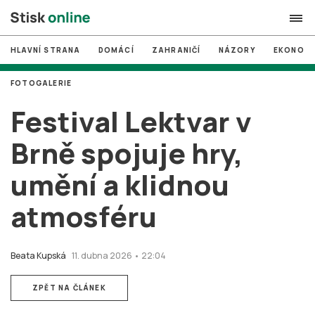
HLAVNÍ STRANA
DOMÁCÍ
ZAHRANIČÍ
NÁZORY
EKONOMI
search
FOTOGALERIE
#
MUNI
Festival Lektvar v
#
Brno
Brně spojuje hry,
#
volby
umění a klidnou
login
PŘIHLÁSIT SE
atmosféru
Zapomněli jste heslo?
Založit nový účet
Beata Kupská
11. dubna 2026 • 22:04
ZPĚT NA ČLÁNEK