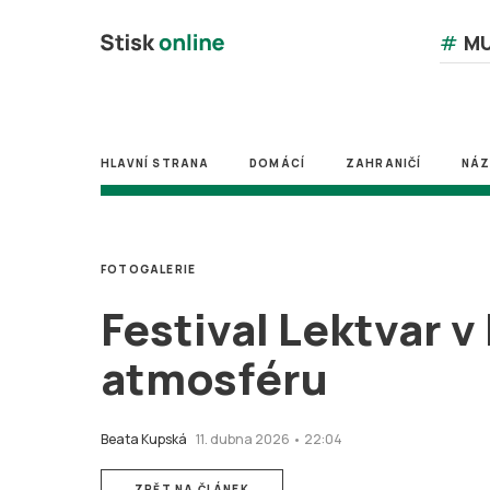
#
MU
HLAVNÍ STRANA
DOMÁCÍ
ZAHRANIČÍ
NÁ
FOTOGALERIE
Festival Lektvar v
atmosféru
Beata Kupská
11. dubna 2026 • 22:04
ZPĚT NA ČLÁNEK