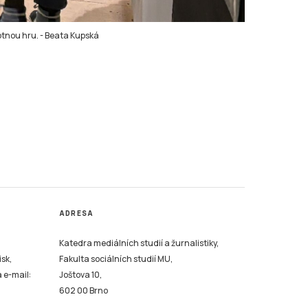
otnou hru.
-
Beata Kupská
ADRESA
Katedra mediálních studií a žurnalistiky,
isk,
Fakulta sociálních studií MU,
a e-mail:
Joštova 10,
602 00 Brno