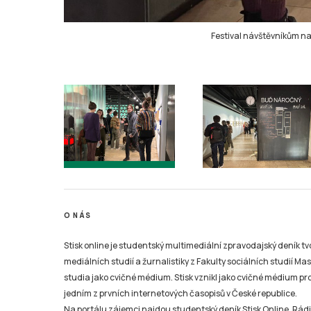
Festival návštěvníkům nab
O NÁS
Stisk online je studentský multimediální zpravodajský deník t
mediálních studií a žurnalistiky z Fakulty sociálních studií Ma
studia jako cvičné médium. Stisk vznikl jako cvičné médium pro 
jedním z prvních internetových časopisů v České republice.
Na portálu zájemci najdou studentský deník Stisk Online, Rádio