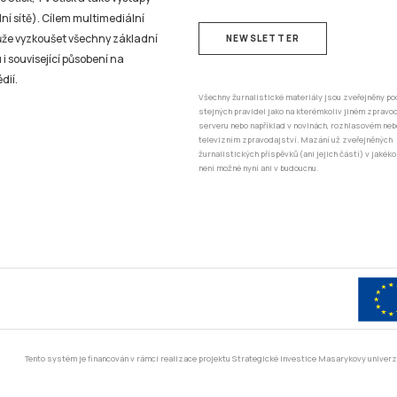
ní sítě). Cílem multimediální
může vyzkoušet všechny základní
NEWSLETTER
 i související působení na
dií.
Všechny žurnalistické materiály jsou zveřejněny po
stejných pravidel jako na kterémkoliv jiném zprav
serveru nebo například v novinách, rozhlasovém neb
televizním zpravodajství. Mazání už zveřejněných
žurnalistických příspěvků (ani jejich částí) v jakéko
není možné nyní ani v budoucnu.
Tento systém je financován v rámci realizace projektu Strategické investice Masarykovy unive