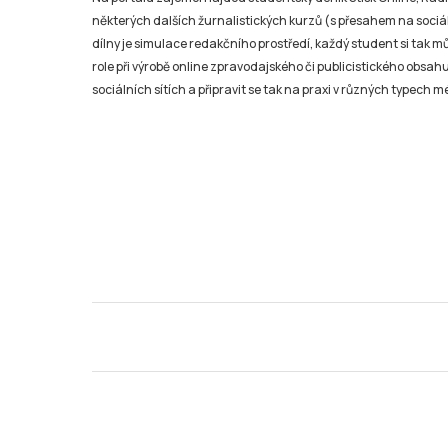
některých dalších žurnalistických kurzů (s přesahem na sociál
dílny je simulace redakčního prostředí, každý student si tak 
role při výrobě online zpravodajského či publicistického obsahu
sociálních sítích a připravit se tak na praxi v různých typech mé