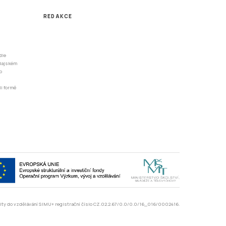
REDAKCE
dle
odajském
o
li formě
rzity do vzdělávání SIMU+ registrační číslo CZ.02.2.67/0.0/0.0/16_016/0002416.