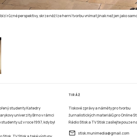
ízí různé perspektivy, skrze něž lze herní tvorbu vnímat jinak než jen jako sam
TIRÁŽ
vořený studenty Katedry
Tiskové zprávy a náměty pro tvorbu
sarykovy univerzity Brno v rámci
žurnalistických materiálů pro Online St
studenty už v roce 1997, kdy byl
Rádio Stisk a TV Stisk zasílejte pouze n
email
stisk.munimedia@gmail.com
 Stisk, TV Stisk a také výstupy