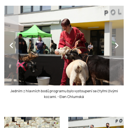
chevron_left
chevron_right
Jedním z hlavních bodů programu bylo vystoupení se čtyřmi živými
kozami.
-
Elen Chlumská