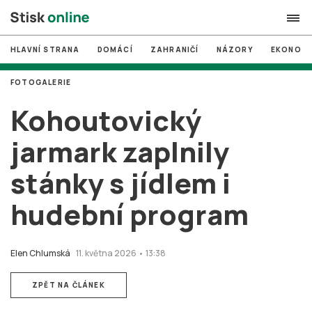
HLAVNÍ STRANA
DOMÁCÍ
ZAHRANIČÍ
NÁZORY
EKONOMI
search
FOTOGALERIE
#
MUNI
Kohoutovický
#
Brno
jarmark zaplnily
#
volby
stánky s jídlem i
login
PŘIHLÁSIT SE
hudební program
Zapomněli jste heslo?
Založit nový účet
Elen Chlumská
11. května 2026 • 13:38
ZPĚT NA ČLÁNEK