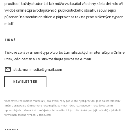
prostředí, každý student si tak může vyzkoušet všechny základní role při
výrobě online zpravodajského či publicistického obsahu i související
působení na sociálních sítích a připravit se tak na praxi v různých typech
médií.
TIRÁŽ
Tiskové zprávy a náměty pro tvorbu žurnalistických materiálů pro Online
Stisk, Rádio Stisk a TV Stisk zasílejte pouze na e-mail:
email
stisk.munimedia@gmail.com
NEWSLETTER
Všechny žurnalistické materiály jsou zveřejněny podle stejných pravidel jako na kterémkoliv
jiném zpravodajském serveru nebo například v novinách, rozhlasovém nebo televizním
zpravodajství. Mazání už zveřejněných žurnalistických příspěvků (ani jejich částí) v jakékoli
formě není možné nyní ani v budoucnu.