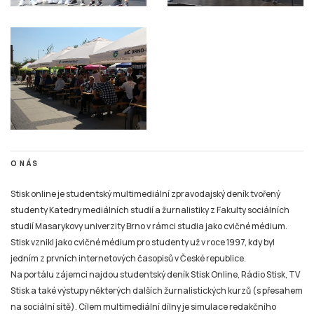
O NÁS
Stisk online je studentský multimediální zpravodajský deník tvořený
studenty Katedry mediálních studií a žurnalistiky z Fakulty sociálních
studií Masarykovy univerzity Brno v rámci studia jako cvičné médium.
Stisk vznikl jako cvičné médium pro studenty už v roce 1997, kdy byl
jedním z prvních internetových časopisů v České republice.
Na portálu zájemci najdou studentský deník Stisk Online, Rádio Stisk, TV
Stisk a také výstupy některých dalších žurnalistických kurzů (s přesahem
na sociální sítě). Cílem multimediální dílny je simulace redakčního