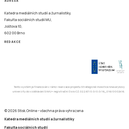
ADRESA
Katedra mediálních studií a žurnalistiky,
Fakulta sociálních studií MU,
Joštova 10,
602 00 Brno
REDAKCE
Tento systém je financován v rámci realizace projektu Strategické investice Masarykovy
univerzity do vzdělávání SIMU+ registrační číslo CZ.02.2.67/0.0/0.0/16_016/0002416.
© 2026 Stisk.Online – všechna práva vyhrazena
Katedra mediálních studií a žurnalistiky
Fakulta sociálních studií