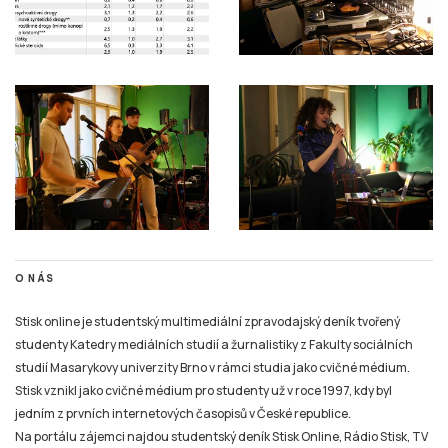
O NÁS
Stisk online je studentský multimediální zpravodajský deník tvořený
studenty Katedry mediálních studií a žurnalistiky z Fakulty sociálních
studií Masarykovy univerzity Brno v rámci studia jako cvičné médium.
Stisk vznikl jako cvičné médium pro studenty už v roce 1997, kdy byl
jedním z prvních internetových časopisů v České republice.
Na portálu zájemci najdou studentský deník Stisk Online, Rádio Stisk, TV