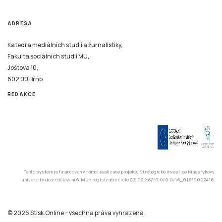
ADRESA
Katedra mediálních studií a žurnalistiky,
Fakulta sociálních studií MU,
Joštova 10,
602 00 Brno
REDAKCE
Tento systém je financován v rámci realizace projektu Strategické investice Masarykovy
univerzity do vzdělávání SIMU+ registrační číslo CZ.02.2.67/0.0/0.0/16_016/0002416.
© 2026 Stisk.Online – všechna práva vyhrazena