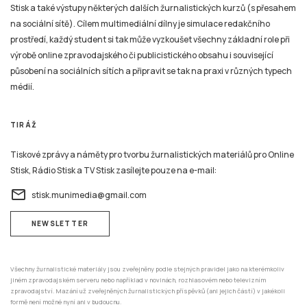
Stisk a také výstupy některých dalších žurnalistických kurzů (s přesahem
na sociální sítě). Cílem multimediální dílny je simulace redakčního
prostředí, každý student si tak může vyzkoušet všechny základní role při
výrobě online zpravodajského či publicistického obsahu i související
působení na sociálních sítích a připravit se tak na praxi v různých typech
médií.
TIRÁŽ
Tiskové zprávy a náměty pro tvorbu žurnalistických materiálů pro Online
Stisk, Rádio Stisk a TV Stisk zasílejte pouze na e-mail:
email
stisk.munimedia@gmail.com
NEWSLETTER
Všechny žurnalistické materiály jsou zveřejněny podle stejných pravidel jako na kterémkoliv
jiném zpravodajském serveru nebo například v novinách, rozhlasovém nebo televizním
zpravodajství. Mazání už zveřejněných žurnalistických příspěvků (ani jejich částí) v jakékoli
formě není možné nyní ani v budoucnu.