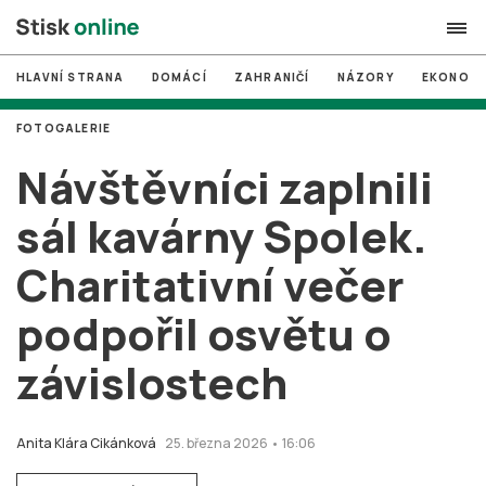
HLAVNÍ STRANA
DOMÁCÍ
ZAHRANIČÍ
NÁZORY
EKONOMI
search
FOTOGALERIE
#
MUNI
Návštěvníci zaplnili
#
Brno
sál kavárny Spolek.
#
volby
Charitativní večer
login
PŘIHLÁSIT SE
podpořil osvětu o
Zapomněli jste heslo?
Založit nový účet
závislostech
Anita Klára Cikánková
25. března 2026 • 16:06