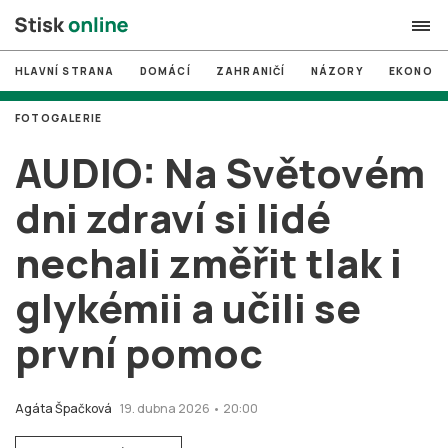
HLAVNÍ STRANA
DOMÁCÍ
ZAHRANIČÍ
NÁZORY
EKONOMI
search
FOTOGALERIE
#
MUNI
AUDIO: Na Světovém
#
Brno
dni zdraví si lidé
#
volby
nechali změřit tlak i
login
PŘIHLÁSIT SE
glykémii a učili se
Zapomněli jste heslo?
Založit nový účet
první pomoc
Agáta Špačková
19. dubna 2026 • 20:00