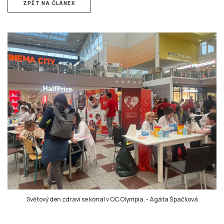
ZPĚT NA ČLÁNEK
Světový den zdraví se konal v OC Olympia.
-
Agáta Špačková