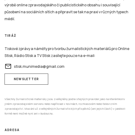
výrobě online zpravodajského či publicistického obsahu i související
působení na sociálních sítích a připravit se tak na praxi v různých typech
médií.
TIRÁŽ
Tiskové zprávy a náměty pro tvorbu žurnalistických materiálů pro Online
Stisk, Rádio Stisk a TV Stisk zasílejte pouze na e-mail:
email
stisk.munimedia@gmail.com
NEWSLETTER
Všechny žurnalistické materiály jsou zveřejněny podle stejných pravidel jako na kterémkoliv
jiném zpravodajském serveru nebo například v novinách, rozhlasovém nebo televizním
zpravodajství. Mazání už zveřejněných žurnalistických příspěvků (ani jejich částí) v jakékoli
formě není možné nyní ani v budoucnu.
ADRESA