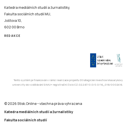
Katedra mediálních studií a žurnalistiky,
Fakulta sociálních studií MU,
Joštova 10,
602 00 Brno
REDAKCE
Tento systém je financován v rámci realizace projektu Strategické investice Masarykovy
univerzity do vzdělávání SIMU+ registrační číslo CZ.02.2.67/0.0/0.0/16_016/0002416.
© 2026 Stisk.Online – všechna práva vyhrazena
Katedra mediálních studií a žurnalistiky
Fakulta sociálních studií