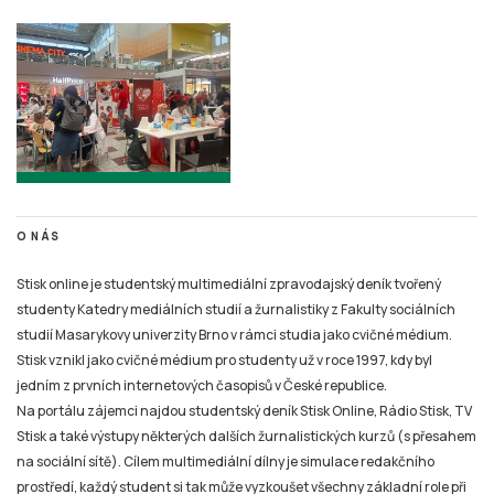
O NÁS
Stisk online je studentský multimediální zpravodajský deník tvořený
studenty Katedry mediálních studií a žurnalistiky z Fakulty sociálních
studií Masarykovy univerzity Brno v rámci studia jako cvičné médium.
Stisk vznikl jako cvičné médium pro studenty už v roce 1997, kdy byl
jedním z prvních internetových časopisů v České republice.
Na portálu zájemci najdou studentský deník Stisk Online, Rádio Stisk, TV
Stisk a také výstupy některých dalších žurnalistických kurzů (s přesahem
na sociální sítě). Cílem multimediální dílny je simulace redakčního
prostředí, každý student si tak může vyzkoušet všechny základní role při