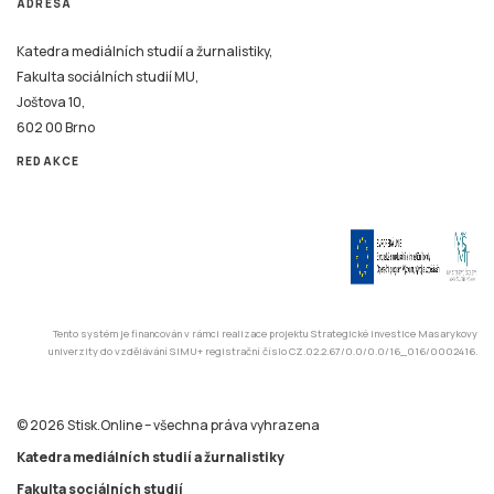
ADRESA
Katedra mediálních studií a žurnalistiky,
Fakulta sociálních studií MU,
Joštova 10,
602 00 Brno
REDAKCE
Tento systém je financován v rámci realizace projektu Strategické investice Masarykovy
univerzity do vzdělávání SIMU+ registrační číslo CZ.02.2.67/0.0/0.0/16_016/0002416.
© 2026 Stisk.Online – všechna práva vyhrazena
Katedra mediálních studií a žurnalistiky
Fakulta sociálních studií