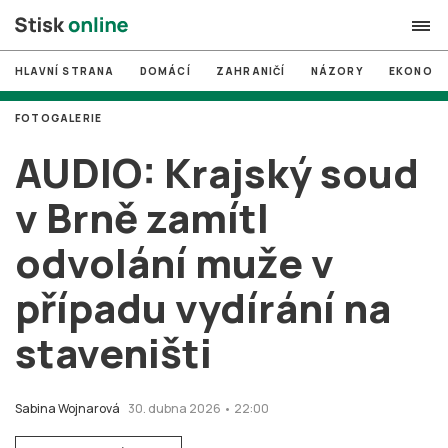
HLAVNÍ STRANA
DOMÁCÍ
ZAHRANIČÍ
NÁZORY
EKONOMI
search
FOTOGALERIE
#
MUNI
AUDIO: Krajský soud
#
Brno
v Brně zamítl
#
volby
odvolání muže v
login
PŘIHLÁSIT SE
případu vydírání na
Zapomněli jste heslo?
Založit nový účet
staveništi
Sabina Wojnarová
30. dubna 2026 • 22:00