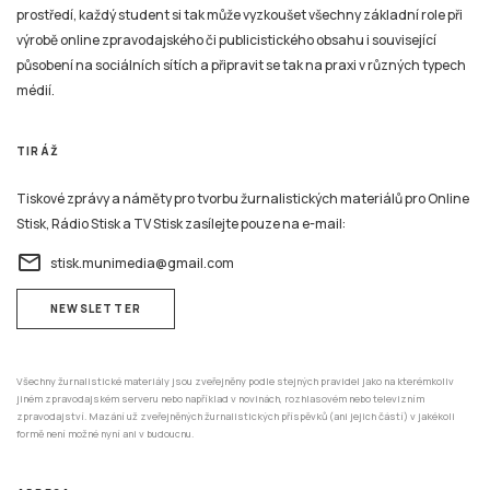
prostředí, každý student si tak může vyzkoušet všechny základní role při
výrobě online zpravodajského či publicistického obsahu i související
působení na sociálních sítích a připravit se tak na praxi v různých typech
médií.
TIRÁŽ
Tiskové zprávy a náměty pro tvorbu žurnalistických materiálů pro Online
Stisk, Rádio Stisk a TV Stisk zasílejte pouze na e-mail:
email
stisk.munimedia@gmail.com
NEWSLETTER
Všechny žurnalistické materiály jsou zveřejněny podle stejných pravidel jako na kterémkoliv
jiném zpravodajském serveru nebo například v novinách, rozhlasovém nebo televizním
zpravodajství. Mazání už zveřejněných žurnalistických příspěvků (ani jejich částí) v jakékoli
formě není možné nyní ani v budoucnu.