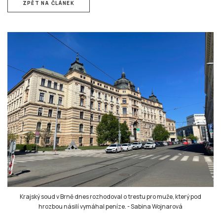
ZPĚT NA ČLÁNEK
Krajský soud v Brně dnes rozhodoval o trestu pro muže, který pod
hrozbou násilí vymáhal peníze.
-
Sabina Wojnarová