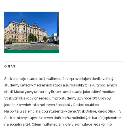
O NÁS
Stisk online je studentský multimediální zpravodajský deník tvořený
studenty Katedry mediálních studií a žurnalistiky z Fakulty sociálních
studií Masarykovy univerzity Brno v rámci studia jako cvičné médium.
Stisk vznikl jako cvičné médium pro studenty už v roce 1997, kdy byl
jedním z prvních internetových časopisů v České republice.
Na portálu zájemci najdou studentský deník Stisk Online, Rádio Stisk, TV
Stisk a také výstupy některých dalších žurnalistických kurzů (s přesahem
na sociální sítě). Cílem multimediální dílny je simulace redakčního