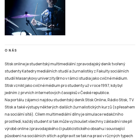
O NÁS
Stisk online je studentský multimediální zpravodajský deník tvořený
studenty Katedry mediálních studií a žurnalistiky z Fakulty sociálních
studií Masarykovy univerzity Brno v rámci studia jako cvičné médium.
Stisk vznikl jako cvičné médium pro studenty už v roce 1997, kdy byl
jedním z prvních internetových časopisů v České republice.
Na portálu zájemci najdou studentský deník Stisk Online, Rádio Stisk, TV
Stisk a také výstupy některých dalších žurnalistických kurzů (s přesahem
na sociální sítě). Cílem multimediální dílny je simulace redakčního
prostředí, každý student si tak může vyzkoušet všechny základní role při
výrobě online zpravodajského či publicistického obsahu i související
působení na sociálních sítích a připravit se tak na praxi v různých typech