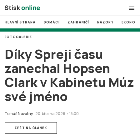
HLAVNÍ STRANA
DOMÁCÍ
ZAHRANIČÍ
NÁZORY
EKONOMI
search
FOTOGALERIE
#
MUNI
Díky Spreji času
#
Brno
zanechal Hopsen
#
volby
Clark v Kabinetu Múz
login
PŘIHLÁSIT SE
své jméno
Zapomněli jste heslo?
Založit nový účet
Tomáš Novotný
20. března 2026 • 15:00
ZPĚT NA ČLÁNEK