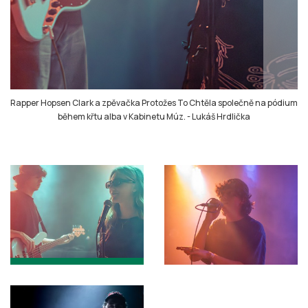
Rapper Hopsen Clark a zpěvačka Protožes To Chtěla společně na pódium
během křtu alba v Kabinetu Múz.
-
Lukáš Hrdlička