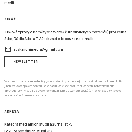
médií.
TIRÁŽ
Tiskové zprávy a náměty pro tvorbu žurnalistických materiálů pro Online
Stisk, Rádio Stisk a TV Stisk zasílejte pouze na e-mail:
email
stisk.munimedia@gmail.com
NEWSLETTER
Všechny žurnalistické materiály jsou zveřejněny podle stejných pravidel jako na kterémkoliv
jiném zpravodajském serveru nebo například v novinách, rozhlasovém nebo televizním
zpravodajství. Mazání už zveřejněných žurnalistických příspěvků (ani jejich částí) v jakékoli
formě není možné nyní ani v budoucnu.
ADRESA
Katedra mediálních studií a žurnalistiky,
Fakulta sociálních studií MU,