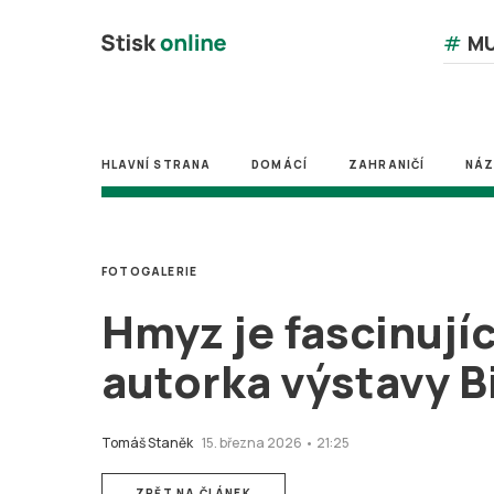
#
MU
HLAVNÍ STRANA
DOMÁCÍ
ZAHRANIČÍ
NÁ
FOTOGALERIE
Hmyz je fascinující
autorka výstavy B
Tomáš Staněk
15. března 2026 • 21:25
ZPĚT NA ČLÁNEK