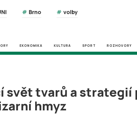
NI
#
Brno
#
volby
ZORY
EKONOMIKA
KULTURA
SPORT
ROZHOVORY
 svět tvarů a strategií p
izarní hmyz