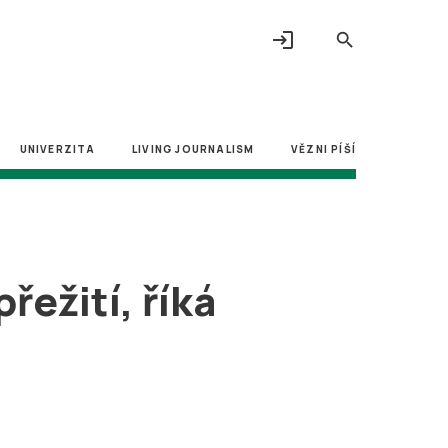
login
search
UNIVERZITA
LIVING JOURNALISM
VĚZNI PÍŠÍ
řežití, říká