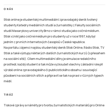
O NÁS
Stisk online je studentský multimediální zpravodajský deník tvořený
studenty Katedry mediálních studií a žurnalistiky z Fakulty sociálních
studií Masarykovy univerzity Brno v rámci studia jako cvičné médium.
Stisk vznikl jako cvičné médium pro studenty už v roce 1997, kdy byl
jedním z prvních internetových časopisů v České republice.
Na portálu zájemci najdou studentský deník Stisk Online, Rádio Stisk, TV
Stisk a také výstupy některých dalších žurnalistických kurzů (s přesahem
na sociální sítě). Cílem multimediální dílny je simulace redakčního
prostředí, každý student si tak může vyzkoušet všechny základní role při
výrobě online zpravodajského či publicistického obsahu i související
působení na sociálních sítích a připravit se tak na praxi v různých typech
médií.
TIRÁŽ
Tiskové zprávy a náměty pro tvorbu žurnalistických materiálů pro Online