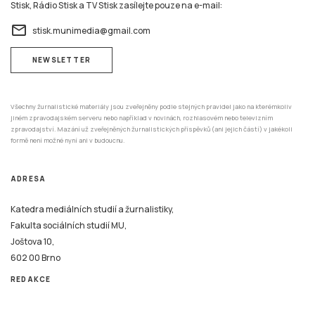
Stisk, Rádio Stisk a TV Stisk zasílejte pouze na e-mail:
email
stisk.munimedia@gmail.com
NEWSLETTER
Všechny žurnalistické materiály jsou zveřejněny podle stejných pravidel jako na kterémkoliv
jiném zpravodajském serveru nebo například v novinách, rozhlasovém nebo televizním
zpravodajství. Mazání už zveřejněných žurnalistických příspěvků (ani jejich částí) v jakékoli
formě není možné nyní ani v budoucnu.
ADRESA
Katedra mediálních studií a žurnalistiky,
Fakulta sociálních studií MU,
Joštova 10,
602 00 Brno
REDAKCE