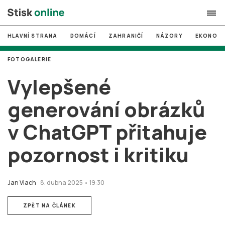
HLAVNÍ STRANA
DOMÁCÍ
ZAHRANIČÍ
NÁZORY
EKONOMI
search
FOTOGALERIE
#
MUNI
Vylepšené
#
Brno
generování obrázků
#
volby
v ChatGPT přitahuje
login
PŘIHLÁSIT SE
pozornost i kritiku
Zapomněli jste heslo?
Založit nový účet
Jan Vlach
8. dubna 2025 • 19:30
ZPĚT NA ČLÁNEK