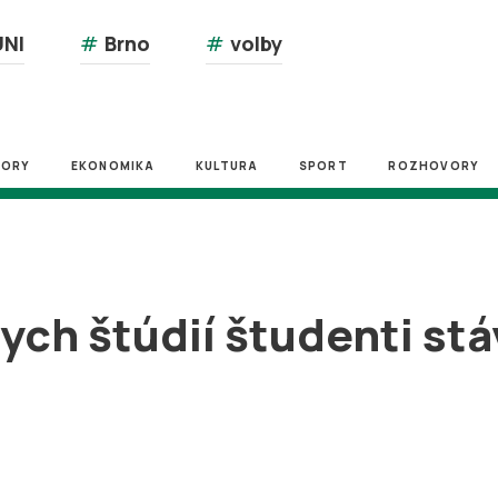
NI
#
Brno
#
volby
ZORY
EKONOMIKA
KULTURA
SPORT
ROZHOVORY
ych štúdií študenti stá