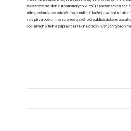
některých dalších žurnalistických kurzů (s přesahem na sociál
dílny je simulace redakčního prostředí, každý student si tak 
role při výrobě online zpravodajského či publicistického obsahu
sociálních sítích a připravit se tak na praxi v různých typech mé