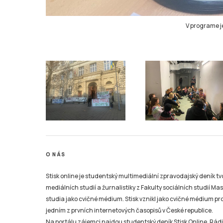
V programe j
O NÁS
Stisk online je studentský multimediální zpravodajský deník t
mediálních studií a žurnalistiky z Fakulty sociálních studií Ma
studia jako cvičné médium. Stisk vznikl jako cvičné médium pro 
jedním z prvních internetových časopisů v České republice.
Na portálu zájemci najdou studentský deník Stisk Online, Rádio