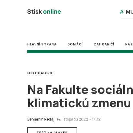
#
MU
HLAVNÍ STRANA
DOMÁCÍ
ZAHRANIČÍ
NÁ
FOTOGALERIE
Na Fakulte sociáln
klimatickú zmenu
Benjamín Redaj
14. listopadu 2022 • 17:32
ZPĚT NA ČLÁNEK