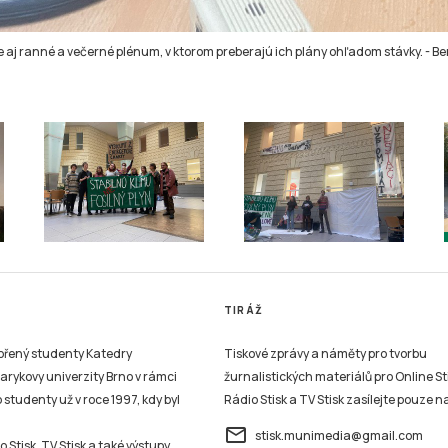
e aj ranné a večerné plénum, v ktorom preberajú ich plány ohľadom stávky.
-
Be
TIRÁŽ
vořený studenty Katedry
Tiskové zprávy a náměty pro tvorbu
sarykovy univerzity Brno v rámci
žurnalistických materiálů pro Online St
studenty už v roce 1997, kdy byl
Rádio Stisk a TV Stisk zasílejte pouze n
email
stisk.munimedia@gmail.com
 Stisk, TV Stisk a také výstupy