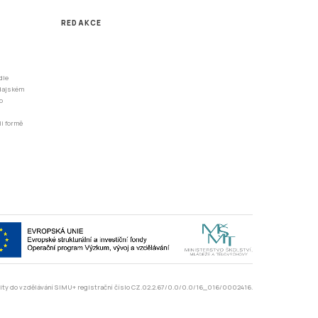
REDAKCE
dle
odajském
o
li formě
rzity do vzdělávání SIMU+ registrační číslo CZ.02.2.67/0.0/0.0/16_016/0002416.