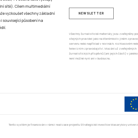
ní sítě). Cílem multimediální
může vyzkoušet všechny základní
NEWSLETTER
 i související působení na
dií.
Všechny žurnalistické materiály jsou zveřejněny po
stejných pravidel jako na kterémkoliv jiném zprav
serveru nebo například v novinách, rozhlasovém neb
televizním zpravodajství. Mazání už zveřejněných
žurnalistických příspěvků (ani jejich částí) v jakéko
není možné nyní ani v budoucnu.
Tento systém je financován v rámci realizace projektu Strategické investice Masarykovy unive