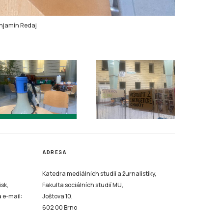
njamín Redaj
ADRESA
Katedra mediálních studií a žurnalistiky,
isk,
Fakulta sociálních studií MU,
a e-mail:
Joštova 10,
602 00 Brno