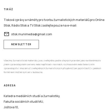
TIRÁŽ
Tiskové zprávy a náměty pro tvorbu žurnalistických materiálů pro Online
Stisk, Rádio Stisk a TV Stisk zasílejte pouze na e-mail:
email
stisk.munimedia@gmail.com
NEWSLETTER
Všechny žurnalistické materiály jsou zveřejněny podle stejných pravidel jako na kterémkoliv
jiném zpravodajském serveru nebo například v novinách, rozhlasovém nebo televizním
zpravodajství. Mazání už zveřejněných žurnalistických příspěvků (ani jejich částí) v jakékoli
formě není možné nyní ani v budoucnu.
ADRESA
Katedra mediálních studií a žurnalistiky,
Fakulta sociálních studií MU,
Joštova 10,